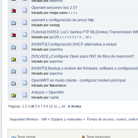
Iniciado por
peperfus
Openwrt sercomm Vox 2.5?
Iniciado por mega-samu
«
1
2
»
openwrt y configuración de proxy http
Iniciado por xeonpj
[Tutorial] HG553: LuCi Samba FTP MLDonkey Transmission Wifi r
Iniciado por
jar229
«
1
2
3
4
5
6
7
8
...
68
»
[HOWTO] Configuración DHCP alternativa a relayd
Iniciado por
peperfus
[SOLVED] ¿Configurar Open para ONT de fibra de masmovil?
Iniciado por
peperfus
[HOWTO] Backup y restore del firmware, software y configuració
Iniciado por
peperfus
OpenWRT en modo cliente - configurar modem principal
Iniciado por flakomarce
Arduino + OpenWrt
Iniciado por
raphik
Páginas:
1
2
3
[
4
]
5
6
7
8
9
10
11
...
42
Ir Arriba
Seguridad Wireless - Wifi
»
Equipos y materiales
»
Puntos de acceso, routers, switch
Tema normal
Tema bloqueado