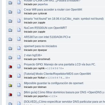
Router D-LINK DIR-842. ¿Pasará a estable?
Iniciado por
peperfus
Crear Wifi para acceder a router con OpenWrt
Iniciado por cyttorak
binario "not found" en 18.06.4 (uClibc_main: symbol not found)
Iniciado por zapple
NuCom R5500UN con OpenWRT
Iniciado por zapple
AR5387un con intel 5100AGN PCI-e
Iniciado por antares
openwrt para no iniciados
Iniciado por dpaepar
2 vlan hg536+
Iniciado por hiroshima5
Proyecto GPIO: Manejo de una pantalla LCD vía bus I²C.
Iniciado por raphik
«
1
2
3
4
5
6
7
8
»
[Tutorial] Modo Cliente/Repetidor/WDS con OpenWrt
Iniciado por Noltari
«
1
2
3
4
5
6
7
8
...
19
»
IMposible guardar la configuración de openwrt
Iniciado por kleiman
[Mini guía] Cómo filtrar dominios basura por DNS +OpenDNS y 
Iniciado por peperfus
«
1
2
3
»
[SOLVED] ¿Cómo especificar servidor DNS particular para un 