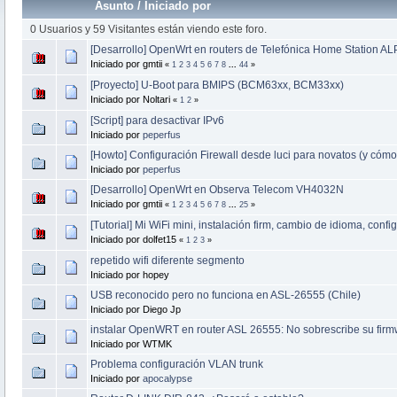
Asunto
/
Iniciado por
0 Usuarios y 59 Visitantes están viendo este foro.
[Desarrollo] OpenWrt en routers de Telefónica Home Station 
Iniciado por gmtii
«
1
2
3
4
5
6
7
8
...
44
»
[Proyecto] U-Boot para BMIPS (BCM63xx, BCM33xx)
Iniciado por Noltari
«
1
2
»
[Script] para desactivar IPv6
Iniciado por
peperfus
[Howto] Configuración Firewall desde luci para novatos (y cómo 
Iniciado por
peperfus
[Desarrollo] OpenWrt en Observa Telecom VH4032N
Iniciado por gmtii
«
1
2
3
4
5
6
7
8
...
25
»
[Tutorial] Mi WiFi mini, instalación firm, cambio de idioma, config
Iniciado por dolfet15
«
1
2
3
»
repetido wifi diferente segmento
Iniciado por hopey
USB reconocido pero no funciona en ASL-26555 (Chile)
Iniciado por Diego Jp
instalar OpenWRT en router ASL 26555: No sobrescribe su firmw
Iniciado por WTMK
Problema configuración VLAN trunk
Iniciado por
apocalypse