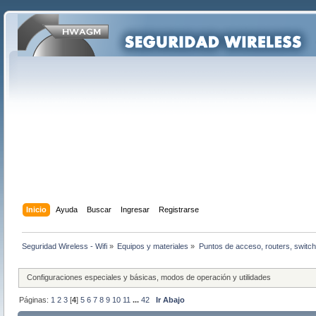
Inicio
Ayuda
Buscar
Ingresar
Registrarse
Seguridad Wireless - Wifi
»
Equipos y materiales
»
Puntos de acceso, routers, switch
Configuraciones especiales y básicas, modos de operación y utilidades
Páginas:
1
2
3
[
4
]
5
6
7
8
9
10
11
...
42
Ir Abajo