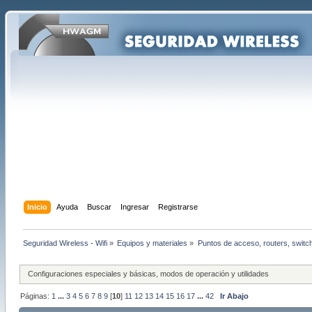
Inicio
Ayuda
Buscar
Ingresar
Registrarse
Seguridad Wireless - Wifi
»
Equipos y materiales
»
Puntos de acceso, routers, switc
Configuraciones especiales y básicas, modos de operación y utilidades
Páginas:
1
...
3
4
5
6
7
8
9
[
10
]
11
12
13
14
15
16
17
...
42
Ir Abajo