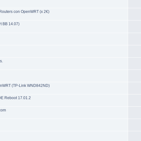
 Routers con OpenWRT (x 2€)
t BB 14.07)
s.
 OpenWRT (TP-Link WND842ND)
DE Reboot 17.01.2
dcom