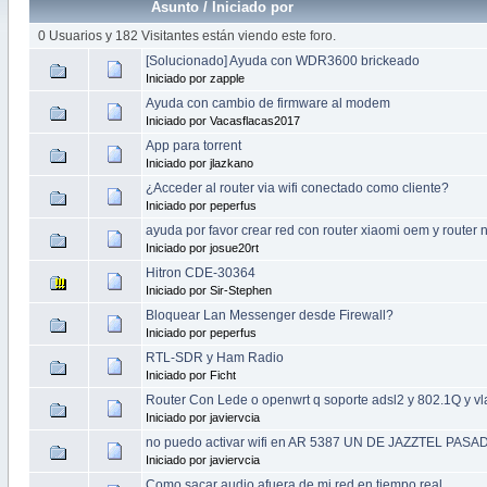
Asunto
/
Iniciado por
0 Usuarios y 182 Visitantes están viendo este foro.
[Solucionado] Ayuda con WDR3600 brickeado
Iniciado por zapple
Ayuda con cambio de firmware al modem
Iniciado por Vacasflacas2017
App para torrent
Iniciado por jlazkano
¿Acceder al router via wifi conectado como cliente?
Iniciado por peperfus
ayuda por favor crear red con router xiaomi oem y router
Iniciado por josue20rt
Hitron CDE-30364
Iniciado por Sir-Stephen
Bloquear Lan Messenger desde Firewall?
Iniciado por peperfus
RTL-SDR y Ham Radio
Iniciado por Ficht
Router Con Lede o openwrt q soporte adsl2 y 802.1Q y vl
Iniciado por javiervcia
no puedo activar wifi en AR 5387 UN DE JAZZTEL PA
Iniciado por javiervcia
Como sacar audio afuera de mi red en tiempo real.