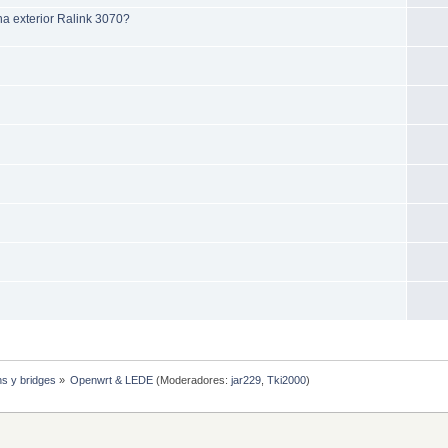
a exterior Ralink 3070?
hs y bridges
»
Openwrt & LEDE
(Moderadores:
jar229
,
Tki2000
)