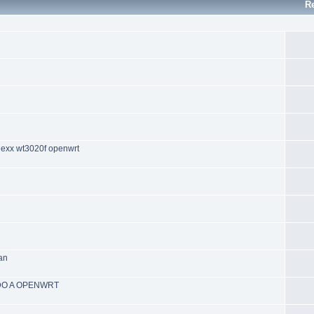
R
 nexx wt3020f openwrt
an
SADO A OPENWRT