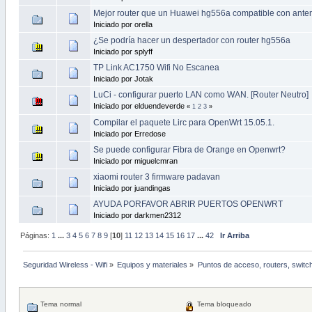
Mejor router que un Huawei hg556a compatible con anten
Iniciado por orella
¿Se podría hacer un despertador con router hg556a
Iniciado por splyff
TP Link AC1750 Wifi No Escanea
Iniciado por Jotak
LuCi - configurar puerto LAN como WAN. [Router Neutro]
Iniciado por elduendeverde
«
1
2
3
»
Compilar el paquete Lirc para OpenWrt 15.05.1.
Iniciado por Erredose
Se puede configurar Fibra de Orange en Openwrt?
Iniciado por miguelcmran
xiaomi router 3 firmware padavan
Iniciado por juandingas
AYUDA PORFAVOR ABRIR PUERTOS OPENWRT
Iniciado por darkmen2312
Páginas:
1
...
3
4
5
6
7
8
9
[
10
]
11
12
13
14
15
16
17
...
42
Ir Arriba
Seguridad Wireless - Wifi
»
Equipos y materiales
»
Puntos de acceso, routers, switc
Tema normal
Tema bloqueado