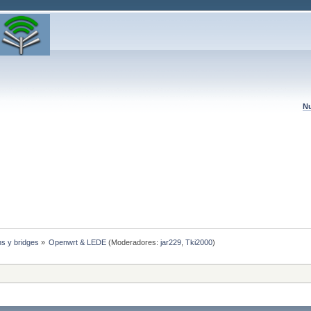
Nu
hs y bridges
»
Openwrt & LEDE
(Moderadores:
jar229
,
Tki2000
)