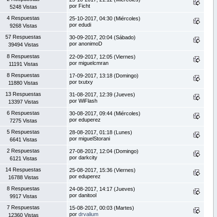
por Ficht
5248 Vistas
4 Respuestas
25-10-2017, 04:30 (Miércoles)
por edudi
9268 Vistas
57 Respuestas
30-09-2017, 20:04 (Sábado)
por anonimoD
39494 Vistas
8 Respuestas
22-09-2017, 12:05 (Viernes)
por miguelcmran
11191 Vistas
8 Respuestas
17-09-2017, 13:18 (Domingo)
por txutxy
11880 Vistas
13 Respuestas
31-08-2017, 12:39 (Jueves)
por WiFlash
13397 Vistas
6 Respuestas
30-08-2017, 09:44 (Miércoles)
por eduperez
7275 Vistas
5 Respuestas
28-08-2017, 01:18 (Lunes)
por miguelStorani
6641 Vistas
2 Respuestas
27-08-2017, 12:04 (Domingo)
por darkcity
6121 Vistas
14 Respuestas
25-08-2017, 15:36 (Viernes)
por eduperez
16788 Vistas
8 Respuestas
24-08-2017, 14:17 (Jueves)
por danitool
9917 Vistas
7 Respuestas
15-08-2017, 00:03 (Martes)
por
drvalium
12360 Vistas