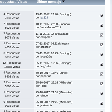
espuestas
/
Vistas
Último mensaje
4 Respuestas
19-11-2017, 17:46 (Domingo)
por
jar229
7030 Vistas
7 Respuestas
18-11-2017, 22:58 (Sábado)
por Vacasflacas2017
8026 Vistas
7 Respuestas
11-11-2017, 22:49 (Sábado)
por eduperez
9078 Vistas
1 Respuestas
07-11-2017, 08:11 (Martes)
por arbaro24
4652 Vistas
3 Respuestas
05-11-2017, 20:23 (Domingo)
por josue20rt
5318 Vistas
12 Respuestas
05-11-2017, 16:56 (Domingo)
por Yo_Julio
15868 Vistas
4 Respuestas
30-10-2017, 17:40 (Lunes)
por peperfus
8802 Vistas
2 Respuestas
25-10-2017, 22:16 (Miércoles)
por Ficht
5580 Vistas
1 Respuestas
25-10-2017, 21:31 (Miércoles)
por cimbor
4397 Vistas
9 Respuestas
25-10-2017, 21:25 (Miércoles)
por javiervcia
9035 Vistas
2 Respuestas
25-10-2017, 21:12 (Miércoles)