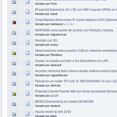
Iniciado por Ficht
[Proyecto] Impresora 2D y 3D con WiFi usando GPIOs en
Iniciado por edudi
Script Banear direcciones IP contra ataques SSH (Openwr
Iniciado por hardwarer
«
1
2
3
»
WDR3600 como punto de acceso con Relayd y Samba.
Iniciado por miguelcmran
Remoto con 3G
Iniciado por txutxy
Observaciones sobre puertos USB en sistemas embebido
Iniciado por Pteridium
Ayuda, no puedo acceder a los dispositivos en LAN
Iniciado por daskoud
Acceder memoria flash interna desde sistema extroot
Iniciado por miguelStorani
Pyload en un router TP-Link TL-WR1043N/ND v4 con LE
Iniciado por darkcity
[Tutorial] Cliente-Puente Wifi con driver propietario Broa
Iniciado por
jar229
[MOD] Overclocking en routers BCM6368
Iniciado por danitool
Ayuda revivir tp-link 1043
Iniciado por Addu