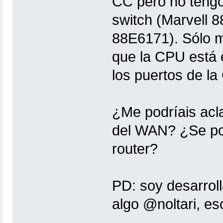
CC pero no tengo
switch (Marvell 8
88E6171). Sólo me
que la CPU está 
los puertos de la
¿Me podríais acla
del WAN? ¿Se pod
router?
PD: soy desarroll
algo @noltari, e