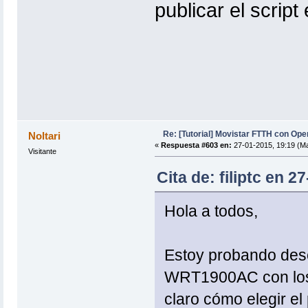
publicar el scrip
Re: [Tutorial] Movistar FTTH con Ope
Noltari
«
Respuesta #603 en:
27-01-2015, 19:19 (Ma
Visitante
Cita de: filiptc en 2
Hola a todos,
Estoy probando dese
WRT1900AC con los 
claro cómo elegir e