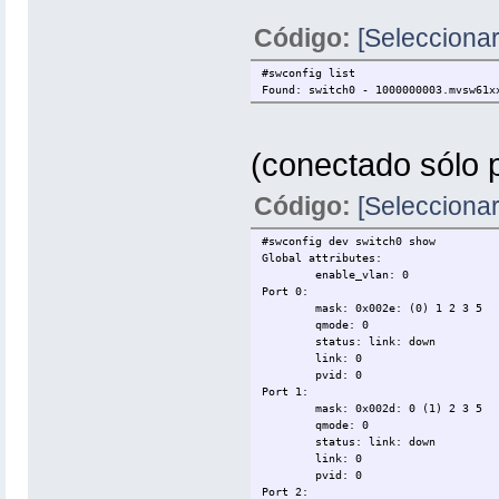
Código:
[Seleccionar
#swconfig list
Found: switch0 - 1000000003.mvsw61x
(conectado sólo 
Código:
[Seleccionar
#swconfig dev switch0 show
Global attributes:
enable_vlan: 0
Port 0:
mask: 0x002e: (0) 1 2 3 5
qmode: 0
status: link: down
link: 0
pvid: 0
Port 1:
mask: 0x002d: 0 (1) 2 3 5
qmode: 0
status: link: down
link: 0
pvid: 0
Port 2: