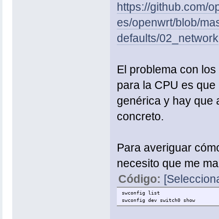
https://github.com/o
es/openwrt/blob/mast
defaults/02_network
El problema con los 
para la CPU es que e
genérica y hay que 
concreto.
Para averiguar cómo
necesito que me man
Código:
[Selecciona
swconfig list
swconfig dev switch0 show