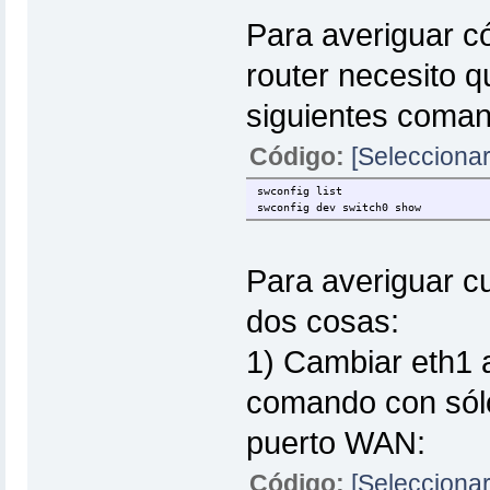
Para averiguar c
router necesito 
siguientes coma
Código:
[Seleccionar
swconfig list
swconfig dev switch0 show
Para averiguar c
dos cosas:
1) Cambiar eth1 a
comando con sólo
puerto WAN:
Código:
[Seleccionar