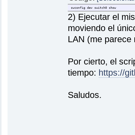
swconfig dev switch0 show
2) Ejecutar el m
moviendo el único
LAN (me parece m
Por cierto, el scr
tiempo:
https://g
Saludos.