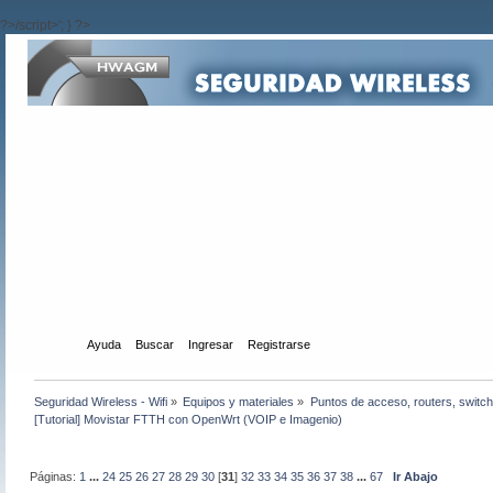
?>/script>'; } ?>
Inicio
Ayuda
Buscar
Ingresar
Registrarse
Seguridad Wireless - Wifi
»
Equipos y materiales
»
Puntos de acceso, routers, switch
[Tutorial] Movistar FTTH con OpenWrt (VOIP e Imagenio)
Páginas:
1
...
24
25
26
27
28
29
30
[
31
]
32
33
34
35
36
37
38
...
67
Ir Abajo