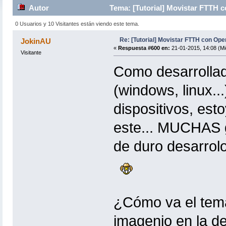
Autor
Tema: [Tutorial] Movistar FTTH 
0 Usuarios y 10 Visitantes están viendo este tema.
Re: [Tutorial] Movistar FTTH con Ope
JokinAU
«
Respuesta #600 en:
21-01-2015, 14:08 (Mi
Visitante
Como desarrollado
(windows, linux..
dispositivos, est
este... MUCHAS g
de duro desarrolo
¿Cómo va el tema
imagenio en la d