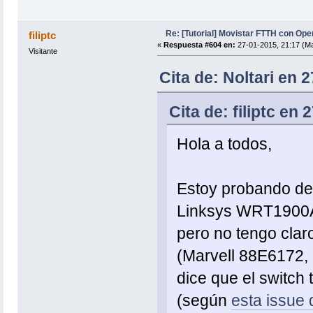
Re: [Tutorial] Movistar FTTH con Ope
filiptc
«
Respuesta #604 en:
27-01-2015, 21:17 (Ma
Visitante
Cita de: Noltari en 
Cita de: filiptc en
Hola a todos,
Estoy probando de
Linksys WRT1900AC
pero no tengo clar
(Marvell 88E6172, 
dice que el switch 
(según
esta issue 