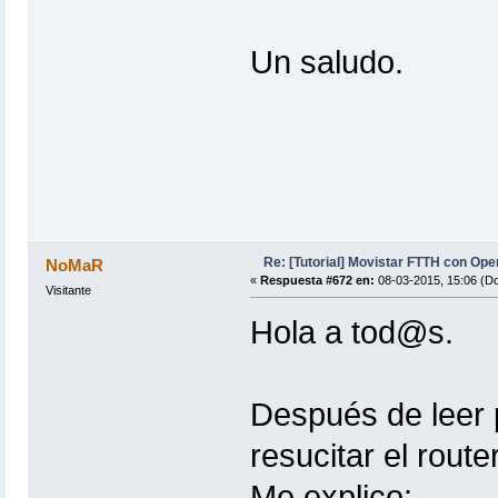
Un saludo.
Re: [Tutorial] Movistar FTTH con Ope
NoMaR
«
Respuesta #672 en:
08-03-2015, 15:06 (D
Visitante
Hola a tod@s.
Después de leer 
resucitar el rout
Me explico: