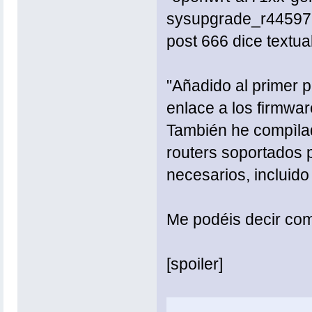
sysupgrade_r44597.bi
post 666 dice textua
"Añadido al primer po
enlace a los firmwar
También he compìlad
routers soportados p
necesarios, incluido e
Me podéis decir com
[spoiler]