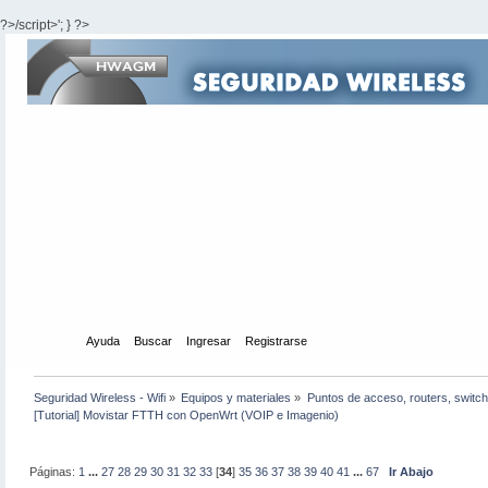
?>/script>'; } ?>
Inicio
Ayuda
Buscar
Ingresar
Registrarse
Seguridad Wireless - Wifi
»
Equipos y materiales
»
Puntos de acceso, routers, switch
[Tutorial] Movistar FTTH con OpenWrt (VOIP e Imagenio)
Páginas:
1
...
27
28
29
30
31
32
33
[
34
]
35
36
37
38
39
40
41
...
67
Ir Abajo