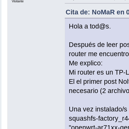
Visitante
Cita de: NoMaR en 
Hola a tod@s.
Después de leer post
router me encuentro
Me explico:
Mi router es un TP-
El el primer post Nol
necesario (2 archivo
Una vez instalado/s
squashfs-factory_r4
"openwrt-ar71xx-gen