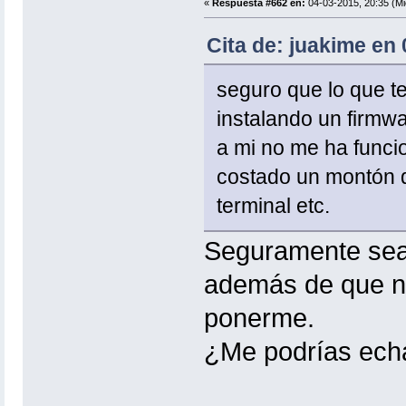
«
Respuesta #662 en:
04-03-2015, 20:35 (Mi
Cita de: juakime en 
seguro que lo que t
instalando un firmw
a mi no me ha funci
costado un montón de
terminal etc.
Seguramente sea 
además de que no
ponerme.
¿Me podrías ech