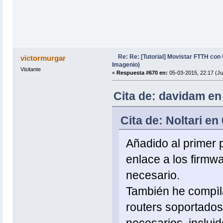
Re: Re: [Tutorial] Movistar FTTH con
victormurgar
Imagenio)
Visitante
«
Respuesta #670 en:
05-03-2015, 22:17 (Ju
Cita de: davidam en
Cita de: Noltari en
Añadido al primer p
enlace a los firmw
necesario.
También he compìla
routers soportados 
necesarios, incluido