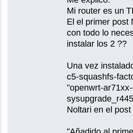
Mi router es un 
El el primer post
con todo lo neces
instalar los 2 ??
Una vez instalad
c5-squashfs-fact
"openwrt-ar71xx-
sysupgrade_r4459
Noltari en el pos
"Añadido al primer