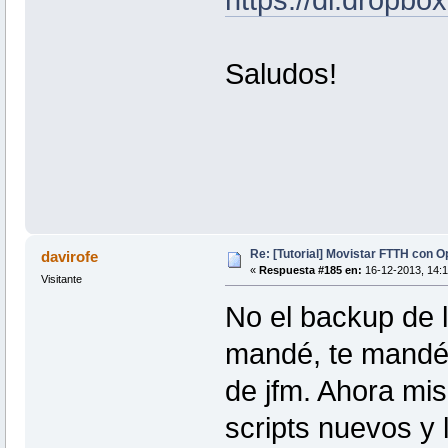
Saludos!
Re: [Tutorial] Movistar FTTH con 
davirofe
«
Respuesta #185 en:
16-12-2013, 14:1
Visitante
No el backup de l
mandé, te mandé 
de jfm. Ahora mi
scripts nuevos y 