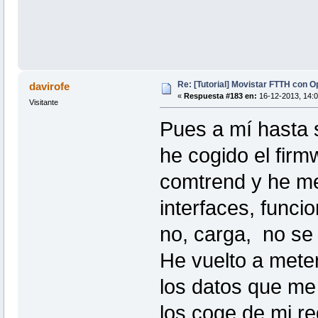
Re: [Tutorial] Movistar FTTH con 
davirofe
«
Respuesta #183 en:
16-12-2013, 14:0
Visitante
Pues a mí hasta 
he cogido el firm
comtrend y he met
interfaces, funci
no, carga, no se 
He vuelto a meter 
los datos que me
los coge de mi re