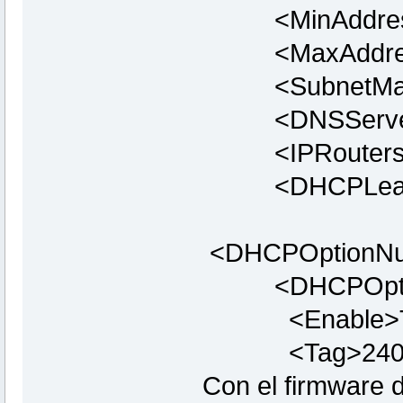
<MinAddress>1
<MaxAddress>
<SubnetMask>
<DNSServers>
<IPRouters>19
<DHCPLeaseT
<DHCPOptionNum
<DHCPOption 
<Enable>TR
<Tag>240<
Con el firmware 