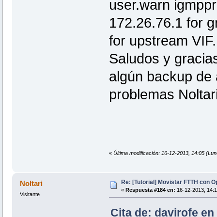
user.warn igmppr
172.26.76.1 for gr
for upstream VIF.
Saludos y gracias
algún backup de 
problemas Noltar
«
Última modificación: 16-12-2013, 14:05 (Lun
Re: [Tutorial] Movistar FTTH con 
Noltari
«
Respuesta #184 en:
16-12-2013, 14:1
Visitante
Cita de: davirofe en