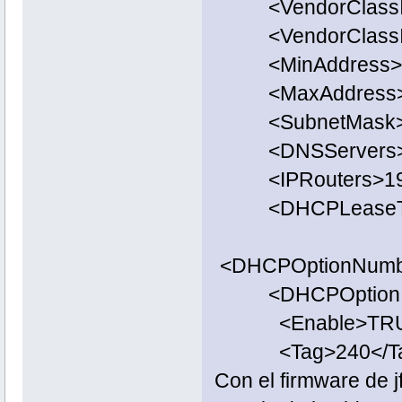
<VendorClassID>
<VendorClassIDM
<MinAddress>192
<MaxAddress>192
<SubnetMask>255
<DNSServers>172
<IPRouters>192.
<DHCPLeaseTim
<DHCPOptionNumbe
<DHCPOption in
<Enable>TRUE<
<Tag>240</Ta
Con el firmware de 