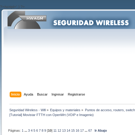
?>/script>'; } ?>
Inicio
Ayuda
Buscar
Ingresar
Registrarse
Seguridad Wireless - Wifi
»
Equipos y materiales
»
Puntos de acceso, routers, switch
[Tutorial] Movistar FTTH con OpenWrt (VOIP e Imagenio)
Páginas:
1
...
3
4
5
6
7
8
9
[
10
]
11
12
13
14
15
16
17
...
67
Ir Abajo