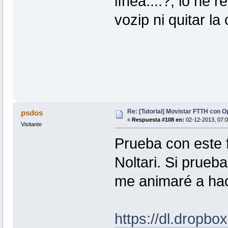
línea....?, lo he
vozip ni quitar la
Re: [Tutorial] Movistar FTTH con 
psdos
«
Respuesta #108 en:
02-12-2013, 07:0
Visitante
Prueba con este f
Noltari. Si prueba
me animaré a hac
https://dl.dropb