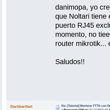
danimopa, yo cre
que Noltari tiene 
puerto RJ45 excl
momento, no tiee
router mikrotik...
Saludos!!
Re: [Tutorial] Movistar FTTH con 
Slartibartfast
«
Respuesta #105 en:
01-12-2013, 01:4