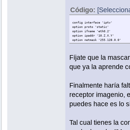
Código:
[Selecciona
config interface 'iptv'
option proto 'static'
option ifname 'eth0.2'
option ipaddr '10.Z.X.Y'
option netmask '255.128.0.0'
Fíjate que la masca
que ya la aprende c
Finalmente haría fal
receptor imagenio, 
puedes hace es lo s
Tal cual tienes la c