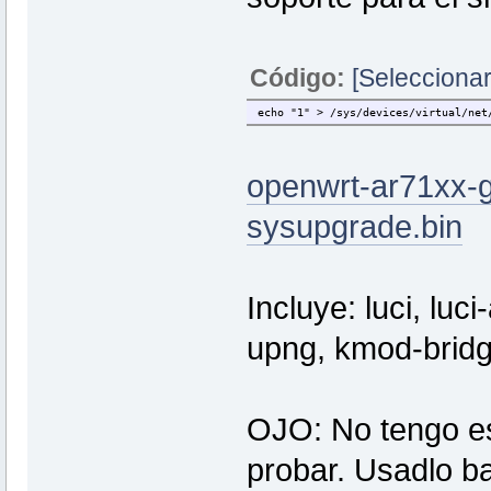
Código:
[Seleccionar
echo "1" > /sys/devices/virtual/net
openwrt-ar71xx-g
sysupgrade.bin
Incluye: luci, luc
upng, kmod-bridg
OJO: No tengo est
probar. Usadlo ba