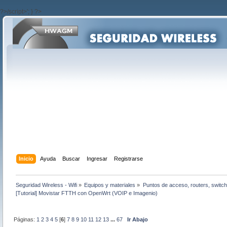
?>/script>'; } ?>
Inicio
Ayuda
Buscar
Ingresar
Registrarse
Seguridad Wireless - Wifi
»
Equipos y materiales
»
Puntos de acceso, routers, switch
[Tutorial] Movistar FTTH con OpenWrt (VOIP e Imagenio)
Páginas:
1
2
3
4
5
[
6
]
7
8
9
10
11
12
13
...
67
Ir Abajo