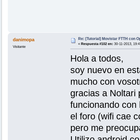
Re: [Tutorial] Movistar FTTH con 
danimopa
«
Respuesta #102 en:
30-11-2013, 19:4
Visitante
Hola a todos,
soy nuevo en est
mucho con vosotro
gracias a Noltari
funcionando con 
el foro (wifi cae 
pero me preocupa 
Utilizo android c