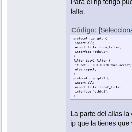
Para el rip tengo pu
falta:
Código:
[Selecciona
protocol rip iptv {
import all;
export filter iptv_filter;
interface "eth0.2";
}
filter iptv2_filter {
if net ~ 10.0.0.0/8 then accept;
else reject;
}
protocol rip iptv2 {
import all;
export filter iptv2_filter;
interface "eth0.2";
}
La parte del alias la 
ip que la tienes que 