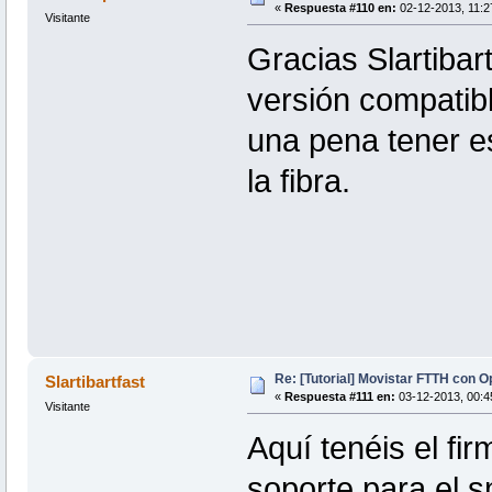
«
Respuesta #110 en:
02-12-2013, 11:2
Visitante
Gracias Slartibar
versión compatib
una pena tener es
la fibra.
Re: [Tutorial] Movistar FTTH con 
Slartibartfast
«
Respuesta #111 en:
03-12-2013, 00:4
Visitante
Aquí tenéis el f
soporte para el s