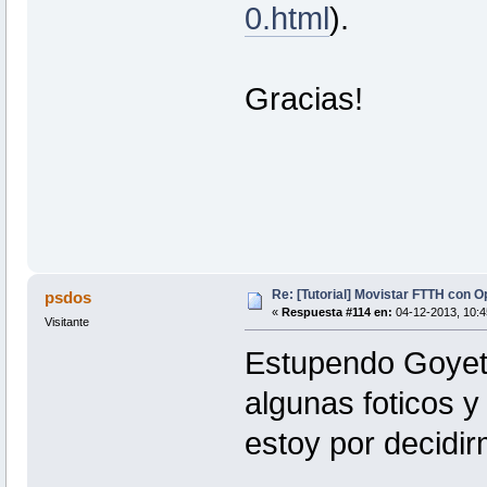
0.html
).
Gracias!
Re: [Tutorial] Movistar FTTH con 
psdos
«
Respuesta #114 en:
04-12-2013, 10:4
Visitante
Estupendo Goyete
algunas foticos y
estoy por decidir