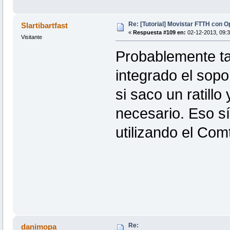
Re: [Tutorial] Movistar FTTH con 
Slartibartfast
«
Respuesta #109 en:
02-12-2013, 09:3
Visitante
Probablemente t
integrado el sopo
si saco un ratillo
necesario. Eso sí
utilizando el Com
Re:
danimopa