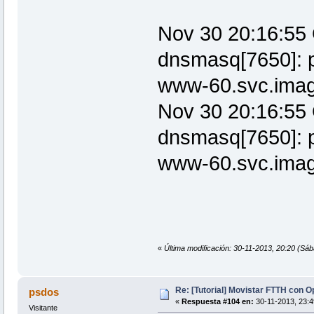
Nov 30 20:16:55
dnsmasq[7650]: p
www-60.svc.image
Nov 30 20:16:55
dnsmasq[7650]: p
www-60.svc.image
«
Última modificación: 30-11-2013, 20:20 (Sá
Re: [Tutorial] Movistar FTTH con 
psdos
«
Respuesta #104 en:
30-11-2013, 23:4
Visitante