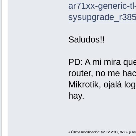
ar71xx-generic-t
sysupgrade_r385
Saludos!!
PD: A mi mira que
router, no me ha
Mikrotik, ojalá lo
hay.
«
Última modificación: 02-12-2013, 07:06 (Lu