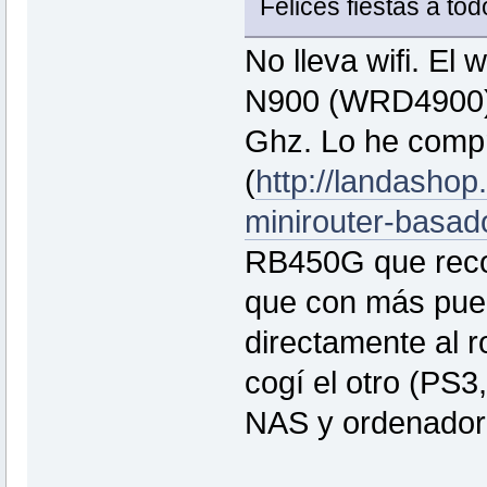
Felices fiestas a todo
No lleva wifi. El 
N900 (WRD4900) 
Ghz. Lo he comp
(
http://landashop
minirouter-basad
RB450G que reco
que con más puer
directamente al r
cogí el otro (PS3
NAS y ordenador