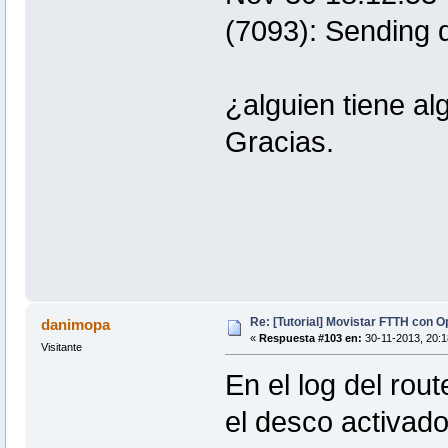
(7093): Sending d
¿alguien tiene al
Gracias.
Re: [Tutorial] Movistar FTTH con 
danimopa
«
Respuesta #103 en:
30-11-2013, 20:1
Visitante
En el log del rou
el desco activado 