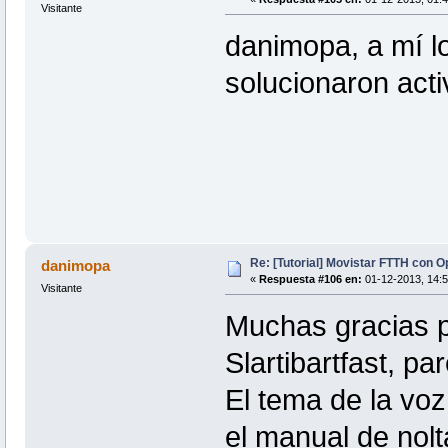
Visitante
danimopa, a mí l
solucionaron act
Re: [Tutorial] Movistar FTTH con 
danimopa
«
Respuesta #106 en:
01-12-2013, 14:5
Visitante
Muchas gracias po
Slartibartfast, p
El tema de la vo
el manual de nolt