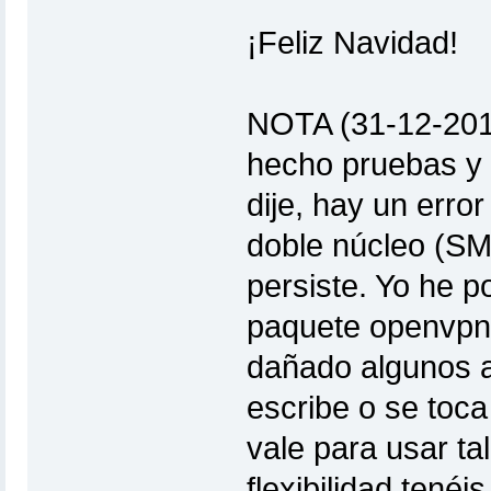
¡Feliz Navidad!
NOTA (31-12-2013
hecho pruebas y 
dije, hay un erro
doble núcleo (SM
persiste. Yo he po
paquete openvpn.
dañado algunos a
escribe o se toca 
vale para usar ta
flexibilidad tené