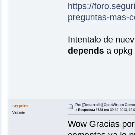
https://foro.segu
preguntas-mas-c
Intentalo de nue
depends
a opkg
Re: [Desarrollo] OpenWrt en Com
segator
«
Respuesta #328 en:
30-12-2013, 12:0
Visitante
Wow Gracias por 