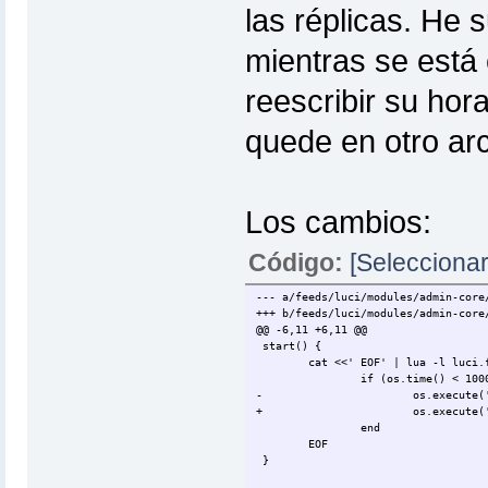
las réplicas. He 
mientras se está 
reescribir su hor
quede en otro arch
Los cambios:
Código:
[Seleccionar
--- a/feeds/luci/modules/admin-core
+++ b/feeds/luci/modules/admin-core
@@ -6,11 +6,11 @@
start() {
cat <<'
EOF' | lua -l luci.
if (os.time() < 100
-
os.execute(
+
os.execute(
end
EOF
}