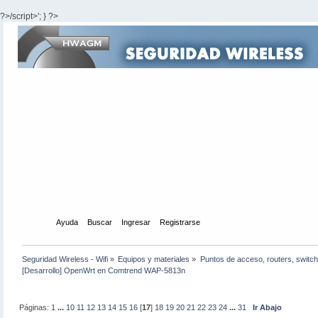
?>/script>'; } ?>
Inicio
Ayuda
Buscar
Ingresar
Registrarse
Seguridad Wireless - Wifi
»
Equipos y materiales
»
Puntos de acceso, routers, switch
[Desarrollo] OpenWrt en Comtrend WAP-5813n
Páginas:
1
...
10
11
12
13
14
15
16
[
17
]
18
19
20
21
22
23
24
...
31
Ir Abajo