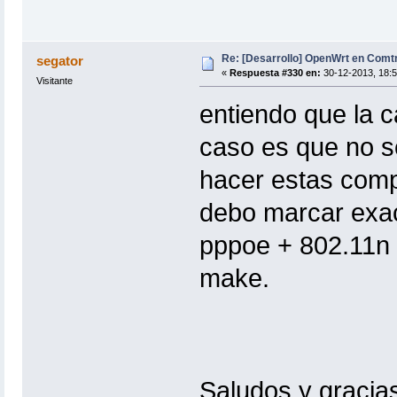
Re: [Desarrollo] OpenWrt en Com
segator
«
Respuesta #330 en:
30-12-2013, 18:5
Visitante
entiendo que la c
caso es que no s
hacer estas comp
debo marcar exa
pppoe + 802.11n
make.
Saludos y gracia