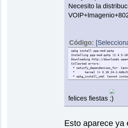
Necesito la distribu
VOIP+Imagenio+802
Código:
[Selecciona
opkg install ppp-mod-pptp
Installing ppp-mod-pptp (2.4.5-10
Downloading http://downloads.open
Collected errors:
* satisfy_dependencies_for: Cann
* kernel (= 3.10.24-1-6dbc5864
* opkg_install_cmd: Cannot insta
felices fiestas
Esto aparece ya 