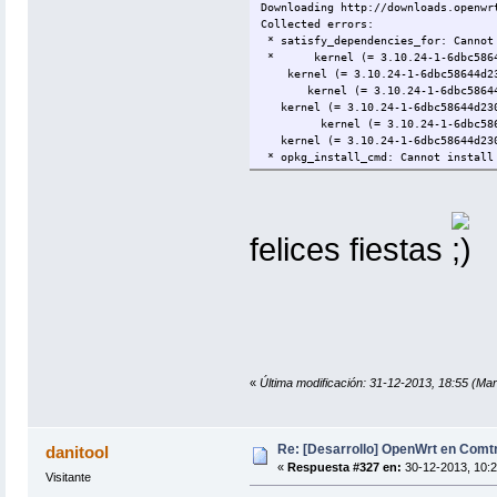
Downloading http://downloads.openwr
Collected errors:
* satisfy_dependencies_for: Cannot 
* kernel (= 3.10.24-1-6dbc5864
kernel (= 3.10.24-1-6dbc58644d23
kernel (= 3.10.24-1-6dbc58644d2
kernel (= 3.10.24-1-6dbc58644d230
kernel (= 3.10.24-1-6dbc58644d
kernel (= 3.10.24-1-6dbc58644d230
* opkg_install_cmd: Cannot install
felices fiestas
«
Última modificación: 31-12-2013, 18:55 (Mar
Re: [Desarrollo] OpenWrt en Com
danitool
«
Respuesta #327 en:
30-12-2013, 10:2
Visitante