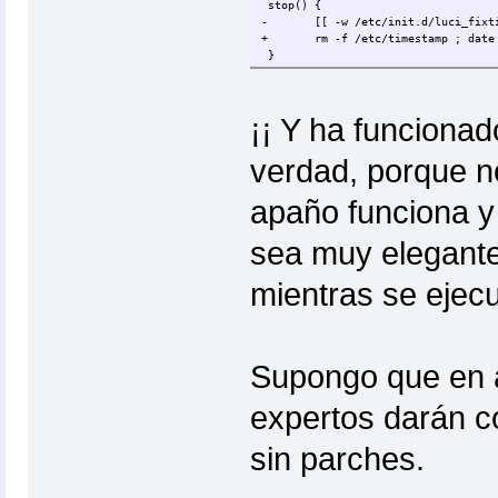
stop() {
-
[[ -w /etc/init.d/luci_fixt
+
rm -f /etc/timestamp ; date
}
¡¡ Y ha funcionad
verdad, porque no
apaño funciona y
sea muy elegante
mientras se ejecu
Supongo que en 
expertos darán c
sin parches.