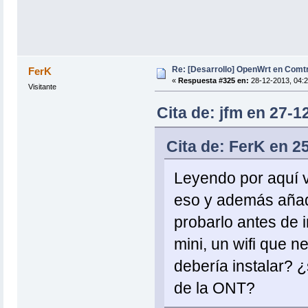
Re: [Desarrollo] OpenWrt en Com
FerK
«
Respuesta #325 en:
28-12-2013, 04:2
Visitante
Cita de: jfm en 27-1
Cita de: FerK en 2
Leyendo por aquí v
eso y además añade
probarlo antes de 
mini, un wifi que n
debería instalar? 
de la ONT?