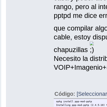
rango, pero al in
pptpd me dice er
que compilar alg
cable, estoy dis
chapuzillas
Necesito la distr
VOIP+Imagenio+8
Código:
[Seleccionar
opkg install ppp-mod-pptp
Installing ppp-mod-pptp (2.4.5-10) 