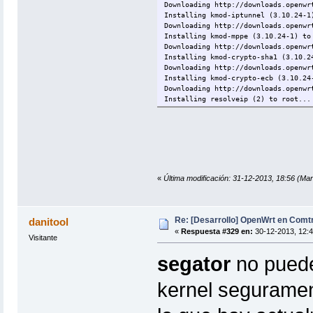
Downloading http://downloads.openwr
Installing kmod-iptunnel (3.10.24-1
Downloading http://downloads.openwr
Installing kmod-mppe (3.10.24-1) to
Downloading http://downloads.openwr
Installing kmod-crypto-sha1 (3.10.2
Downloading http://downloads.openwr
Installing kmod-crypto-ecb (3.10.24
Downloading http://downloads.openwr
Installing resolveip (2) to root...
Downloading http://downloads.openwr
Configuring kmod-iptunnel.
kmod: failed to insert /lib/modules
Configuring kmod-gre.
kmod: failed to insert /lib/modules
Configuring resolveip.
Configuring kmod-pptp.
«
Última modificación: 31-12-2013, 18:56 (Mar
Configuring kmod-crypto-sha1.
Configuring kmod-crypto-ecb.
Configuring kmod-mppe.
Configuring ppp-mod-pptp.
Re: [Desarrollo] OpenWrt en Com
danitool
Collected errors:
«
Respuesta #329 en:
30-12-2013, 12:4
* satisfy_dependencies_for: Cannot 
Visitante
* kernel (= 3.10.24-1-6dbc58644d
kernel (= 3.10.24-1-6dbc58644d
segator
no puede
kernel (= 3.10.24-1-6dbc58644d
kernel (= 3.10.24-1-6dbc58644d
kernel seguramen
kernel (= 3.10.24-1-6dbc58644d
kernel (= 3.10.24-1-6dbc58644d