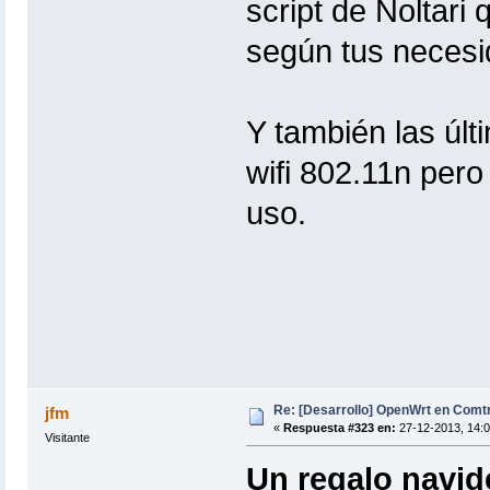
script de Noltari 
según tus necesi
Y también las últ
wifi 802.11n pero
uso.
Re: [Desarrollo] OpenWrt en Com
jfm
«
Respuesta #323 en:
27-12-2013, 14:0
Visitante
Un regalo navid