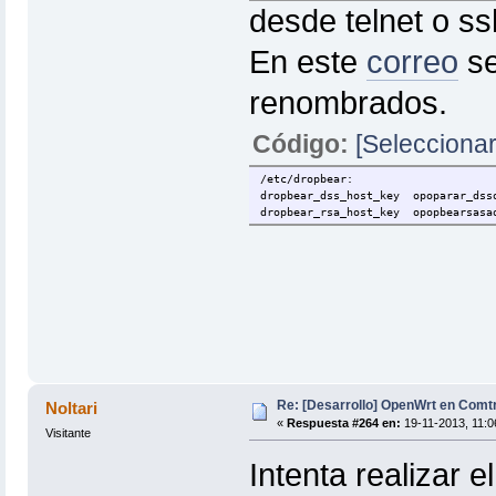
desde telnet o ss
En este
correo
se
renombrados.
Código:
[Seleccionar
/etc/dropbear:
dropbear_dss_host_key opoparar_dss
dropbear_rsa_host_key opopbearsasa
Re: [Desarrollo] OpenWrt en Com
Noltari
«
Respuesta #264 en:
19-11-2013, 11:0
Visitante
Intenta realizar 