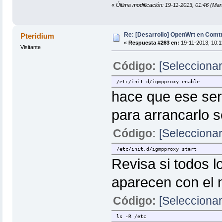
«
Última modificación: 19-11-2013, 01:46 (Ma
Re: [Desarrollo] OpenWrt en Com
Pteridium
«
Respuesta #263 en:
19-11-2013, 10:1
Visitante
Código:
[Seleccionar
/etc/init.d/igmpproxy enable
hace que ese servi
para arrancarlo s
Código:
[Seleccionar
/etc/init.d/igmpproxy start
Revisa si todos l
aparecen con el 
Código:
[Seleccionar
ls -R /etc