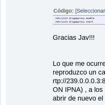
Código:
[Seleccionar
/etc/init.d/igmpproxy enable
/etc/init.d/igmpproxy start
Gracias Jav!!!
Lo que me ocurr
reproduzco un ca
rtp://239.0.0.0.
ON IPNA) , a los
abrir de nuevo el