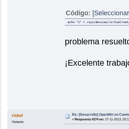
Código:
[Seleccionar
echo "1" > /sys/devices/virtual/net
problema resuel
¡Excelente trabajo
Re: [Desarrollo] OpenWrt en Com
riskel
«
Respuesta #274 en:
27-11-2013, 03:11
Visitante