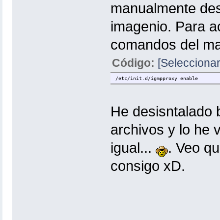
manualmente desd
imagenio. Para ac
comandos del ma
Código:
[Seleccionar
/etc/init.d/igmpproxy enable
He desisntalado b
archivos y lo he 
igual...
. Veo qu
consigo xD.