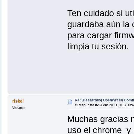
Ten cuidado si ut
guardaba aún la 
para cargar firm
limpia tu sesión.
Re: [Desarrollo] OpenWrt en Com
riskel
«
Respuesta #267 en:
20-11-2013, 13:4
Visitante
Muchas gracias mo
uso el chrome y e