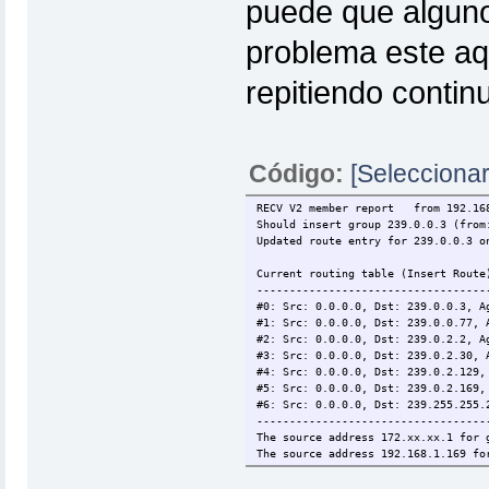
puede que alguno
problema este aqu
repitiendo conti
Código:
[Seleccionar
RECV V2 member report from 192.1
Should insert group 239.0.0.3 (from
Updated route entry for 239.0.0.3 o
Current routing table (Insert Route
-----------------------------------
#0: Src: 0.0.0.0, Dst: 239.0.0.3, A
#1: Src: 0.0.0.0, Dst: 239.0.0.77, 
#2: Src: 0.0.0.0, Dst: 239.0.2.2, A
#3: Src: 0.0.0.0, Dst: 239.0.2.30, 
#4: Src: 0.0.0.0, Dst: 239.0.2.129,
#5: Src: 0.0.0.0, Dst: 239.0.2.169,
#6: Src: 0.0.0.0, Dst: 239.255.255.
-----------------------------------
The source address 172.xx.xx.1 for 
The source address 192.168.1.169 fo
The source address 172.xx.xx.58 for
The source address 172.xx.xx.39 for