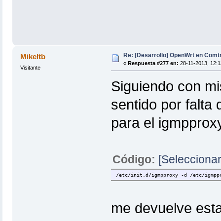
Re: [Desarrollo] OpenWrt en Com
Mikeltb
«
Respuesta #277 en:
28-11-2013, 12:1
Visitante
Siguiendo con mis
sentido por falt
para el igmpprox
Código:
[Seleccionar
/etc/init.d/igmpproxy -d /etc/igmpp
me devuelve estas