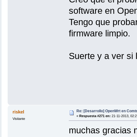
software en Ope
Tengo que probar
firmware limpio.
Suerte y a ver si 
Re: [Desarrollo] OpenWrt en Com
riskel
«
Respuesta #271 en:
21-11-2013, 02:2
Visitante
muchas gracias 