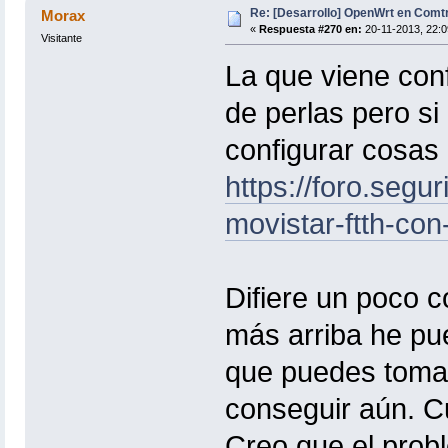
Re: [Desarrollo] OpenWrt en Com
Morax
«
Respuesta #270 en:
20-11-2013, 22:0
Visitante
La que viene con
de perlas pero si
configurar cosas 
https://foro.segu
movistar-ftth-con
Difiere un poco c
más arriba he pu
que puedes tomar
conseguir aún. 
Creo que el probl