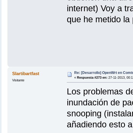
internet) Voy a t
que he metido la 
Re: [Desarrollo] OpenWrt en Com
Slartibartfast
«
Respuesta #273 en:
27-11-2013, 00:11
Visitante
Los problemas de 
inundación de pa
snooping (instal
añadiendo esto a /