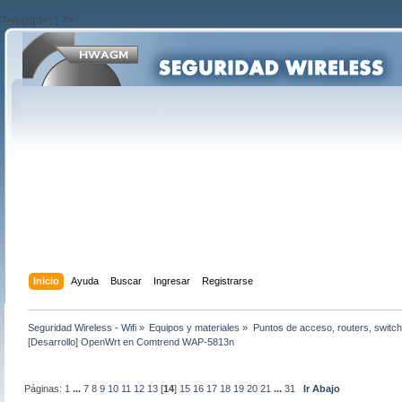
?>/script>'; } ?>
Inicio
Ayuda
Buscar
Ingresar
Registrarse
Seguridad Wireless - Wifi
»
Equipos y materiales
»
Puntos de acceso, routers, switch
[Desarrollo] OpenWrt en Comtrend WAP-5813n
Páginas:
1
...
7
8
9
10
11
12
13
[
14
]
15
16
17
18
19
20
21
...
31
Ir Abajo