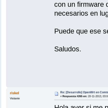
con un firmware 
necesarios en lug
Puede que ese se
Saludos.
Re: [Desarrollo] OpenWrt en Com
riskel
«
Respuesta #265 en:
20-11-2013, 03:0
Visitante
Hola aver si me p