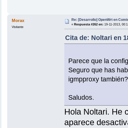
Re: [Desarrollo] OpenWrt en Com
Morax
«
Respuesta #262 en:
19-11-2013, 00:1
Visitante
Cita de: Noltari en 
Parece que la config
Seguro que has habil
igmpproxy también?
Saludos.
Hola Noltari. He 
aparece desactiv