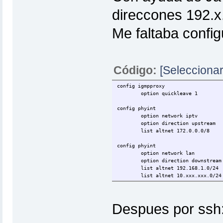
direccones 192.x.
Me faltaba config
Código:
[Seleccionar
config igmpproxy
option quickleave 1
config phyint
option network iptv
option direction upstream
list altnet 172.0.0.0/8
config phyint
option network lan
option direction downstream
list altnet 192.168.1.0/24
list altnet 10.xxx.xxx.0/24
Despues por ssh