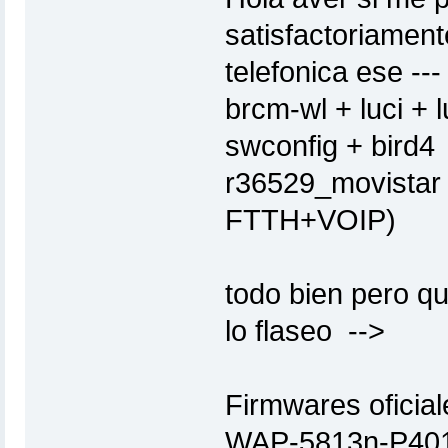
satisfactoriament
telefonica ese -
brcm-wl + luci + 
swconfig + bird4
r36529_movistar 
FTTH+VOIP)
todo bien pero qu
lo flaseo -->
Firmwares oficial
WAP-5813n-P40