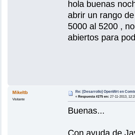
hola buenas noc
abrir un rango d
5000 al 5200 , no
abiertos para pod
Re: [Desarrollo] OpenWrt en Com
Mikeltb
«
Respuesta #275 en:
27-11-2013, 12:2
Visitante
Buenas...
Con ayuda de Jav