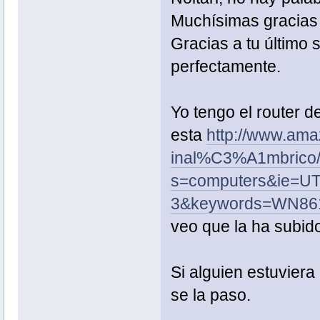
Muchísimas gracias p
Gracias a tu último 
perfectamente.
Yo tengo el router de
esta
http://www.am
inal%C3%A1mbrico
s=computers&ie=U
3&keywords=WN86
veo que la ha subido
Si alguien estuviera
se la paso.