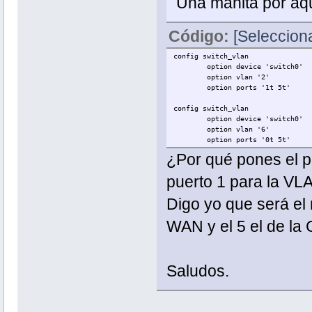
Una manita por aq
Código:
[Selecciona
config switch_vlan
option device 'switch0'
option vlan '2'
option ports '1t 5t'
config switch_vlan
option device 'switch0'
option vlan '6'
option ports '0t 5t'
¿Por qué pones el p
puerto 1 para la VL
Digo yo que será el 
WAN y el 5 el de la 
Saludos.