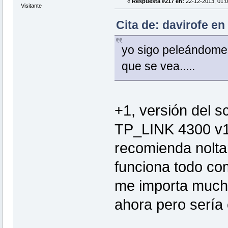
«
Respuesta #217 en:
22-12-2013, 01:0
Visitante
Cita de: davirofe en
yo sigo peleándome 
que se vea.....
+1, versión del s
TP_LINK 4300 v1 
recomienda noltar
funciona todo com
me importa mucho
ahora pero sería 