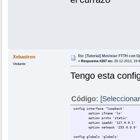
Re: [Tutorial] Movistar FTTH con 
Xebastron
«
Respuesta #207 en:
20-12-2013, 19:4
Visitante
Tengo esta confi
Código:
[Seleccionar
config interface 'loopback'
option ifname 'lo'
option proto 'static'
option ipaddr '127.0.0.1'
option netmask '255.0.0.0'
config globals 'globals'