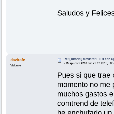
Saludos y Felices
Re: [Tutorial] Movistar FTTH con 
davirofe
«
Respuesta #216 en:
21-12-2013, 00:5
Visitante
Pues si que trae
momento no me pl
muchos gastos en
comtrend de telef
he enchufado un a