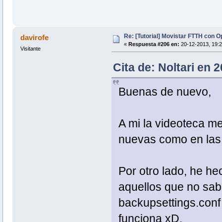
Re: [Tutorial] Movistar FTTH con 
davirofe
«
Respuesta #206 en:
20-12-2013, 19:2
Visitante
Cita de: Noltari en 
Buenas de nuevo,
A mi la videoteca me
nuevas como en las a
Por otro lado, he he
aquellos que no sabé
backupsettings.conf 
funciona xD.