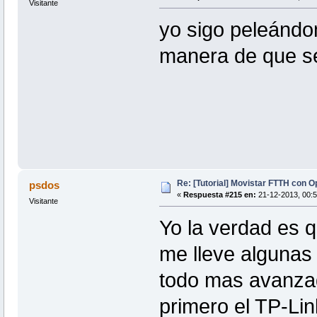
Visitante
yo sigo peleándo
manera de que se 
Re: [Tutorial] Movistar FTTH con 
psdos
«
Respuesta #215 en:
21-12-2013, 00:5
Visitante
Yo la verdad es qu
me lleve algunas
todo mas avanza
primero el TP-Lin