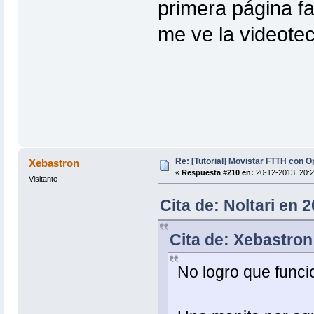
primera página fa
me ve la videoteca
Re: [Tutorial] Movistar FTTH con 
Xebastron
«
Respuesta #210 en:
20-12-2013, 20:2
Visitante
Cita de: Noltari en 
Cita de: Xebastron
No logro que func