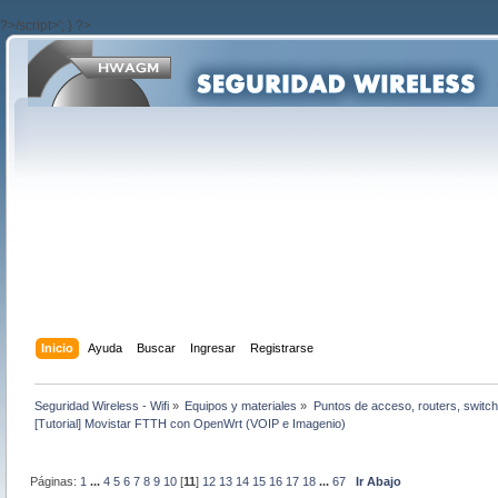
?>/script>'; } ?>
Inicio
Ayuda
Buscar
Ingresar
Registrarse
Seguridad Wireless - Wifi
»
Equipos y materiales
»
Puntos de acceso, routers, switch
[Tutorial] Movistar FTTH con OpenWrt (VOIP e Imagenio)
Páginas:
1
...
4
5
6
7
8
9
10
[
11
]
12
13
14
15
16
17
18
...
67
Ir Abajo