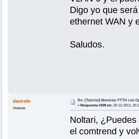
Digo yo que será 
ethernet WAN y el
Saludos.
Re: [Tutorial] Movistar FTTH con 
davirofe
«
Respuesta #209 en:
20-12-2013, 20:1
Visitante
Noltari, ¿Puedes
el comtrend y volv