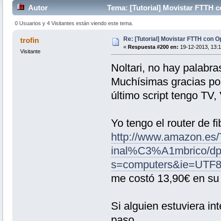
Autor
Tema: [Tutorial] Movistar FTTH 
0 Usuarios y 4 Visitantes están viendo este tema.
Re: [Tutorial] Movistar FTTH con 
trofin
«
Respuesta #200 en:
19-12-2013, 13:1
Visitante
Noltari, no hay palabras
Muchísimas gracias por 
último script tengo TV
Yo tengo el router de fi
http://www.amazon.es
inal%C3%A1mbrico/dp
s=computers&ie=UTF
me costó 13,90€ en su 
Si alguien estuviera in
paso.