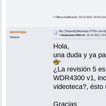
«
Última modificación: 19-12-2013, 14:54 (Jue
Re: [Tutorial] Movistar FTTH con 
danimopa
«
Respuesta #202 en:
19-12-2013, 15:5
Visitante
Hola,
una duda y ya par
¿La revisión 5 e
WDR4300 v1, incl
videoteca?, ésto 
Gracias