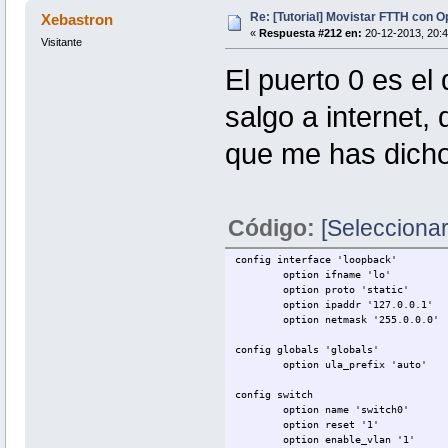
Re: [Tutorial] Movistar FTTH con 
Xebastron
«
Respuesta #212 en:
20-12-2013, 20:4
Visitante
El puerto 0 es el
salgo a internet,
que me has dicho
Código:
[Seleccionar
config interface 'loopback'
option ifname 'lo'
option proto 'static'
option ipaddr '127.0.0.1'
option netmask '255.0.0.0'
config globals 'globals'
option ula_prefix 'auto'
config switch
option name 'switch0'
option reset '1'
option enable_vlan '1'