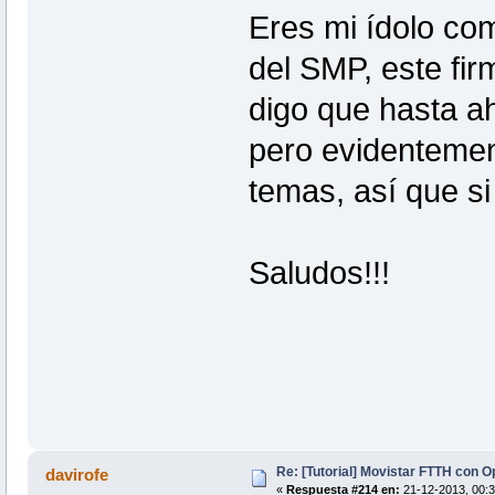
Eres mi ídolo com
del SMP, este fi
digo que hasta ah
pero evidentemen
temas, así que si
Saludos!!!
Re: [Tutorial] Movistar FTTH con 
davirofe
«
Respuesta #214 en:
21-12-2013, 00:3