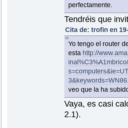
perfectamente.
Tendréis que invi
Cita de: trofin en 1
Yo tengo el router de
esta
http://www.am
inal%C3%A1mbrico
s=computers&ie=U
3&keywords=WN86
veo que la ha subido
Vaya, es casi cal
2.1).