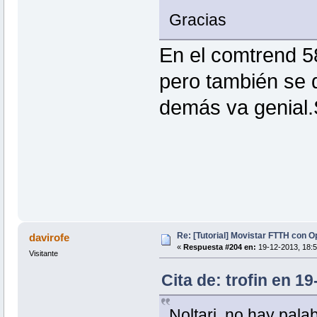
Gracias
En el comtrend 5
pero también se 
demás va genial
Re: [Tutorial] Movistar FTTH con 
davirofe
«
Respuesta #204 en:
19-12-2013, 18:5
Visitante
Cita de: trofin en 1
Noltari, no hay palab