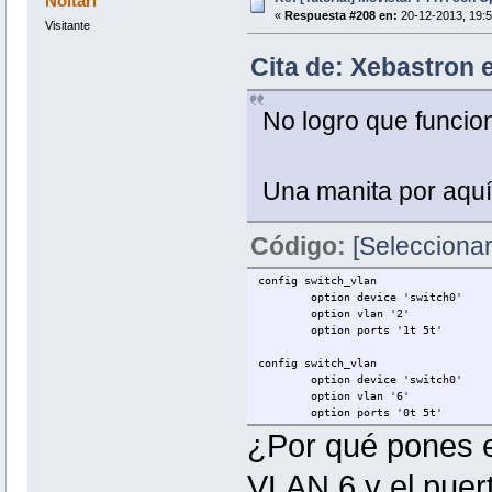
Noltari
option igmp_snooping '1'
«
Respuesta #208 en:
20-12-2013, 19:5
Visitante
config interface 'iptv'
option ifname 'eth0.2'
Cita de: Xebastron e
option proto 'static'
option ipaddr '10.248.48.10
option netmask '255.128.0.0
No logro que funci
option gateway '10.128.0.1'
option defaultroute '0'
option peerdns '0'
Una manita por aquí
config interface 'wan'
option ifname 'eth0.6'
option proto 'pppoe'
option username 'adslppp@tele
Código:
[Seleccionar
option password 'adslppp'
config switch_vlan
option device 'switch0'
option vlan '2'
option ports '1t 5t'
config switch_vlan
option device 'switch0'
option vlan '6'
option ports '0t 5t'
¿Por qué pones e
VLAN 6 y el puer