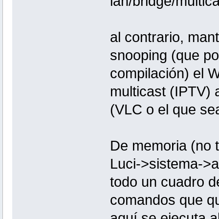
lan/bridge/multic
al contrario, mant
snooping (que por
compilación) el W
multicast (IPTV)
(VLC o el que sea
De memoria (no t
Luci->sistema->a
todo un cuadro de
comandos que qui
aquí se ejecuta a