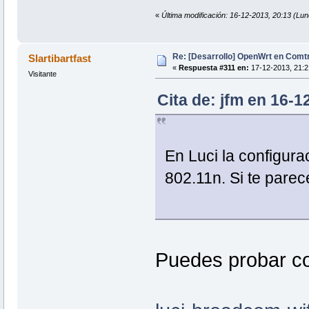
«
Última modificación: 16-12-2013, 20:13 (Lun
Re: [Desarrollo] OpenWrt en Com
Slartibartfast
«
Respuesta #311 en:
17-12-2013, 21:2
Visitante
Cita de: jfm en 16-1
En Luci la configura
802.11n. Si te parec
Puedes probar co