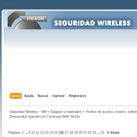
?>/script>'; } ?>
Inicio
Ayuda
Buscar
Ingresar
Registrarse
Seguridad Wireless - Wifi
»
Equipos y materiales
»
Puntos de acceso, routers, switch
[Desarrollo] OpenWrt en Comtrend WAP-5813n
Páginas:
1
...
9
10
11
12
13
14
15
[
16
]
17
18
19
20
21
22
23
...
31
Ir Abajo