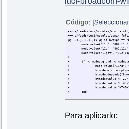
luci-broadcom-wi
Código:
[Seleccionar
--- a/feeds/luci/modules/admin-full
+++ b/feeds/luci/modules/admin-full
@@ -341,6 +341,15 @@ if hwtype == "
mode:value("11b", "802.11b"
mode:value("11g", "802.11g"
mode:value("11gst", "802.11
+
+
if hw_modes.g and hw_modes.
+
mode:value("11ng", 
+
htmode = s:taboptio
+
htmode:depends("hwm
+
htmode:value("HT20"
+
htmode:value("HT40-
+
htmode:value("HT40+
+
end
ant1 = s:taboption("advance
ant1.widget = "radio"
Para aplicarlo: