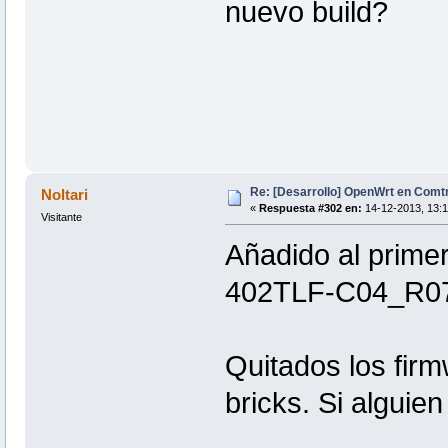
nuevo build?
Re: [Desarrollo] OpenWrt en Com
Noltari
«
Respuesta #302 en:
14-12-2013, 13:1
Visitante
Añadido al prime
402TLF-C04_R0
Quitados los firm
bricks. Si alguien