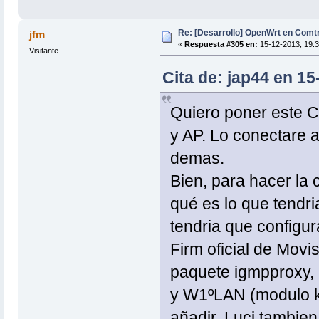
Re: [Desarrollo] OpenWrt en Com
jfm
«
Respuesta #305 en:
15-12-2013, 19:3
Visitante
Cita de: jap44 en 1
Quiero poner este 
y AP. Lo conectare a
demas.
Bien, para hacer la
qué es lo que tendri
tendria que configu
Firm oficial de Movi
paquete igmpproxy, 
y W1ºLAN (modulo k
añadir. Luci tambien 