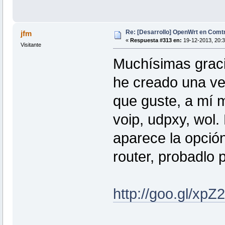
Re: [Desarrollo] OpenWrt en Com
jfm
«
Respuesta #313 en:
19-12-2013, 20:3
Visitante
Muchísimas graci
he creado una ve
que guste, a mí m
voip, udpxy, wol.
aparece la opción
router, probadlo 
http://goo.gl/xpZ