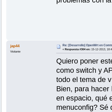
problemas con la
Re: [Desarrollo] OpenWrt en Com
jap44
«
Respuesta #304 en:
15-12-2013, 18:4
Visitante
Quiero poner est
como switch y AP
todo el tema de 
Bien, para hacer
en espacio, qué e
menuconfig? Sé q