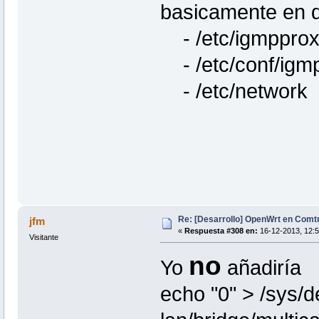
basicamente en d
- /etc/igmpprox
- /etc/conf/igmp
- /etc/network
Re: [Desarrollo] OpenWrt en Com
jfm
«
Respuesta #308 en:
16-12-2013, 12:5
Visitante
no
Yo
añadiría
echo "0" > /sys/de