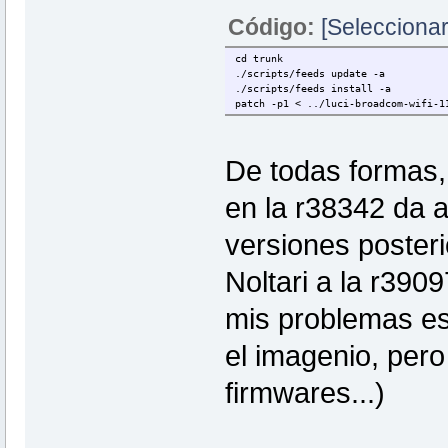
Código:
[Seleccionar
cd trunk
./scripts/feeds update -a
./scripts/feeds install -a
patch -p1 < ../luci-broadcom-wifi-1
De todas formas, 
en la r38342 da 
versiones poster
Noltari a la r390
mis problemas es
el imagenio, per
firmwares...)