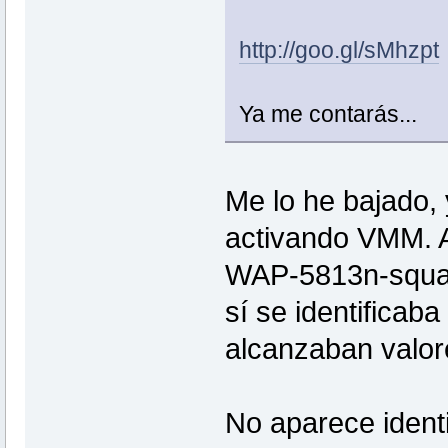
http://goo.gl/sMhzpt
Ya me contarás...
Me lo he bajado, 
activando VMM. A
WAP-5813n-squas
sí se identifica
alcanzaban valor
No aparece iden