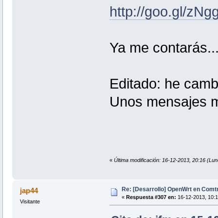
http://goo.gl/zNg
Ya me contarás..
Editado: he cambi
Unos mensajes má
«
Última modificación: 16-12-2013, 20:16 (Lun
Re: [Desarrollo] OpenWrt en Com
jap44
«
Respuesta #307 en:
16-12-2013, 10:1
Visitante