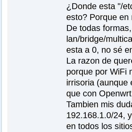
¿Donde esta "/etc
esto? Porque en 
De todas formas, y
lan/bridge/multic
esta a 0, no sé e
La razon de quere
porque por WiFi 
irrisoria (aunqu
que con Openwrt 
Tambien mis duda
192.168.1.0/24, y
en todos los siti