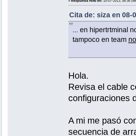
«
Respuesta #646 en:
10-07-2013, 08:36 (Mi
Cita de: siza en 08-
... en hipertrtminal 
tampoco en team
no
Hola.
Revisa el cable c
configuraciones d
A mi me pasó con 
secuencia de arra