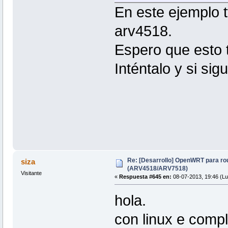
En este ejemplo t
arv4518.
Espero que esto 
Inténtalo y si si
Re: [Desarrollo] OpenWRT para ro
siza
(ARV4518/ARV7518)
Visitante
«
Respuesta #645 en:
08-07-2013, 19:46 (Lu
hola.
con linux e compl