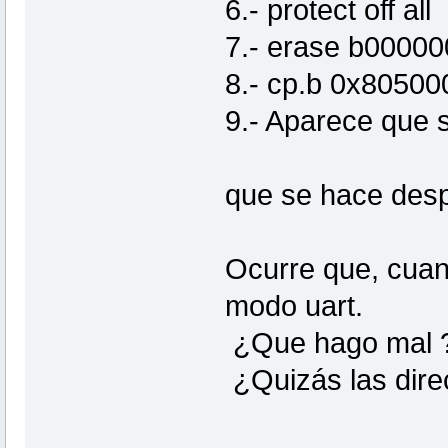
6.- protect off all
7.- erase b0000
8.- cp.b 0x8050
9.- Aparece que 
que se hace de
Ocurre que, cuand
modo uart.
¿Que hago mal 
¿Quizás las dire