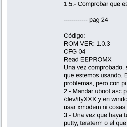
1.5.- Comprobar que e
------------ pag 24
Código:
ROM VER: 1.0.3
CFG 04
Read EEPROMX
Una vez comprobado, si
que estemos usando. E
problemas, pero con put
2.- Mandar uboot.asc po
/dev/ttyXXX y en windo
usar xmodem ni cosas 
3.- Una vez que haya t
putty, teraterm o el 