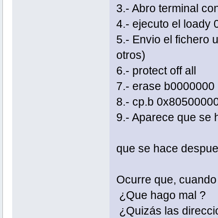
3.- Abro terminal co
4.- ejecuto el load
5.- Envio el fichero
otros)
6.- protect off all
7.- erase b000000
8.- cp.b 0x805000
9.- Aparece que se 
que se hace despu
Ocurre que, cuando r
¿Que hago mal ?
¿Quizás las direcci