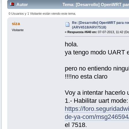
Autor
Tema: [Desarrollo] OpenWRT par
veces)
0 Usuarios y 1 Visitante están viendo este tema.
Re: [Desarrollo] OpenWRT para ro
siza
(ARV4518/ARV7518)
Visitante
«
Respuesta #640 en:
07-07-2013, 11:42 (D
hola.
ya tengo modo UART e
pero no entiendo ningu
!!!!no esta claro
Voy a intentar hacerlo
1.- Habilitar uart mode:
https://foro.seguridadw
de-ya-com/msg246594
el 7518.