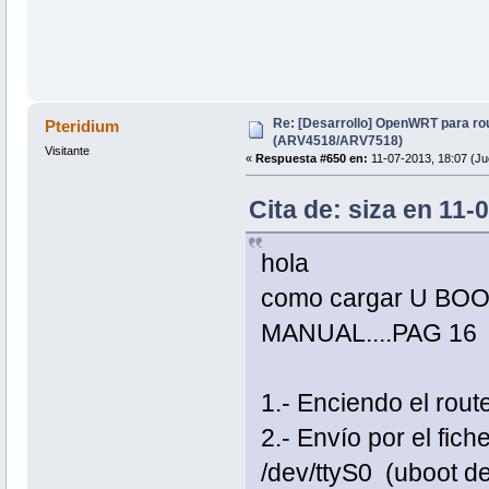
Re: [Desarrollo] OpenWRT para ro
Pteridium
(ARV4518/ARV7518)
Visitante
«
Respuesta #650 en:
11-07-2013, 18:07 (Ju
Cita de: siza en 11-
hola
como cargar U BO
MANUAL....PAG 16
1.- Enciendo el rou
2.- Envío por el fich
/dev/ttyS0 (uboot d