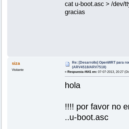
cat u-boot.asc > /dev/
gracias
Re: [Desarrollo] OpenWRT para ro
siza
(ARV4518/ARV7518)
Visitante
«
Respuesta #641 en:
07-07-2013, 20:27 (D
hola
!!!! por favor no
..u-boot.asc