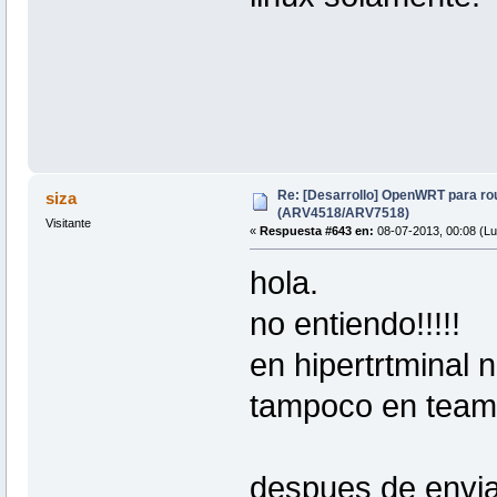
Re: [Desarrollo] OpenWRT para ro
siza
(ARV4518/ARV7518)
Visitante
«
Respuesta #643 en:
08-07-2013, 00:08 (Lu
hola.
no entiendo!!!!!
en hipertrtminal 
tampoco en team 
despues de enviar