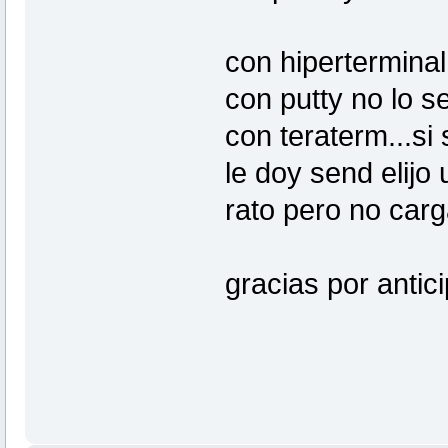
con hiperterminal
con putty no lo s
con teraterm...si 
le doy send elij
rato pero no car
gracias por antic