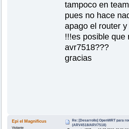
tampoco en team 
pues no hace na
apago el router y
!!!es posible que
avr7518???
gracias
Re: [Desarrollo] OpenWRT para ro
Epi el Magnificus
(ARV4518/ARV7518)
Visitante