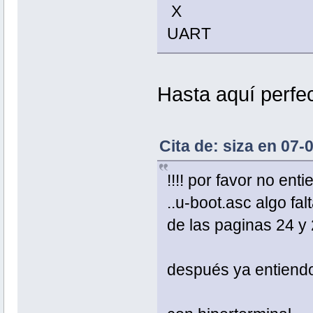
X
UART
Hasta aquí perfec
Cita de: siza en 07
!!!! por favor no en
..u-boot.asc algo fa
de las paginas 24 y
después ya entiendo