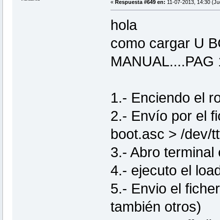
«
Respuesta #649 en:
11-07-2013, 14:30 (Ju
hola
como cargar U
MANUAL....PAG 
1.- Enciendo el 
2.- Envío por el f
boot.asc > /dev/t
3.- Abro terminal
4.- ejecuto el l
5.- Envio el fich
también otros)