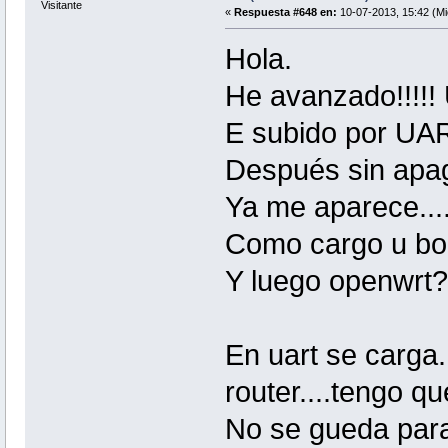
Visitante
«
Respuesta #648 en:
10-07-2013, 15:42 (Mi
Hola.
He avanzado!!!!!
E subido por UART
Después sin apaga
Ya me aparece....
Como cargo u boo
Y luego openwrt?
En uart se carga.
router....tengo q
No se gueda para