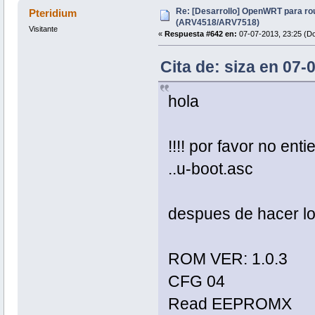
Re: [Desarrollo] OpenWRT para ro
Pteridium
(ARV4518/ARV7518)
Visitante
«
Respuesta #642 en:
07-07-2013, 23:25 (D
Cita de: siza en 07
hola
!!!! por favor no en
..u-boot.asc
despues de hacer los
ROM VER: 1.0.3
CFG 04
Read EEPROMX