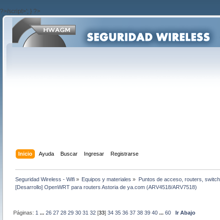
?>/script>'; } ?>
Inicio
Ayuda
Buscar
Ingresar
Registrarse
Seguridad Wireless - Wifi
»
Equipos y materiales
»
Puntos de acceso, routers, switch
[Desarrollo] OpenWRT para routers Astoria de ya.com (ARV4518/ARV7518)
Páginas:
1
...
26
27
28
29
30
31
32
[
33
]
34
35
36
37
38
39
40
...
60
Ir Abajo