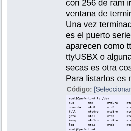
con 256 de ram ir
ventana de termin
Una vez terminada
es el puerto seri
aparecen como tt
ttyUSBX o alguna 
secas es otra cos
Para listarlos es
Código:
[Seleccionar
root@OpenWrt:~# ls /dev
bus mem mtd2ro mtd5r
console mtd0 mtd3 mtd
full mtd0ro mtd3ro mtd6
gptu mtd1 mtd4 mtdblock
kmsg mtd1ro mtd4ro mtd
log mtd2 mtd5 mtdbl
root@OpenWrt:~#