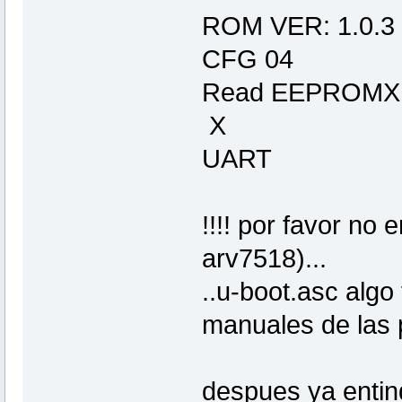
ROM VER: 1.0.3
CFG 04
Read EEPROMX
X
UART
!!!! por favor n
arv7518)...
..u-boot.asc algo 
manuales de las 
despues ya entin