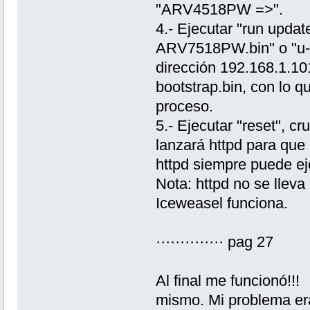
"ARV4518PW =>".
4.- Ejecutar "run updat
ARV7518PW.bin" o "u-b
dirección 192.168.1.10
bootstrap.bin, con lo q
proceso.
5.- Ejecutar "reset", cr
lanzará httpd para qu
httpd siempre puede ej
Nota: httpd no se llev
Iceweasel funciona.
·············· pag 27
Al final me funcionó!!! 
mismo. Mi problema era