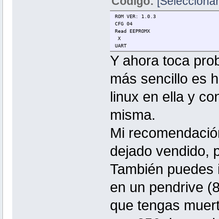
Código:
[Seleccionar
ROM VER: 1.0.3
CFG 04
Read EEPROMX
X
UART
Y ahora toca prob
más sencillo es h
linux en ella y co
misma.
Mi recomendació
dejado vendido, 
También puedes in
en un pendrive (
que tengas muerto