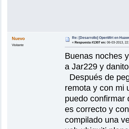
Re: [Desarrollo] OpenWrt en Hua
Nuevo
«
Respuesta #1307 en:
06-03-2013, 22:
Visitante
Buenas noches y 
a Jar229 y danito
Después de pegar
remota y con mi u
puedo confirmar q
es correcto y co
compilado una ver