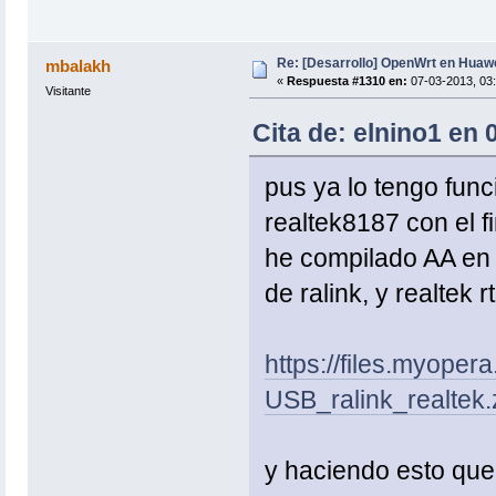
Re: [Desarrollo] OpenWrt en Hua
mbalakh
«
Respuesta #1310 en:
07-03-2013, 03:
Visitante
Cita de: elnino1 en 
pus ya lo tengo fun
realtek8187 con el f
he compilado AA en l
de ralink, y realtek 
https://files.myope
USB_ralink_realtek.
y haciendo esto que 