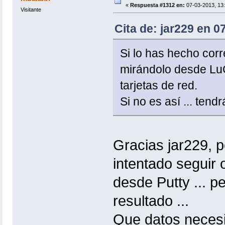
«
Respuesta #1312 en:
07-03-2013, 13:
Visitante
Cita de: jar229 en 0
Si lo has hecho corr
mirándolo desde LuCi
tarjetas de red.
Si no es así ... ten
Gracias jar229, 
intentado seguir o
desde Putty ... 
resultado ...
Que datos necesi