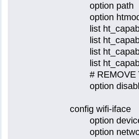
option path 'p
option htmo
list ht_capa
list ht_capa
list ht_capa
list ht_capa
# REMOVE THI
option disabl
config wifi-iface
option device
option networ