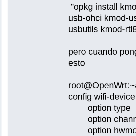
"opkg install k
usb-ohci kmod-us
usbutils kmod-rtl
pero cuando pongo
esto
root@OpenWrt:~# 
config wifi-devic
option type
option chann
option hwmo