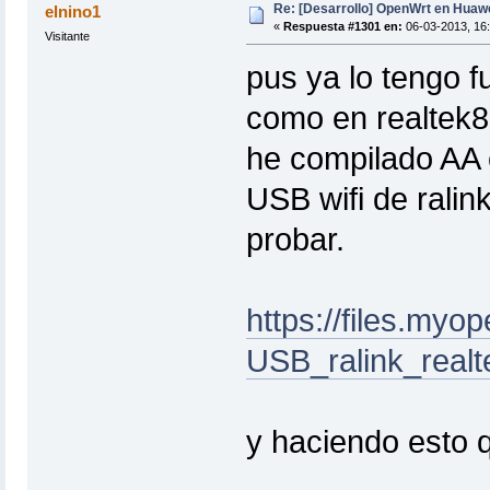
Re: [Desarrollo] OpenWrt en Hua
elnino1
«
Respuesta #1301 en:
06-03-2013, 16:
Visitante
pus ya lo tengo f
como en realtek81
he compilado AA e
USB wifi de ralink
probar.
https://files.my
USB_ralink_realt
y haciendo esto q