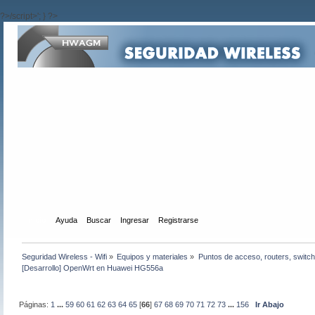
?>/script>'; } ?>
Inicio
Ayuda
Buscar
Ingresar
Registrarse
Seguridad Wireless - Wifi
»
Equipos y materiales
»
Puntos de acceso, routers, switch
[Desarrollo] OpenWrt en Huawei HG556a
Páginas:
1
...
59
60
61
62
63
64
65
[
66
]
67
68
69
70
71
72
73
...
156
Ir Abajo