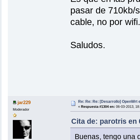
pasar de 710kb/s
cable, no por wif
Saludos.
Re: Re: Re: [Desarrollo] OpenWrt
jar229
«
Respuesta #1304 en:
06-03-2013, 18:
Moderador
Cita de: parotris en
Buenas, tengo una d