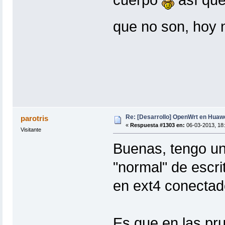
cuerpo
así que
que no son, hoy 
Re: [Desarrollo] OpenWrt en Hua
parotris
«
Respuesta #1303 en:
06-03-2013, 18:
Visitante
Buenas, tengo un
"normal" de escr
en ext4 conectado
Es que en las pr