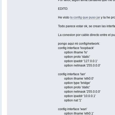
EDITO:
He visto
la config que puso jar
y la he p
Todo parece estar ok, se crean las inter
La conexion por cable directo entre el pue
pongo aqui mi config/network:
config interface 'loopback'
option ifname 'lo'
option proto 'static'
option ipaddr '127.0.0.1'
option netmask '255.0.0.0'
config interface 'lan'
option ifname 'eth0.0'
option type 'bridge'
option proto 'static'
option netmask '255.0.0.0'
option ipaddr '10.0.0.1'
option nat '1'
config interface 'wan'
option ifname 'eth0.1'