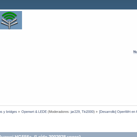
Nu
hs y bridges
»
Openwrt & LEDE
(Moderadores:
jar229
,
Tki2000
) »
[Desarrollo] OpenWrt e
Huawei HG556a (Leído 3002928 veces)