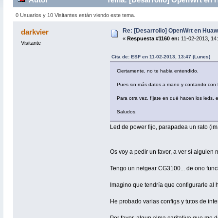
0 Usuarios y 10 Visitantes están viendo este tema.
Re: [Desarrollo] OpenWrt en Hua
darkvier
«
Respuesta #1160 en:
11-02-2013, 14:
Visitante
Cita de: ESF en 11-02-2013, 13:47 (Lunes)
Ciertamente, no te habia entendido.
Pues sin más datos a mano y contando con lo
Para otra vez, fíjate en qué hacen los leds
Saludos.
Led de power fijo, parapadea un rato (im
Os voy a pedir un favor, a ver si alguien 
Tengo un netgear CG3100... de ono fun
Imagino que tendría que configurarle al
He probado varias configs y tutos de int
Por favor, algun alma caritativa que me d