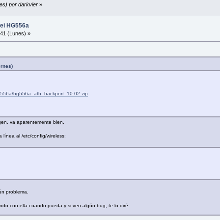
es) por darkvier
»
wei HG556a
41 (Lunes) »
ernes)
x/hg556a/hg556a_ath_backport_10.02.zip
gen, va aparentemente bien.
línea al /etc/config/wireless:
ún problema.
ndo con ella cuando pueda y si veo algún bug, te lo diré.