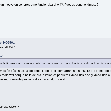
gún motivo en concreto o no funcionaba el wifi?. Puedes poner el dmesg?
wei HG556a
01 (Lunes) »
es)
 556a solamente como radio wifi... me dan ganas de coger el router y tirarlo por la ventana par
ersión básica actual del repositorio ni siquiera arranca. La r35318 del primer p
la radio wifi porque no te dejará instalar los paquetes kmod-usb-ohci y kmod-usb-a
 que seguramente pronto podrás hacer algo con él.
es) por raphik
»