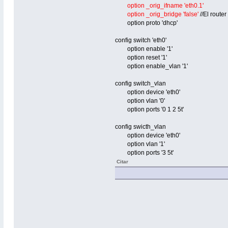
option _orig_ifname 'eth0.1'
option _orig_bridge 'false'
//El route
option proto 'dhcp'
config switch 'eth0'
option enable '1'
option reset '1'
option enable_vlan '1'
config switch_vlan
option device 'eth0'
option vlan '0'
option ports '0 1 2 5t'
config swicth_vlan
option device 'eth0'
option vlan '1'
option ports '3 5t'
Citar