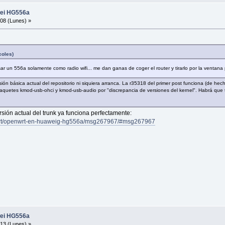
wei HG556a
08 (Lunes) »
coles)
 un 556a solamente como radio wifi... me dan ganas de coger el router y tirarlo por la ventana 
ón básica actual del repositorio ni siquiera arranca. La r35318 del primer post funciona (de h
os paquetes kmod-usb-ohci y kmod-usb-audio por "discrepancia de versiones del kernel". Habrá qu
rsión actual del trunk ya funciona perfectamente:
enwrt/openwrt-en-huaweig-hg556a/msg267967/#msg267967
wei HG556a
13 (Lunes) »