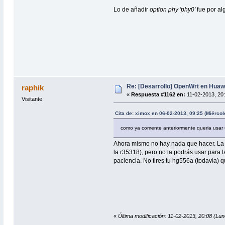
Lo de añadir
option phy 'phy0'
fue por al
Re: [Desarrollo] OpenWrt en Hua
raphik
«
Respuesta #1162 en:
11-02-2013, 20:
Visitante
Cita de: ximox en 06-02-2013, 09:25 (Miércol
como ya comente anteriormente queria usar un
Ahora mismo no hay nada que hacer. La v
la r35318), pero no la podrás usar para 
paciencia. No tires tu hg556a (todavía)
«
Última modificación: 11-02-2013, 20:08 (Lun