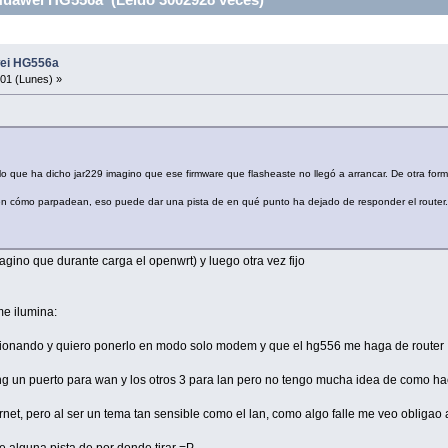
wei HG556a
01 (Lunes) »
 que ha dicho jar229 imagino que ese firmware que flasheaste no llegó a arrancar. De otra forma
, en cómo parpadean, eso puede dar una pista de en qué punto ha dejado de responder el router
agino que durante carga el openwrt) y luego otra vez fijo
me ilumina:
cionando y quiero ponerlo en modo solo modem y que el hg556 me haga de router
 hg un puerto para wan y los otros 3 para lan pero no tengo mucha idea de como ha
ernet, pero al ser un tema tan sensible como el lan, como algo falle me veo oblig
e alguna pista de por donde tirar =P