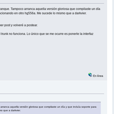
ranque. Tampoco arranca aquella versión gloriosa que compilaste un día
cionando en otro hg556a. Me sucede lo mismo que a darkvier.
er post y volveré a postear.
trunk no funciona. Lo único que se me ocurre es ponerle la interfaz
En línea
ranca aquella versión gloriosa que compilaste un día y que incluía soporte para
o que a darkvier.