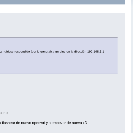
 hubiese respondido (por lo general) a un ping en la dirección 192.168.1.1
.
cerlo
ao a flashear de nuevo openwrt y a empezar de nuevo xD