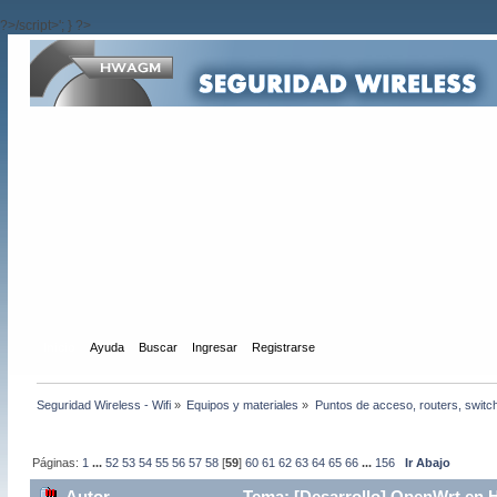
?>/script>'; } ?>
Inicio
Ayuda
Buscar
Ingresar
Registrarse
Seguridad Wireless - Wifi
»
Equipos y materiales
»
Puntos de acceso, routers, switc
Páginas:
1
...
52
53
54
55
56
57
58
[
59
]
60
61
62
63
64
65
66
...
156
Ir Abajo
Autor
Tema: [Desarrollo] OpenWrt en 