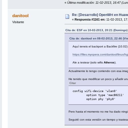
«
Última modificación: 11-02-2013, 16:47 (Lun
Re: [Desarrollo] OpenWrt en Hua
danitool
«
Respuesta #1161 en:
11-02-2013, 17:
Visitante
Cita de: ESF en 10-02-2013, 20:21 (Domingo)
Cita de: danitool en 08-02-2013, 22:46 (Vi
Aquí teneis el backport a Backfire (10.02)
https://files.myopera.com/danitool/linu
Ale a testear (solo wifis
Atheros
).
Actualmente lo tengo corriendo con esa ima
He tenido que modificar un poco y añadir una 
Citar
config wifi-device 'wlan0'
option type 'mac80211'
option phy 'phy0'
Pero hasta el momento no me ha dado ning
Seguiré con esta versión un tiempo y trastea