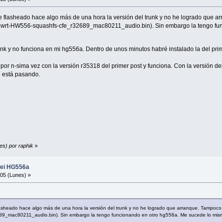
flasheado hace algo más de una hora la versión del trunk y no he logrado que ar
penwrt-HW556-squashfs-cfe_r32689_mac80211_audio.bin). Sin embargo la tengo fun
unk y no funciona en mi hg556a. Dentro de unos minutos habré instalado la del prim
 n-sima vez con la versión r35318 del primer post y funciona. Con la versión del 
ué está pasando.
es) por raphik
»
wei HG556a
05 (Lunes) »
heado hace algo más de una hora la versión del trunk y no he logrado que arranque. Tampoco ar
89_mac80211_audio.bin). Sin embargo la tengo funcionando en otro hg556a. Me sucede lo mism