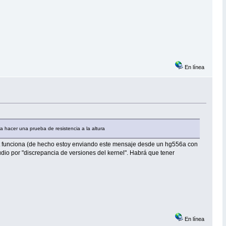
En línea
a hacer una prueba de resistencia a la altura
ost funciona (de hecho estoy enviando este mensaje desde un hg556a con
udio por "discrepancia de versiones del kernel". Habrá que tener
En línea