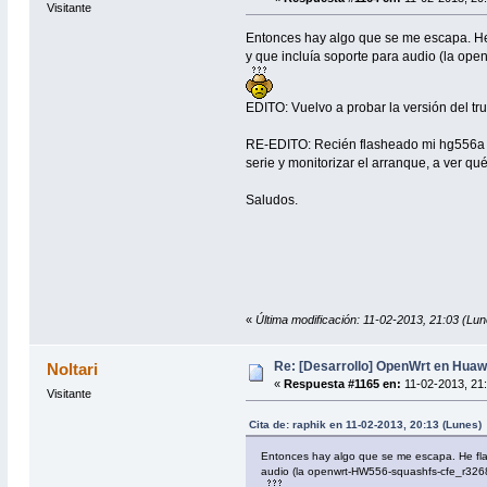
Visitante
Entonces hay algo que se me escapa. He 
y que incluía soporte para audio (la o
EDITO: Vuelvo a probar la versión del tr
RE-EDITO: Recién flasheado mi hg556a por
serie y monitorizar el arranque, a ver q
Saludos.
«
Última modificación: 11-02-2013, 21:03 (Lun
Re: [Desarrollo] OpenWrt en Hua
Noltari
«
Respuesta #1165 en:
11-02-2013, 21:
Visitante
Cita de: raphik en 11-02-2013, 20:13 (Lunes)
Entonces hay algo que se me escapa. He flas
audio (la openwrt-HW556-squashfs-cfe_r326