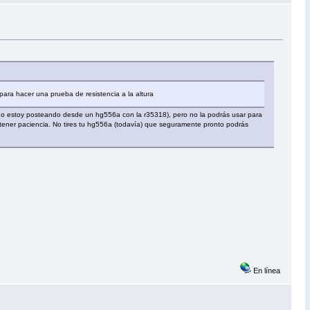
para hacer una prueba de resistencia a la altura
echo estoy posteando desde un hg556a con la r35318), pero no la podrás usar para
e tener paciencia. No tires tu hg556a (todavía) que seguramente pronto podrás
En línea