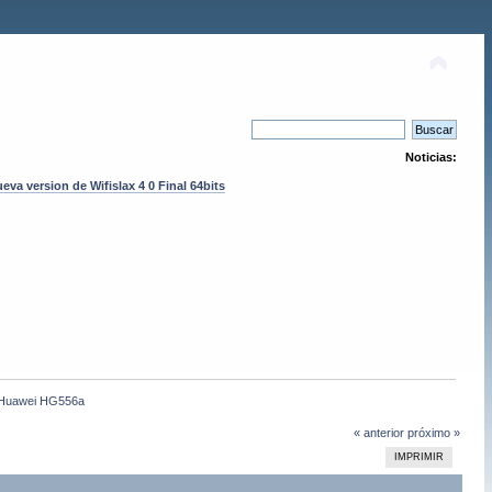
Noticias:
eva version de Wifislax 4 0 Final 64bits
n Huawei HG556a
« anterior
próximo »
IMPRIMIR