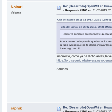
Re: [Desarrollo] OpenWrt en Hua
Noltari
«
Respuesta #1163 en:
11-02-2013, 20:
Visitante
Cita de: raphik en 11-02-2013, 20:01 (Lunes)
Cita de: ximox en 06-02-2013, 09:25 (Miér
como ya comente anteriormente queria usar
Ahora mismo no hay nada que hacer. La versi
la radio wifi porque no te dejará instalar l
hacer algo con él.
Incorrecto, como ya he dicho antes, la ve
https://foro.seguridadwireless.net/op
Saludos.
Re: [Desarrollo] OpenWrt en Hua
raphik
«
Respuesta #1164 en:
11-02-2013, 20: