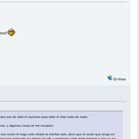
eboot
En línea
osea eso de abrir el cacharro para mirar el chip nada de nada.
aginas, y algunas cosas se me escapan.
tro router lo hago todo desde la interfaz web, decir que el router que tengo es
ara enlazarlo al Linksys via wifi, y mediante cable darle internet a otro pc en