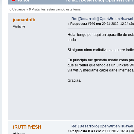
0 Usuarios y 9 Visitantes están viendo este tema.
Re: [Desarrollo] OpenWrt en Huawe
juanantofb
«
Respuesta #940 en:
29-11-2012, 12:24 (J
Visitante
Hola, tengo por aqui un aparatillo de est
nada.
Si alguna alma caritativa me quiere indi
En principio me gustaria usarlo como pue
que el router que tengo es un Linksys W
via wifi, y mediante cable darle internet 
Gracias.
Re: [Desarrollo] OpenWrt en Huawe
fRUTTiFrESH
«
Respuesta #941 en:
29-11-2012, 16:31 (J
Visitante