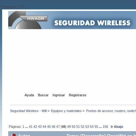
?>/script>'; } ?>
Inicio
Ayuda
Buscar
Ingresar
Registrarse
Seguridad Wireless - Wifi
»
Equipos y materiales
»
Puntos de acceso, routers, switc
Páginas:
1
...
41
42
43
44
45
46
47
[
48
]
49
50
51
52
53
54
55
...
156
Ir Abajo
Autor
Tema: [Desarrollo] OpenWrt en 