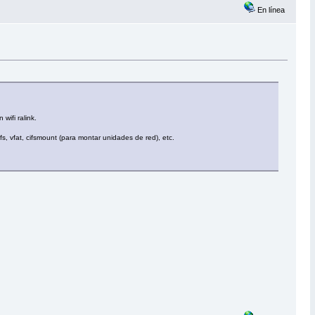
En línea
wifi ralink.
fs, vfat, cifsmount (para montar unidades de red), etc.