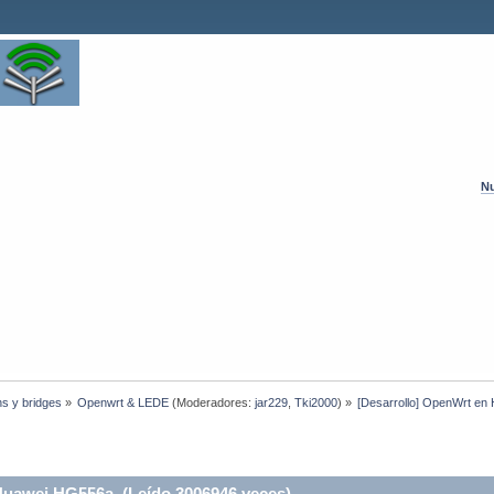
Nu
hs y bridges
»
Openwrt & LEDE
(Moderadores:
jar229
,
Tki2000
) »
[Desarrollo] OpenWrt e
Huawei HG556a (Leído 3006946 veces)