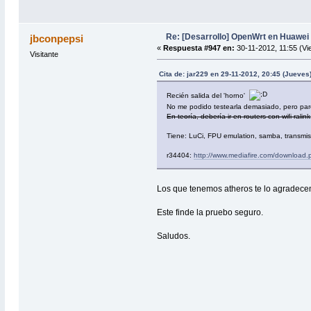
Re: [Desarrollo] OpenWrt en Huawe
jbconpepsi
«
Respuesta #947 en:
30-11-2012, 11:55 (Vi
Visitante
Cita de: jar229 en 29-11-2012, 20:45 (Jueves
Recién salida del 'horno'
No me podido testearla demasiado, pero pa
En teoría, debería ir en routers con wifi rali
Tiene: LuCi, FPU emulation, samba, transmissi
r34404:
http://www.mediafire.com/download
Los que tenemos atheros te lo agrade
Este finde la pruebo seguro.
Saludos.