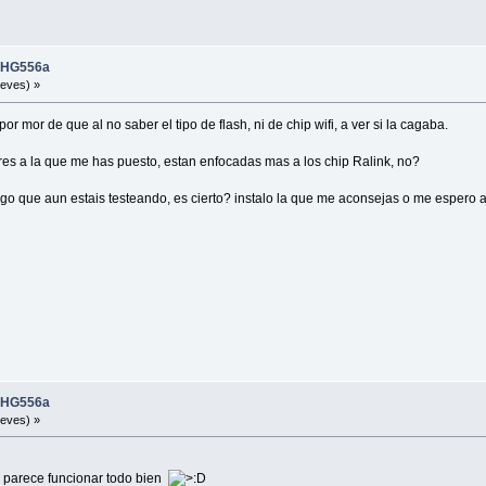
i HG556a
ueves) »
r mor de que al no saber el tipo de flash, ni de chip wifi, a ver si la cagaba.
res a la que me has puesto, estan enfocadas mas a los chip Ralink, no?
ngo que aun estais testeando, es cierto? instalo la que me aconsejas o me espero 
i HG556a
ueves) »
 parece funcionar todo bien