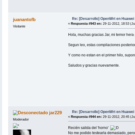
Re: [Desarrollo] OpenWrt en Huawe
juanantofb
«
Respuesta #943 en:
29-11-2012, 18:53 (J
Visitante
Hola, muchas gracias Jar, mi temor hera po
Segun leo, estas compilaciones posterio
Y como no estan en el primer hilo, supo
Saludos y gracias nuevamente.
Re: [Desarrollo] OpenWrt en Huawe
jar229
«
Respuesta #944 en:
29-11-2012, 20:45 (J
Moderador
Recién salida del 'horno'
No me podido testearla demasiado, pero