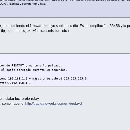
 DLNA, Samba y servidor ftp y http.
, te recomiendo el firmware que yo subí en su día. Es la compilación r33456 y la 
tp, soporte ntfs, ext, vfat, transmission, etc.)
n de RESTART y mantenerlo pulsado.
l botón apretado durante 20 segundos.
mo 192.168.1.2 y máscara de subred 255.255.255.0
ttp://192.168.1.1
instalar luci-proto-relay.
), como hacerlo:
http://trac.gateworks.com/wiki/relayd