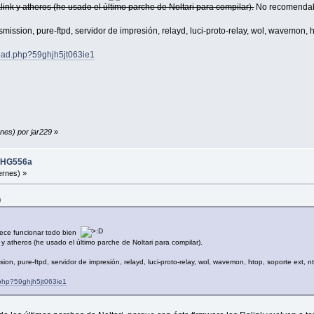
ralink y atheros (he usado el último parche de Noltari para compilar).
No recomendable
ission, pure-ftpd, servidor de impresión, relayd, luci-proto-relay, wol, wavemon, hto
oad.php?59ghjh5jt063ie1
rnes) por jar229
»
i HG556a
ernes) »
)
rece funcionar todo bien
nk y atheros (he usado el último parche de Noltari para compilar).
on, pure-ftpd, servidor de impresión, relayd, luci-proto-relay, wol, wavemon, htop, soporte ext, nt
.php?59ghjh5jt063ie1