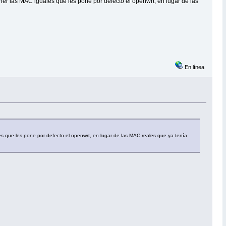
ner las MAC iguales que les pone por defecto el openwrt, en lugar de las
En línea
es que les pone por defecto el openwrt, en lugar de las MAC reales que ya tenía