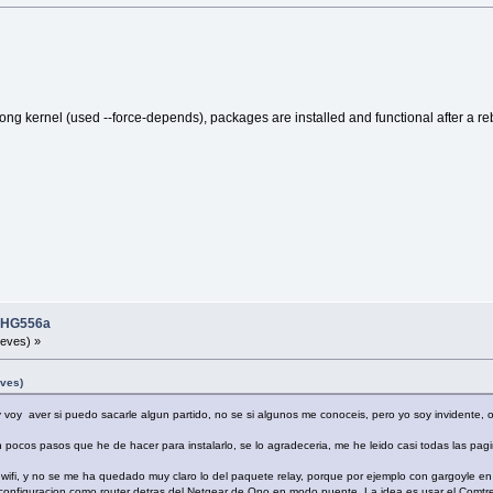
ong kernel (used --force-depends), packages are installed and functional after a r
i HG556a
ueves) »
eves)
 y voy aver si puedo sacarle algun partido, no se si algunos me conoceis, pero yo soy invidente, 
en pocos pasos que he de hacer para instalarlo, se lo agradeceria, me he leido casi todas las p
wifi, y no se me ha quedado muy claro lo del paquete relay, porque por ejemplo con gargoyle en o
nfiguracion como router detras del Netgear de Ono en modo puente. La idea es usar el Comtrend p