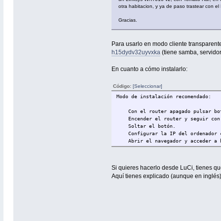
otra habitacion, y ya de paso trastear con el
Gracias.
Para usarlo en modo cliente transparente
h15dydv32uyvxka
(tiene samba, servidor f
En cuanto a cómo instalarlo:
Código:
[Seleccionar]
Modo de instalación recomendado:
Con el router apagado pulsar botó
Encender el router y seguir con e
Soltar el botón.
Configurar la IP del ordenador co
Abrir el navegador y acceder a h
Si quieres hacerlo desde LuCi, tienes que 
Aquí tienes explicado (aunque en inglés