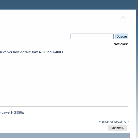
Noticias:
eva version de Wifislax 4 0 Final 64bits
n Huawei HG556a
« anterior
próximo »
IMPRIMIR