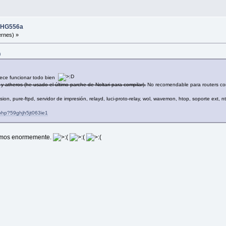
i HG556a
ernes) »
)
rece funcionar todo bien
nk y atheros (he usado el último parche de Noltari para compilar).
No recomendable para routers con 
on, pure-ftpd, servidor de impresión, relayd, luci-proto-relay, wol, wavemon, htop, soporte ext, nt
.php?59ghjh5jt063ie1
cemos enormemente.