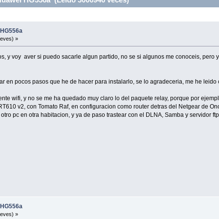
i HG556a
ueves) »
os, y voy aver si puedo sacarle algun partido, no se si algunos me conoceis, pero y
car en pocos pasos que he de hacer para instalarlo, se lo agradeceria, me he leid
nte wifi, y no se me ha quedado muy claro lo del paquete relay, porque por ejemplo
RT610 v2, con Tomato Raf, en configuracion como router detras del Netgear de On
a otro pc en otra habitacion, y ya de paso trastear con el DLNA, Samba y servidor ftp 
i HG556a
ueves) »