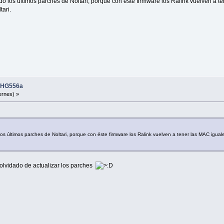
 los últimos parches de Noltari, porque con éste firmware los Ralink vuelven a te
tari.
i HG556a
ernes) »
s últimos parches de Noltari, porque con éste firmware los Ralink vuelven a tener las MAC igual
á olvidado de actualizar los parches