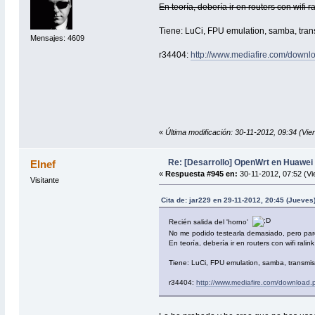
En teoría, debería ir en routers con wifi 
Tiene: LuCi, FPU emulation, samba, transm
Mensajes: 4609
r34404:
http://www.mediafire.com/downl
«
Última modificación: 30-11-2012, 09:34 (Vie
Re: [Desarrollo] OpenWrt en Huawe
Elnef
«
Respuesta #945 en:
30-11-2012, 07:52 (Vi
Visitante
Cita de: jar229 en 29-11-2012, 20:45 (Jueves
Recién salida del 'horno'
No me podido testearla demasiado, pero pa
En teoría, debería ir en routers con wifi rali
Tiene: LuCi, FPU emulation, samba, transmissi
r34404:
http://www.mediafire.com/download