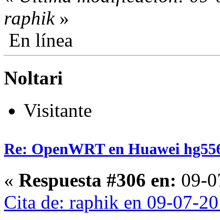
raphik
»
En línea
Noltari
Visitante
Re: OpenWRT en Huawei hg55
«
Respuesta #306 en:
09-07
Cita de: raphik en 09-07-2