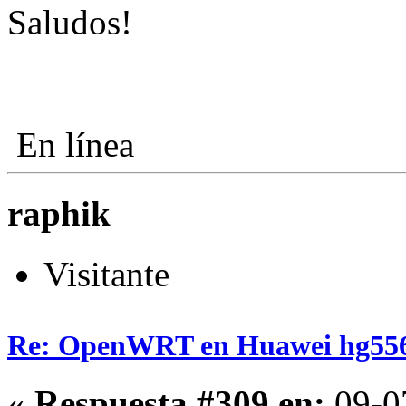
Saludos!
En línea
raphik
Visitante
Re: OpenWRT en Huawei hg55
«
Respuesta #309 en:
09-07