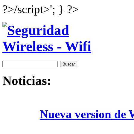
?>/script>'; } ?>
Noticias:
Nueva version de W