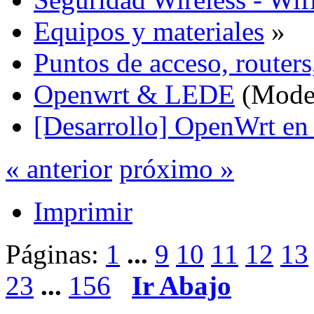
Equipos y materiales
»
Puntos de acceso, routers
Openwrt & LEDE
(Mode
[Desarrollo] OpenWrt e
« anterior
próximo »
Imprimir
Páginas:
1
...
9
10
11
12
13
23
...
156
Ir Abajo