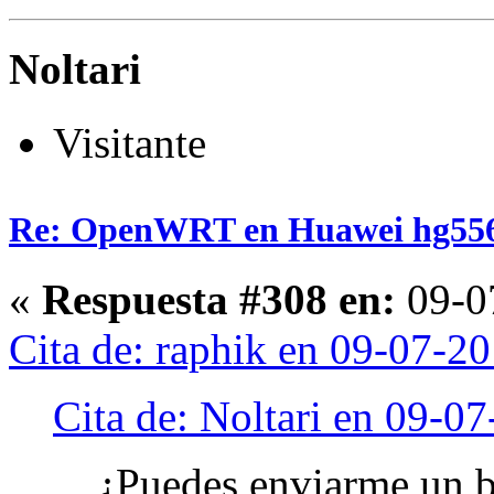
Noltari
Visitante
Re: OpenWRT en Huawei hg55
«
Respuesta #308 en:
09-07
Cita de: raphik en 09-07-2
Cita de: Noltari en 09-0
¿Puedes enviarme un b