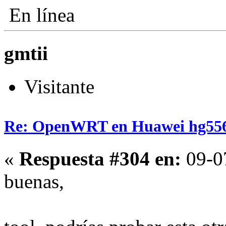
En línea
gmtii
Visitante
Re: OpenWRT en Huawei hg55
«
Respuesta #304 en:
09-07
buenas,