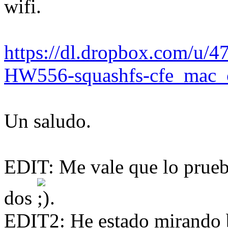
wifi.
https://dl.dropbox.com/u/
HW556-squashfs-cfe_mac_c
Un saludo.
EDIT: Me vale que lo pruebe
dos
.
EDIT2: He estado mirando b