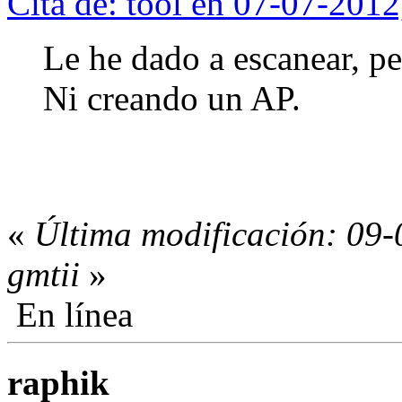
Cita de: tool en 07-07-201
Le he dado a escanear, p
Ni creando un AP.
«
Última modificación: 09-
gmtii
»
En línea
raphik