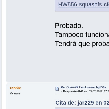
HW556-squashfs-cfe
Probado.
Tampoco funcio
Tendrá que probar
Re: OpenWRT en Huawei hg556a
raphik
«
Respuesta #249 en:
03-07-2012, 17:3
Visitante
Cita de: jar229 en 0