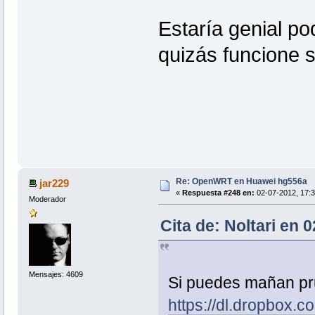
Estaría genial pod
quizás funcione s
Re: OpenWRT en Huawei hg556a
jar229
«
Respuesta #248 en:
02-07-2012, 17:3
Moderador
Cita de: Noltari en 
Mensajes: 4609
Si puedes mañan pr
https://dl.dropbox.