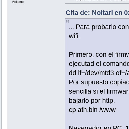
Visitante
Cita de: Noltari en 
... Para probarlo co
wifi.
Primero, con el fir
ejecutad el comando
dd if=/dev/mtd3 of=/
Por supuesto copiad 
sencilla si el firmw
bajarlo por http.
cp ath.bin /www
Navegador en PC: 19