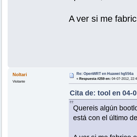
A ver si me fabric
Re: OpenWRT en Huawei hg556a
Noltari
«
Respuesta #259 en:
04-07-2012, 22:4
Visitante
Cita de: tool en 04-
Quereis algún bootl
está con el último d