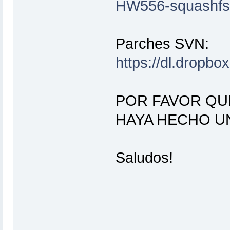
HW556-squashfs-
Parches SVN:
https://dl.drop
POR FAVOR QU
HAYA HECHO U
Saludos!