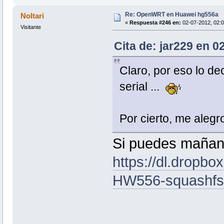
Re: OpenWRT en Huawei hg556a
Noltari
«
Respuesta #246 en:
02-07-2012, 02:0
Visitante
Cita de: jar229 en 0
Claro, por eso lo de
serial ...
Por cierto, me aleg
Si puedes mañan
https://dl.dropb
HW556-squashfs-