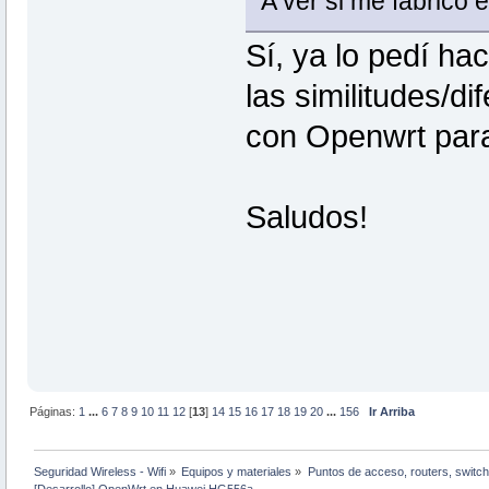
A ver si me fabrico e
Sí, ya lo pedí ha
las similitudes/d
con Openwrt para
Saludos!
Páginas:
1
...
6
7
8
9
10
11
12
[
13
]
14
15
16
17
18
19
20
...
156
Ir Arriba
Seguridad Wireless - Wifi
»
Equipos y materiales
»
Puntos de acceso, routers, switch