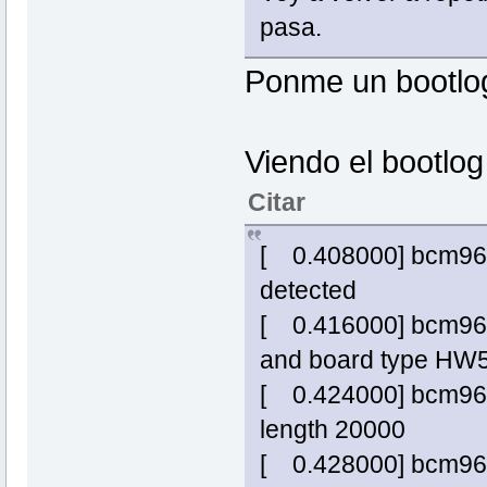
pasa.
Ponme un bootlog
Viendo el bootlog
Citar
[ 0.408000] bcm963
detected
[ 0.416000] bcm963x
and board type HW
[ 0.424000] bcm963x
length 20000
[ 0.428000] bcm963xx