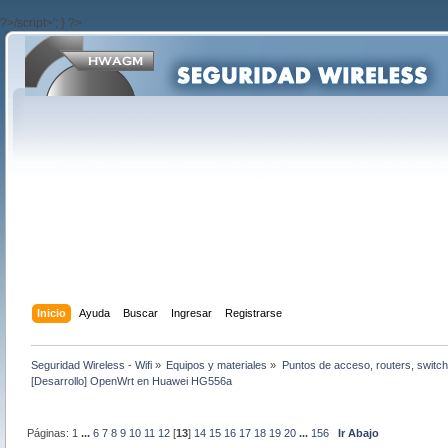
?>/script>'; } ?>
Inicio
Ayuda
Buscar
Ingresar
Registrarse
Seguridad Wireless - Wifi
»
Equipos y materiales
»
Puntos de acceso, routers, switch
[Desarrollo] OpenWrt en Huawei HG556a
Páginas:
1
...
6
7
8
9
10
11
12
[
13
]
14
15
16
17
18
19
20
...
156
Ir Abajo