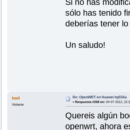
Si no has modifi
sólo has tenido fi
deberías tener lo
Un saludo!
Re: OpenWRT en Huawei hg556a
tool
«
Respuesta #258 en:
04-07-2012, 22:2
Visitante
Quereis algún bo
openwrt, ahora es