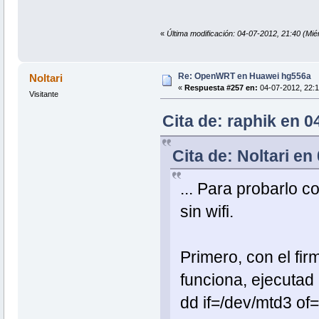
«
Última modificación: 04-07-2012, 21:40 (Mié
Re: OpenWRT en Huawei hg556a
Noltari
«
Respuesta #257 en:
04-07-2012, 22:1
Visitante
Cita de: raphik en 0
Cita de: Noltari en
... Para probarlo 
sin wifi.
Primero, con el fi
funciona, ejecutad
dd if=/dev/mtd3 of=