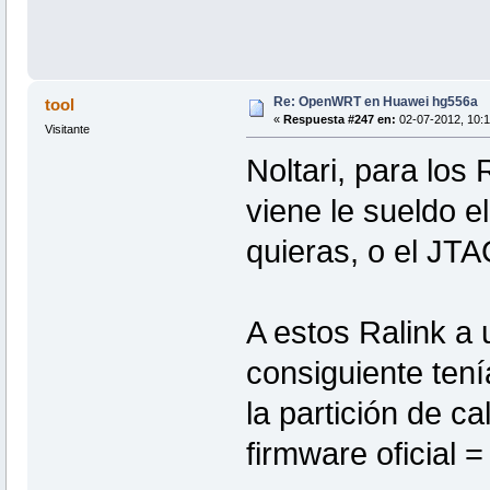
Re: OpenWRT en Huawei hg556a
tool
«
Respuesta #247 en:
02-07-2012, 10:1
Visitante
Noltari, para los
viene le sueldo el
quieras, o el JTA
A estos Ralink a u
consiguiente tení
la partición de ca
firmware oficial = 