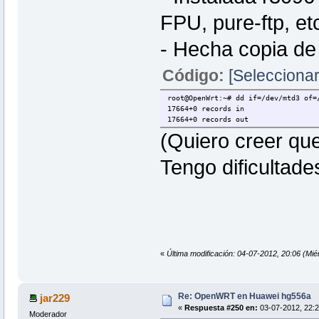
FPU, pure-ftp, et
- Hecha copia de
Código:
[Seleccionar
root@OpenWrt:~# dd if=/dev/mtd3 of=
17664+0 records in
17664+0 records out
(Quiero creer qu
Tengo dificultade
«
Última modificación: 04-07-2012, 20:06 (Mié
Re: OpenWRT en Huawei hg556a
jar229
«
Respuesta #250 en:
03-07-2012, 22:2
Moderador