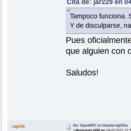
Cita de: jar229 en 0
Tampoco funciona. S
Y de disculparse, nad
Pues oficialmente
que alguien con c
Saludos!
Re: OpenWRT en Huawei hg556a
raphik
«
Respuesta #256 en:
04-07-2012, 21:3