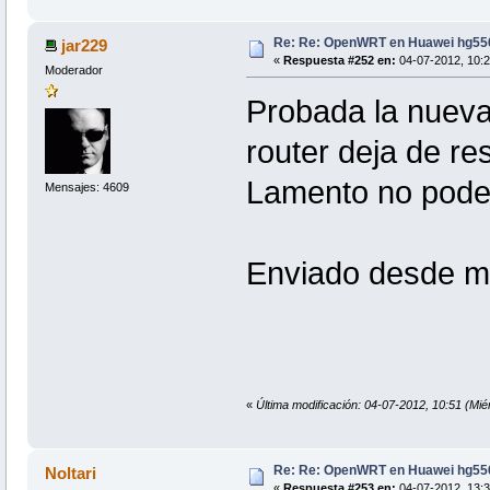
Re: Re: OpenWRT en Huawei hg55
jar229
«
Respuesta #252 en:
04-07-2012, 10:2
Moderador
Probada la nueva 
router deja de re
Lamento no poder
Mensajes: 4609
Enviado desde m
«
Última modificación: 04-07-2012, 10:51 (Mié
Re: Re: OpenWRT en Huawei hg55
Noltari
«
Respuesta #253 en:
04-07-2012, 13:3