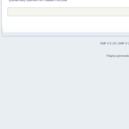
[Desarrollo] OpenWrt en Huawei HG556a
SMF 2.0.19
|
SMF © 
Página generada