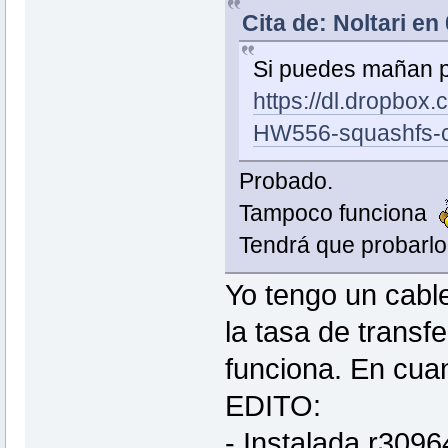
Cita de: Noltari en
Si puedes mañan p
https://dl.dropbo
HW556-squashfs-c
Probado.
Tampoco funciona
Tendrá que probarlo 
Yo tengo un cable
la tasa de trans
funciona. En cua
EDITO:
- Instalada r3096