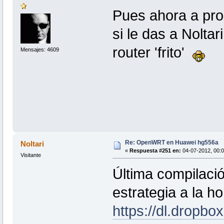
Pues ahora a pro
si le das a Nolta
router 'frito'
Mensajes: 4609
Re: OpenWRT en Huawei hg556a
Noltari
«
Respuesta #251 en:
04-07-2012, 00:0
Visitante
Última compilaci
estrategia a la ho
https://dl.dropb