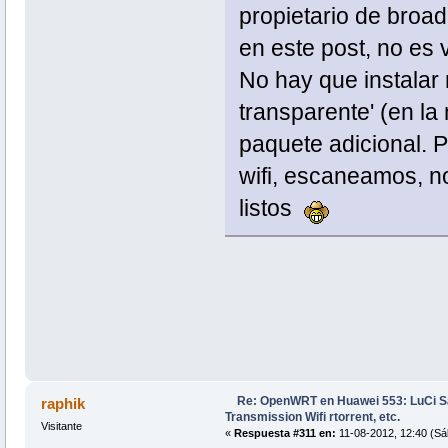
propietario de broad
en este post, no es v
No hay que instalar 
transparente' (en la
paquete adicional. P
wifi, escaneamos, no
listos
Re: OpenWRT en Huawei 553: LuCi
raphik
Transmission Wifi rtorrent, etc.
Visitante
«
Respuesta #311 en:
11-08-2012, 12:40 (Sá