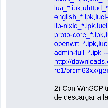
lua_*.ipk,uhttpd_*.
english_*.ipk,luci-
lib-nixio_*.ipk,luc
proto-core_*.ipk,
openwrt_*.ipk,lu
admin-full_*.ipk -
http://downloads.
rc1/brcm63xx/ge
2) Con WinSCP tr
de descargar a la