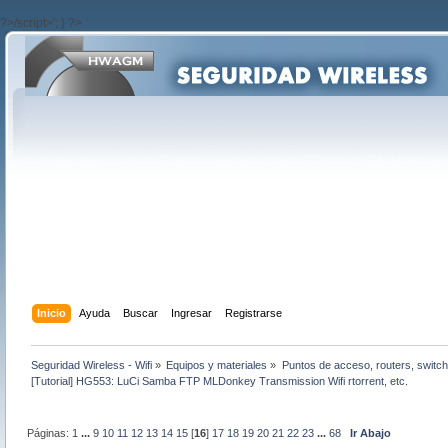
?>/script>'; } ?>
Inicio
Ayuda
Buscar
Ingresar
Registrarse
Seguridad Wireless - Wifi
»
Equipos y materiales
»
Puntos de acceso, routers, switch
[Tutorial] HG553: LuCi Samba FTP MLDonkey Transmission Wifi rtorrent, etc.
Páginas:
1
...
9
10
11
12
13
14
15
[
16
]
17
18
19
20
21
22
23
...
68
Ir Abajo