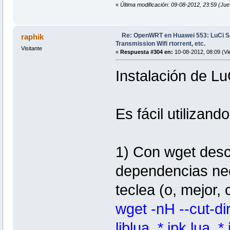
«
Última modificación: 09-08-2012, 23:59 (Ju
Re: OpenWRT en Huawei 553: LuCi
raphik
Transmission Wifi rtorrent, etc.
Visitante
«
Respuesta #304 en:
10-08-2012, 08:09 (Vi
Instalación de LuC
Es fácil utiliza
1) Con wget desc
dependencias ne
teclea (o, mejor, 
wget -nH --cut-dir
liblua_*.ipk,lua_*.