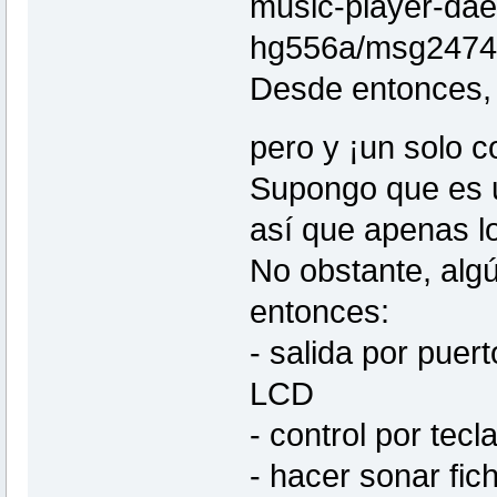
music-player-da
hg556a/msg2474
Desde entonces, e
pero y ¡un solo c
Supongo que es u
así que apenas lo
No obstante, alg
entonces:
- salida por puer
LCD
- control por tecl
- hacer sonar fic