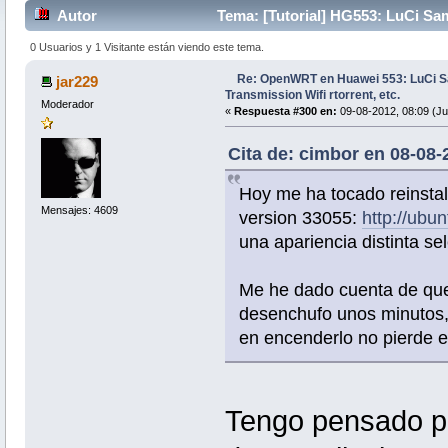
Autor
Tema: [Tutorial] HG553: LuCi Sa
veces)
0 Usuarios y 1 Visitante están viendo este tema.
Re: OpenWRT en Huawei 553: LuCi
jar229
Transmission Wifi rtorrent, etc.
Moderador
«
Respuesta #300 en:
09-08-2012, 08:09 (Ju
Cita de: cimbor en 08-08-
Hoy me ha tocado reinstal
Mensajes: 4609
version 33055:
http://ub
una apariencia distinta se
Me he dado cuenta de que e
desenchufo unos minutos, 
en encenderlo no pierde e
Tengo pensado po