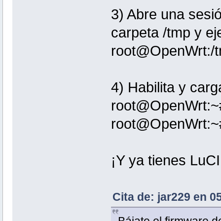
3) Abre una sesi
carpeta /tmp y ej
root@OpenWrt:/tm
4) Habilita y carg
root@OpenWrt:~# 
root@OpenWrt:~# /
¡Y ya tienes LuCI
Cita de: jar229 en 
Bájate el firmware 