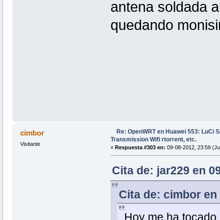
antena soldada al
quedando monisim
Re: OpenWRT en Huawei 553: LuCi
cimbor
Transmission Wifi rtorrent, etc.
Visitante
«
Respuesta #303 en:
09-08-2012, 23:59 (Ju
Cita de: jar229 en 0
Cita de: cimbor en
Hoy me ha tocado r