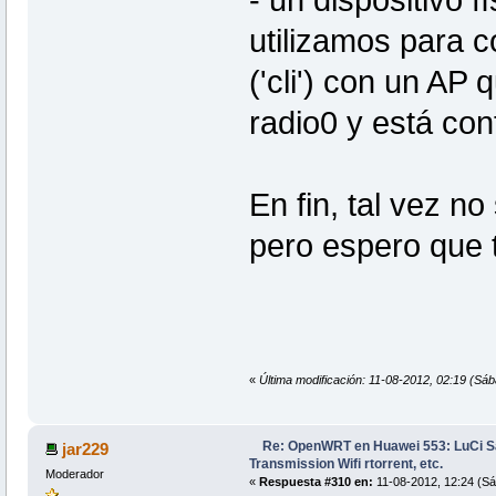
- un dispositivo f
utilizamos para c
('cli') con un AP 
radio0 y está con
En fin, tal vez no
pero espero que t
«
Última modificación: 11-08-2012, 02:19 (Sáb
Re: OpenWRT en Huawei 553: LuCi
jar229
Transmission Wifi rtorrent, etc.
Moderador
«
Respuesta #310 en:
11-08-2012, 12:24 (Sá