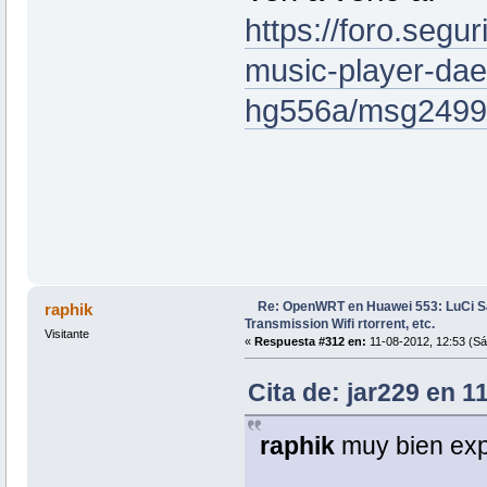
https://foro.segur
music-player-da
hg556a/msg2499
Re: OpenWRT en Huawei 553: LuCi
raphik
Transmission Wifi rtorrent, etc.
Visitante
«
Respuesta #312 en:
11-08-2012, 12:53 (Sá
Cita de: jar229 en 1
raphik
muy bien ex