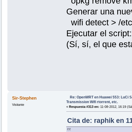
opkg remove k
Generar una nuev
wifi detect > /etc
Ejecutar el script
(Sí, sí, el que es
Re: OpenWRT en Huawei 553: LuCi
Sir-Stephen
Transmission Wifi rtorrent, etc.
Visitante
«
Respuesta #313 en:
11-08-2012, 16:19 (Sá
Cita de: raphik en 1