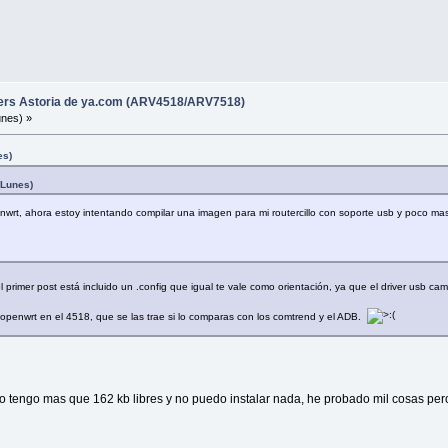
ters Astoria de ya.com (ARV4518/ARV7518)
unes) »
es)
(Lunes)
nwrt, ahora estoy intentando compilar una imagen para mi routercillo con soporte usb y poco mas, 
l primer post está incluido un .config que igual te vale como orientación, ya que el driver usb ca
openwrt en el 4518, que se las trae si lo comparas con los comtrend y el ADB.
o tengo mas que 162 kb libres y no puedo instalar nada, he probado mil cosas pero