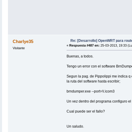
Re: [Desarrollo] OpenWRT para rou
Charlye35
«
Respuesta #487 en:
25-03-2013, 19:33 (L
Visitante
Buenas, a todos.
Tengo un error con el software BrnDumpe
Segun la pag. de Pippolippi me indica q
la ruta del software hasta escribir;
brndumper.exe --port=\\.\com3
Un vez dentro del programa configuro el 
Cual puede ser el fallo?
Un saludo.