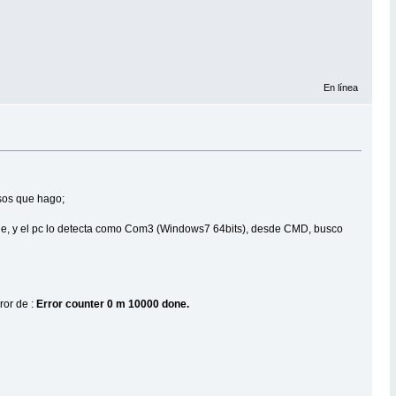
En línea
asos que hago;
erie, y el pc lo detecta como Com3 (Windows7 64bits), desde CMD, busco
ror de :
Error counter 0 m 10000 done.