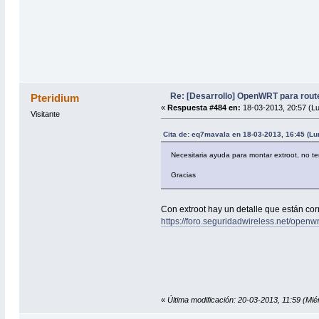
Re: [Desarrollo] OpenWRT para rou
Pteridium
«
Respuesta #484 en:
18-03-2013, 20:57 (L
Visitante
Cita de: eq7mavala en 18-03-2013, 16:45 (Lu
Necesitaria ayuda para montar extroot, no t
Gracias
Con extroot hay un detalle que están corr
https://foro.seguridadwireless.net/ope
«
Última modificación: 20-03-2013, 11:59 (Mié