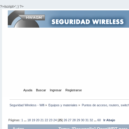
?>/script>'; } ?>
Inicio
Ayuda
Buscar
Ingresar
Registrarse
Seguridad Wireless - Wifi
»
Equipos y materiales
»
Puntos de acceso, routers, switc
Páginas:
1
...
18
19
20
21
22
23
24
[
25
]
26
27
28
29
30
31
32
...
60
Ir Abajo
Autor
Tema: [Desarrollo] OpenWRT para 