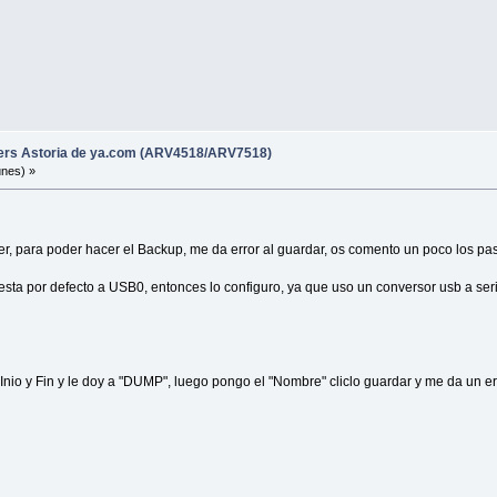
ters Astoria de ya.com (ARV4518/ARV7518)
unes) »
r, para poder hacer el Backup, me da error al guardar, os comento un poco los p
 esta por defecto a USB0, entonces lo configuro, ya que uso un conversor usb a s
Inio y Fin y le doy a "DUMP", luego pongo el "Nombre" cliclo guardar y me da un er