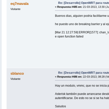
Re: [Desarrollo] OpenWRT para rou
eq7mavala
«
Respuesta #485 en:
21-03-2013, 13:30 (J
Visitante
Buenos dias, alguien podria facilitarme 
he puesto uno de breaking barrier y al ej
[Mar 21 12:27:59] ERROR[1577]: chan_lan
e open function failed
Re: [Desarrollo] OpenWRT para rou
sblanco
«
Respuesta #486 en:
22-03-2013, 08:28 (Vi
Visitante
Hay un modulo, vmmc, que no se inicia p
Asterisk también puede arrancarse desde
autentificarse. De esto no se si se ha ha
Saludos