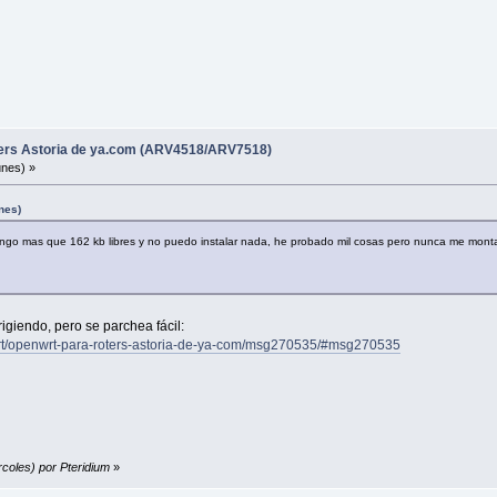
ters Astoria de ya.com (ARV4518/ARV7518)
unes) »
nes)
engo mas que 162 kb libres y no puedo instalar nada, he probado mil cosas pero nunca me monta c
igiendo, pero se parchea fácil:
nwrt/openwrt-para-roters-astoria-de-ya-com/msg270535/#msg270535
rcoles) por Pteridium
»