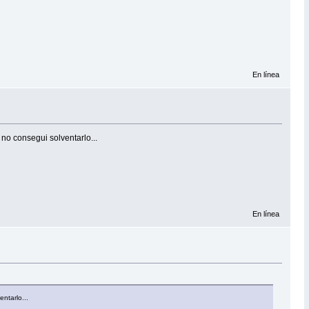
En línea
no consegui solventarlo...
En línea
ntarlo...