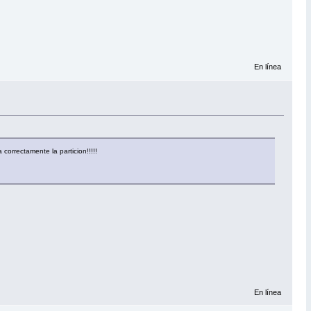
En línea
orrectamente la particion!!!!!
En línea