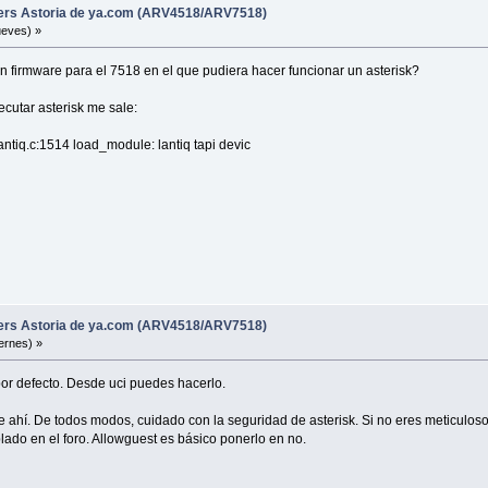
ters Astoria de ya.com (ARV4518/ARV7518)
ueves) »
un firmware para el 7518 en el que pudiera hacer funcionar un asterisk?
ecutar asterisk me sale:
tiq.c:1514 load_module: lantiq tapi devic
ters Astoria de ya.com (ARV4518/ARV7518)
ernes) »
or defecto. Desde uci puedes hacerlo.
 ahí. De todos modos, cuidado con la seguridad de asterisk. Si no eres meticuloso
blado en el foro. Allowguest es básico ponerlo en no.