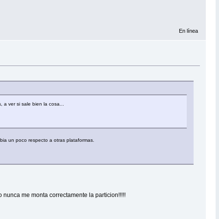
En línea
a ver si sale bien la cosa...
mbia un poco respecto a otras plataformas.
 nunca me monta correctamente la particion!!!!!