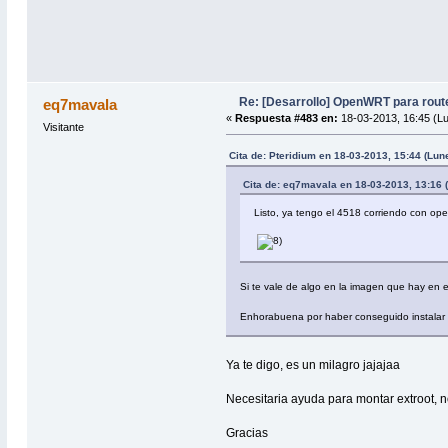
Re: [Desarrollo] OpenWRT para rou
eq7mavala
«
Respuesta #483 en:
18-03-2013, 16:45 (L
Visitante
Cita de: Pteridium en 18-03-2013, 15:44 (Lun
Cita de: eq7mavala en 18-03-2013, 13:16 
Listo, ya tengo el 4518 corriendo con ope
Si te vale de algo en la imagen que hay en e
Enhorabuena por haber conseguido instalar 
Ya te digo, es un milagro jajajaa
Necesitaria ayuda para montar extroot, n
Gracias