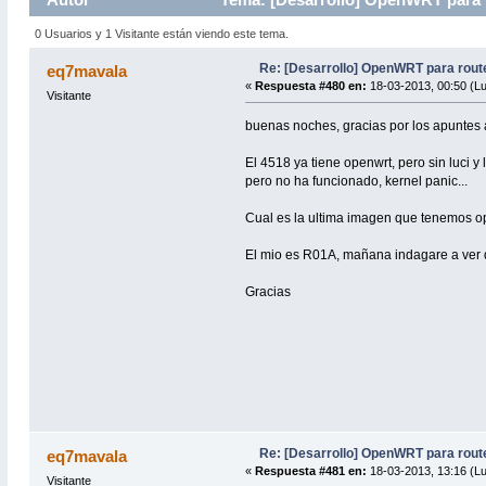
0 Usuarios y 1 Visitante están viendo este tema.
Re: [Desarrollo] OpenWRT para rou
eq7mavala
«
Respuesta #480 en:
18-03-2013, 00:50 (L
Visitante
buenas noches, gracias por los apuntes 
El 4518 ya tiene openwrt, pero sin luci y
pero no ha funcionado, kernel panic...
Cual es la ultima imagen que tenemos o
El mio es R01A, mañana indagare a ver 
Gracias
Re: [Desarrollo] OpenWRT para rou
eq7mavala
«
Respuesta #481 en:
18-03-2013, 13:16 (L
Visitante