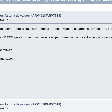
ters Astoria de ya.com (ARV4518/ARV7518)
unes) »
anteriores, pero la R80, sin querer la arranque y ahora no arranca en modo UART
 la r31XXX, quiero poner una más nueva, pero siempre me tira el kernel panic, estoy
perativa?
que saco...
ters Astoria de ya.com (ARV4518/ARV7518)
unes) »