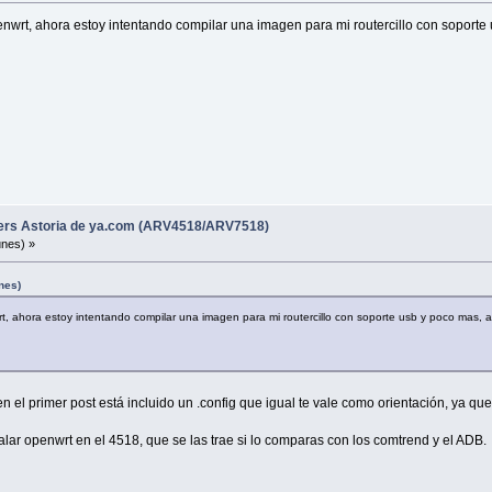
nwrt, ahora estoy intentando compilar una imagen para mi routercillo con soporte u
ters Astoria de ya.com (ARV4518/ARV7518)
unes) »
nes)
t, ahora estoy intentando compilar una imagen para mi routercillo con soporte usb y poco mas, a v
n el primer post está incluido un .config que igual te vale como orientación, ya qu
ar openwrt en el 4518, que se las trae si lo comparas con los comtrend y el ADB