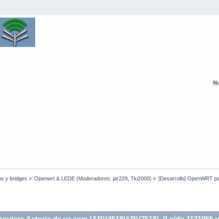
Nu
hs y bridges
»
Openwrt & LEDE
(Moderadores:
jar229
,
Tki2000
) »
[Desarrollo] OpenWRT pa
routers Astoria de ya.com (ARV4518/ARV7518) (Leído 1121055 v