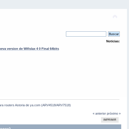
Noticias:
eva version de Wifislax 4 0 Final 64bits
ra routers Astoria de ya.com (ARV4518/ARV7518)
« anterior
próximo »
IMPRIMIR
eces)