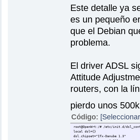
Este detalle ya se
es un pequeño er
que el Debian que
problema.
El driver ADSL s
Attitude Adjustm
routers, con la lí
pierdo unos 500
Código:
[Seleccionar
root@OpenWrt:/# /etc/init.d/dsl_con
local dsl={}
dsl.chipset="Ifx-Danube 1.3"