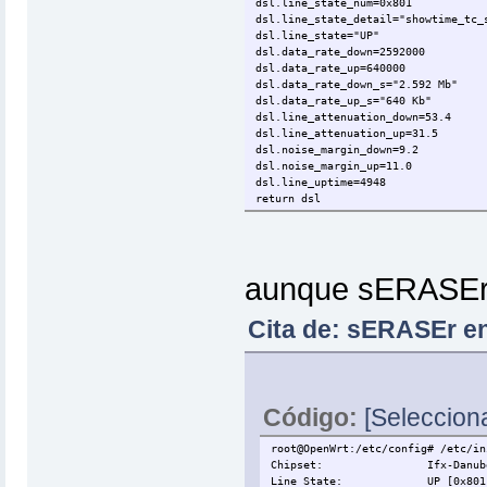
dsl.line_state_num=0x801
dsl.line_state_detail="showtime_tc_
dsl.line_state="UP"
dsl.data_rate_down=2592000
dsl.data_rate_up=640000
dsl.data_rate_down_s="2.592 Mb"
dsl.data_rate_up_s="640 Kb"
dsl.line_attenuation_down=53.4
dsl.line_attenuation_up=31.5
dsl.noise_margin_down=9.2
dsl.noise_margin_up=11.0
dsl.line_uptime=4948
return dsl
root@OpenWrt:/#
aunque sERASEr 
Cita de: sERASEr en
Código:
[Selecciona
root@OpenWrt:/etc/config# /etc/in
Chipset: Ifx-Danube 
Line State: UP [0x801: sh