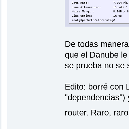
Data Rate: 7.864 Mb/s /
Line Attenuation: 15.5dB / 
Noise Margin: 8.8dB / 8.
Line Uptime: 1m 9s
root@OpenWrt:/etc/config#
De todas maneras
que el Danube le 
se prueba no se 
Edito: borré con 
"dependencias") y
router. Raro, rar