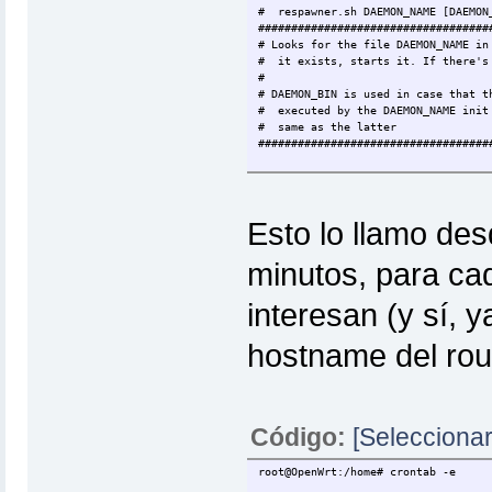
# respawner.sh DAEMON_NAME [DAEMON
###################################
# Looks for the file DAEMON_NAME in
# it exists, starts it. If there's
#
# DAEMON_BIN is used in case that t
# executed by the DAEMON_NAME init
# same as the latter
###################################
if [[ $# -ge 1 ]]; then
LOGFILE=/home/log/respawner
Esto lo llamo de
LOCK_DIR=/home/lock/
DAEMON_NAME=$1
minutos, para ca
[[ $2 ]] && DAEMON_BIN=$2 || DAEMON
interesan (y sí, 
if [[ $(ls /home/lock/$DAEMON_NAME 
[[ $(pidof $DAEMON_BIN) ]] 
hostname del rout
|| (echo $DAEMON_NAME on $(dat
else
echo Stopping $DAEMON_NAME on $(
fi;
Código:
[Seleccionar
else
echo USAGE: $0 DAEMON_NAME \[
root@OpenWrt:/home# crontab -e
echo It checks if DAEMON_BIN is 
echo For instance, DAEMON_NAME wo