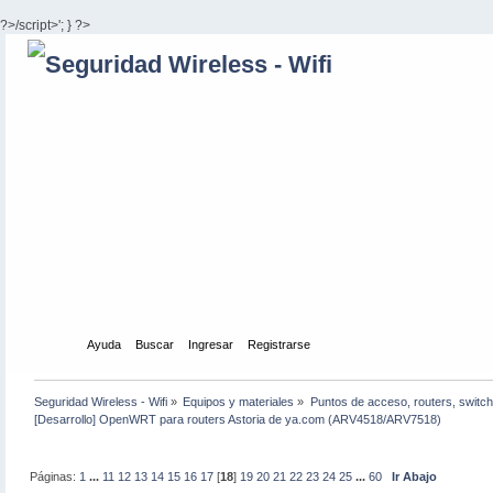
?>/script>'; } ?>
Inicio
Ayuda
Buscar
Ingresar
Registrarse
Seguridad Wireless - Wifi
»
Equipos y materiales
»
Puntos de acceso, routers, switch
[Desarrollo] OpenWRT para routers Astoria de ya.com (ARV4518/ARV7518)
Páginas:
1
...
11
12
13
14
15
16
17
[
18
]
19
20
21
22
23
24
25
...
60
Ir Abajo