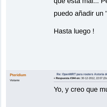
que está mal... P
puedo añadir un "
Hasta luego !
Re: OpenWRT para routers Astoria 
Pteridium
«
Respuesta #344 en:
30-12-2012, 22:07 (D
Visitante
Yo, y creo que 