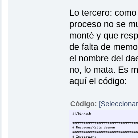
Lo tercero: como
proceso no se mu
monté y que resp
de falta de memori
el nombre del da
no, lo mata. Es má
aquí el código:
Código:
[Seleccionar
#!/bin/ash
###################################
# Respawns/Kills daemon
###################################
# Invocation: