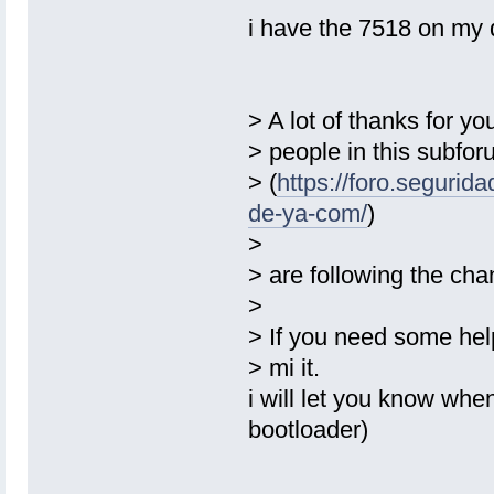
i have the 7518 on my d
> A lot of thanks for you
> people in this subfo
> (
https://foro.segurid
de-ya-com/
)
>
> are following the cha
>
> If you need some help
> mi it.
i will let you know whe
bootloader)