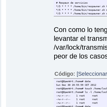
# Respawn de servicios
fi
*/5 * * * * /home/bin/respawner.sh 
*/5 * * * * /home/bin/respawner.sh 
*/5 * * * * /home/bin/respawner.sh 
Con como lo teng
levantar el trans
/var/lock/transmi
peor de los casos
Código:
[Seleccionar
root@OpenWrt:/home# date
Sun Dec 30 20:55:59 CET 2012
root@OpenWrt:/home# touch /home/loc
root@OpenWrt:/home# ls -l /home/loc
-rw-r--r-- 1 root root 0
-rw-r--r-- 1 root root 0
-rw-r--r-- 1 root root 0 
root@OpenWrt:/home# date