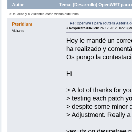
Autor
Tema: [Desarrollo] OpenWRT para r
0 Usuarios y 8 Visitantes están viendo este tema.
Re: OpenWRT para routers Astoria 
Pteridium
«
Respuesta #340 en:
26-12-2012, 16:23 (Mi
Visitante
Hoy le mandé un correo
ha realizado y comentá
Os pongo la contestaci
Hi
> A lot of thanks for yo
> testing each patch y
> despite some minor de
> Adjustment. Really a 
yes, its on devicetree