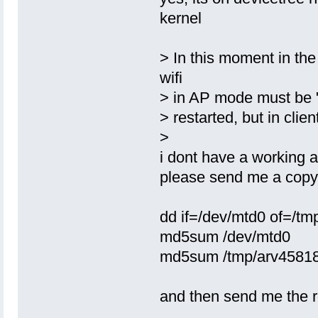
kernel
> In this moment in th
wifi
> in AP mode must be "r
> restarted, but in clie
>
i dont have a working a
please send me a copy 
dd if=/dev/mtd0 of=/tm
md5sum /dev/mtd0
md5sum /tmp/arv45818
and then send me the r