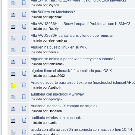
Alfa 1w, Wifislax 4.7.2,VMware Fusion,OSX 10.9 Mavericks.
Iniciado por Miyagy
Alfa 500mw en Macintosh?
Iniciado por lopezhak
Alfa AWUS036H en Snow Leopard! Problemas con KISMAC!
Iniciado por Ruskiy
Alfa AWUS036H pantalla gris y tengo que reiniciar
Iniciado por elpenumbras
Alguien ha puesto linux en su wii¿
Iniciado por berni69
Alguien se anima a portar wlan decrypter a Iphone?
Iniciado por tonielcrack
alguien tiene el aircrack 1.1 compilado para OS X
Iniciado por patata2002
Añadido soporte para airport extreme (macbooks) (chipset AR5
Iniciado por Azathoth
auditoria con macbook y wifiway
Iniciado por egeorge2
Auditoria Macbook (Y compra de tarjeta)
Iniciado por Hanssen
auditoria wireles con macbook
Iniciado por danits
ayuda con alfa awuso36h no conecta con mac os x lion 10.7.4.
Iniciado por gabiby