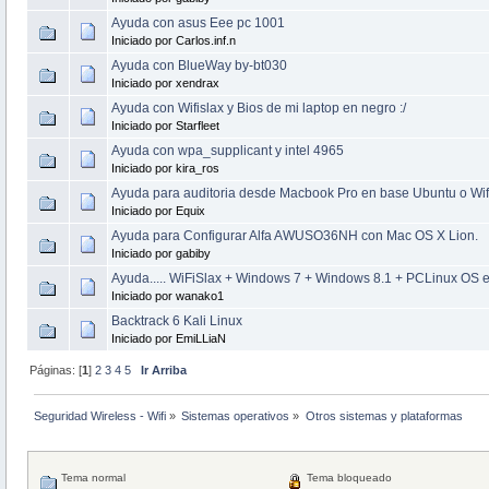
Ayuda con asus Eee pc 1001
Iniciado por Carlos.inf.n
Ayuda con BlueWay by-bt030
Iniciado por xendrax
Ayuda con Wifislax y Bios de mi laptop en negro :/
Iniciado por Starfleet
Ayuda con wpa_supplicant y intel 4965
Iniciado por kira_ros
Ayuda para auditoria desde Macbook Pro en base Ubuntu o Wifi
Iniciado por Equix
Ayuda para Configurar Alfa AWUSO36NH con Mac OS X Lion.
Iniciado por gabiby
Ayuda..... WiFiSlax + Windows 7 + Windows 8.1 + PCLinux OS
Iniciado por wanako1
Backtrack 6 Kali Linux
Iniciado por EmiLLiaN
Páginas: [
1
]
2
3
4
5
Ir Arriba
Seguridad Wireless - Wifi
»
Sistemas operativos
»
Otros sistemas y plataformas
Tema normal
Tema bloqueado