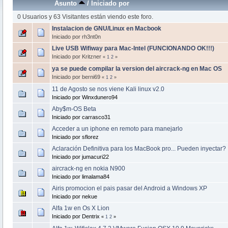
Asunto
/
Iniciado por
0 Usuarios y 63 Visitantes están viendo este foro.
Instalacion de GNU/Linux en Macbook
Iniciado por rh3nt0n
Live USB Wifiway para Mac-Intel (FUNCIONANDO OK!!!)
Iniciado por Kritzner
«
1
2
»
ya se puede compilar la version del aircrack-ng en Mac OS
Iniciado por berni69
«
1
2
»
11 de Agosto se nos viene Kali linux v2.0
Iniciado por Winxdunero94
Aby$m-OS Beta
Iniciado por carrasco31
Acceder a un iphone en remoto para manejarlo
Iniciado por sflorez
Aclaración Definitiva para los MacBook pro... Pueden inyectar?
Iniciado por jumacuri22
aircrack-ng en nokia N900
Iniciado por limalama84
Airis promocion el pais pasar del Android a Windows XP
Iniciado por nekue
Alfa 1w en Os X Lion
Iniciado por Dentrix
«
1
2
»