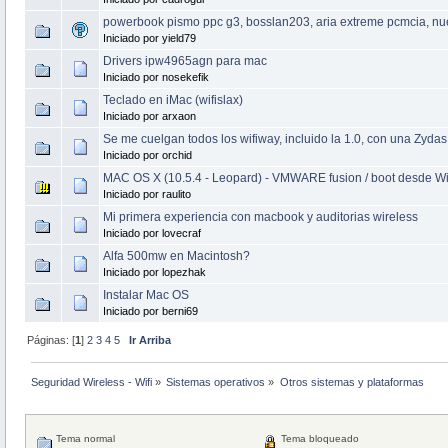
powerbook pismo ppc g3, bosslan203, aria extreme pcmcia, nu
Iniciado por yield79
Drivers ipw4965agn para mac
Iniciado por nosekefik
Teclado en iMac (wifislax)
Iniciado por arxaon
Se me cuelgan todos los wifiway, incluido la 1.0, con una Zyda
Iniciado por orchid
MAC OS X (10.5.4 - Leopard) - VMWARE fusion / boot desde Wi
Iniciado por raulito
Mi primera experiencia con macbook y auditorias wireless
Iniciado por lovecraf
Alfa 500mw en Macintosh?
Iniciado por lopezhak
Instalar Mac OS
Iniciado por berni69
Páginas: [
1
]
2
3
4
5
Ir Arriba
Seguridad Wireless - Wifi
»
Sistemas operativos
»
Otros sistemas y plataformas
Tema normal
Tema bloqueado