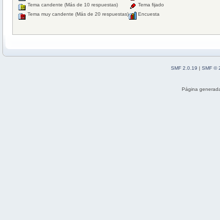
Tema candente (Más de 10 respuestas)
Tema fijado
Tema muy candente (Más de 20 respuestas)
Encuesta
SMF 2.0.19
|
SMF © 
Página generada