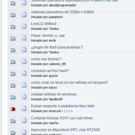
Sistemas operativos soportados por PowerPc de mac
Iniciado por alexelprogramador
sistemas operativos de 32Bits o 64Bits
Iniciado por juanpeich
LiveCD Wifibsd
Iniciado por *dudux
Pasar .kismac a .cap
Iniciado por ekrik
¿plugin de flash para powerpc?
Iniciado por *dudux
como uso kismac?
Iniciado por sabonis_88
conexion ad hoc hack?
Iniciado por guzmi
como crear un boot cd con wifislax en leopard?
Iniciado por luiscc
instalar wifislax en windows
Iniciado por hipolito28
Dudas respecto a plataforma Mac-Intel
Iniciado por lovecraf
«
1
2
3
»
Compilar Kismac R247 con usb driver
Iniciado por naicho
Inyeccion en Macintosh PPC chip RT2500
Iniciado por cadrogui