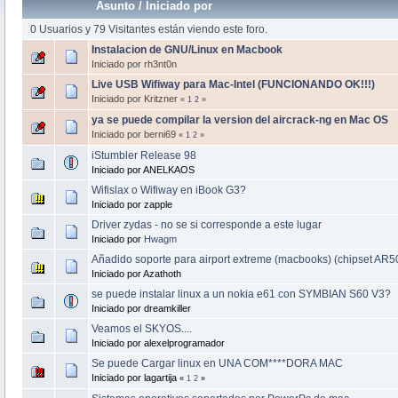
Asunto
/
Iniciado por
0 Usuarios y 79 Visitantes están viendo este foro.
Instalacion de GNU/Linux en Macbook
Iniciado por rh3nt0n
Live USB Wifiway para Mac-Intel (FUNCIONANDO OK!!!)
Iniciado por Kritzner
«
1
2
»
ya se puede compilar la version del aircrack-ng en Mac OS
Iniciado por berni69
«
1
2
»
iStumbler Release 98
Iniciado por ANELKAOS
Wifislax o Wifiway en iBook G3?
Iniciado por zapple
Driver zydas - no se si corresponde a este lugar
Iniciado por
Hwagm
Añadido soporte para airport extreme (macbooks) (chipset AR5
Iniciado por Azathoth
se puede instalar linux a un nokia e61 con SYMBIAN S60 V3?
Iniciado por dreamkiller
Veamos el SKYOS....
Iniciado por alexelprogramador
Se puede Cargar linux en UNA COM****DORA MAC
Iniciado por lagartija
«
1
2
»