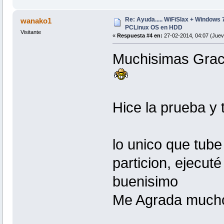
Re: Ayuda..... WiFiSlax + Windows 
wanako1
PCLinux OS en HDD
Visitante
«
Respuesta #4 en:
27-02-2014, 04:07 (Juev
Muchisimas Graci
Hice la prueba y 
lo unico que tube 
particion, ejecuté
buenisimo
Me Agrada mucho 