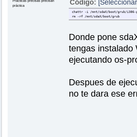
Código:
[Seleccionar
Prácticas precisas precisan
práctica
chattr -i /mnt/sdaX/boot/grub/i386-
rm -rf /mnt/sdaX/boot/grub
Donde pone sdaX 
tengas instalado 
ejecutando os-pr
Despues de ejecu
no te dara ese er