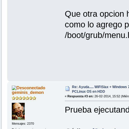
Que otra opcion 
como lo agrego 
/boot/grub/menu.l
Re: Ayuda..... WiFiSlax + Windows 
PCLinux OS en HDD
geminis_demon
«
Respuesta #3 en:
26-02-2014, 15:52 (Miérc
Prueba ejecutand
Mensajes: 2370