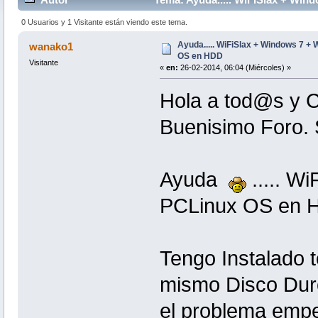
0 Usuarios y 1 Visitante están viendo este tema.
Ayuda..... WiFiSlax + Windows 7 +
wanako1
OS en HDD
Visitante
«
en:
26-02-2014, 06:04 (Miércoles) »
Hola a tod@s y 
Buenisimo Foro. S
Ayuda
..... W
PCLinux OS en
Tengo Instalado 
mismo Disco Duro
el problema empe