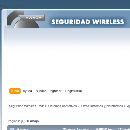
?>/script>'; } ?>
Inicio
Ayuda
Buscar
Ingresar
Registrarse
Seguridad Wireless - Wifi
»
Sistemas operativos
»
Otros sistemas y plataformas
»
A
Páginas: [
1
]
Ir Abajo
Autor
Tema: Ayuda..... WiFiSlax + Win