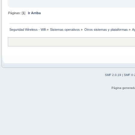
Páginas: [
1
]
Ir Arriba
Seguridad Wireless - Wifi
»
Sistemas operativos
»
Otros sistemas y plataformas
»
A
SMF 2.0.19
|
SMF © 
Página generada