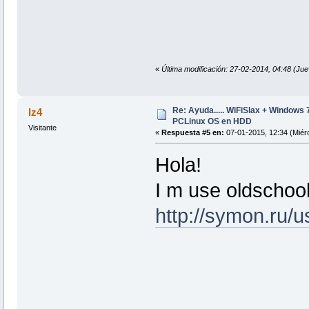
«
Última modificación: 27-02-2014, 04:48 (Ju
Re: Ayuda..... WiFiSlax + Windows 
lz4
PCLinux OS en HDD
Visitante
«
Respuesta #5 en:
07-01-2015, 12:34 (Miérc
Hola!
I m use oldscho
http://symon.ru/u