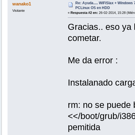
Re: Ayuda..... WiFiSlax + Windows 
wanako1
PCLinux OS en HDD
Visitante
«
Respuesta #2 en:
26-02-2014, 15:28 (Miérc
Gracias.. eso ya 
cometar.
Me da error :
Instalanado carg
rm: no se puede 
<</boot/grub/i38
pemitida