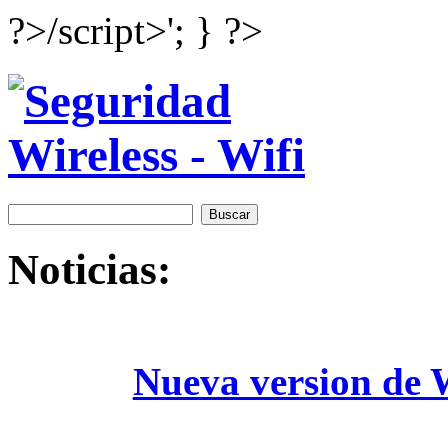
?>/script>'; } ?>
Noticias:
Nueva version de W