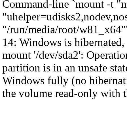
Command-line `mount -t "nt
"uhelper=udisks2,nodev,nos
"/run/media/root/w81_x64"' 
14: Windows is hibernated, 
mount '/dev/sda2': Operati
partition is in an unsafe st
Windows fully (no hibernati
the volume read-only with t