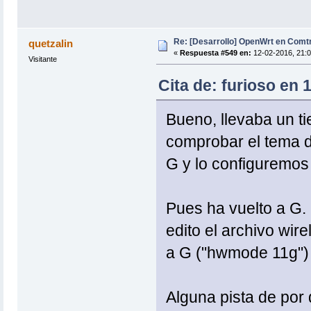
Re: [Desarrollo] OpenWrt en Com
quetzalin
«
Respuesta #549 en:
12-02-2016, 21:0
Visitante
Cita de: furioso en 
Bueno, llevaba un ti
comprobar el tema de
G y lo configuremos
Pues ha vuelto a G. 
edito el archivo wi
a G ("hwmode 11g")
Alguna pista de por