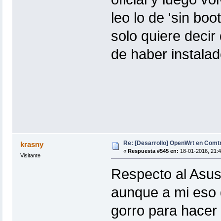
leo lo de 'sin bo
solo quiere decir
de haber instala
Re: [Desarrollo] OpenWrt en Com
krasny
«
Respuesta #545 en:
18-01-2016, 21:4
Visitante
Respecto al Asus
aunque a mi eso d
gorro para hacer