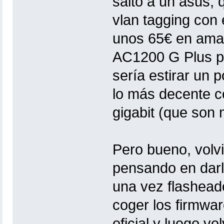
salto a un asus, 
vlan tagging con e
unos 65€ en amaz
AC1200 G Plus p
sería estirar un 
lo más decente c
gigabit (que son 
Pero bueno, volvi
pensando en darle
una vez flashead
coger los firmwar
oficial y luego v