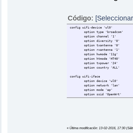
Código:
[Seleccionar
config wifi-device 'wl0'
option type 'broadcom'
option channel '1'
option diversity '0'
option txantenna '0'
option rxantenna '1'
option hwmode '11g'
option htmode 'HT40'
option txpower '24'
option country 'ALL'
config wifi-iface
option device 'wl0'
option network 'lan'
option mode 'ap'
option ssid 'OpenWrt'
option encryption 'psk2'
option key 'clavewifi'
«
Última modificación: 13-02-2016, 17:30 (Sáb