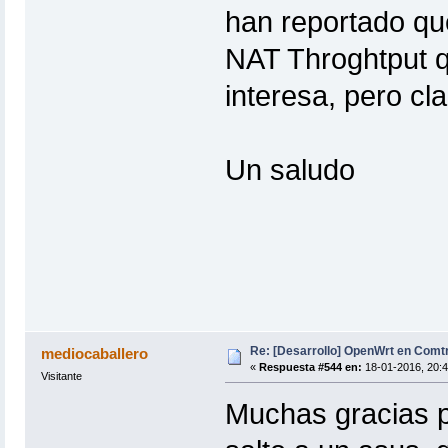
han reportado q
NAT Throghtput q
interesa, pero cl
Un saludo
Re: [Desarrollo] OpenWrt en Com
mediocaballero
«
Respuesta #544 en:
18-01-2016, 20:4
Visitante
Muchas gracias po