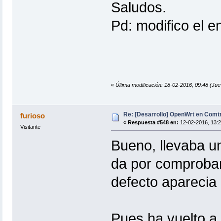
Saludos.
Pd: modifico el e
«
Última modificación: 18-02-2016, 09:48 (Ju
Re: [Desarrollo] OpenWrt en Com
furioso
«
Respuesta #548 en:
12-02-2016, 13:2
Visitante
Bueno, llevaba un
da por comprobar 
defecto aparecia
Pues ha vuelto a 