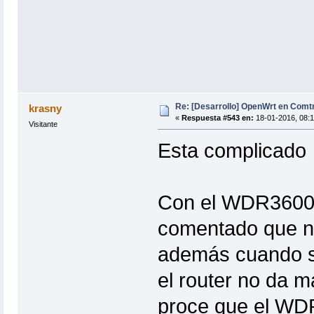
Re: [Desarrollo] OpenWrt en Com
krasny
«
Respuesta #543 en:
18-01-2016, 08:1
Visitante
Esta complicado
Con el WDR3600 en
comentado que n
además cuando se
el router no da m
proce que el WDR