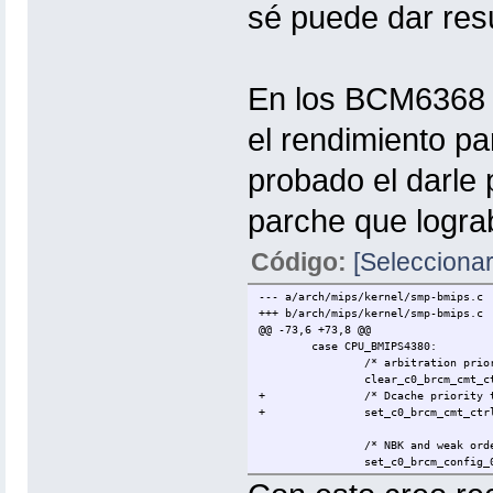
sé puede dar res
En los BCM6368 
el rendimiento pa
probado el darle 
parche que lograb
Código:
[Seleccionar
--- a/arch/mips/kernel/smp-bmips.c
+++ b/arch/mips/kernel/smp-bmips.c
@@ -73,6 +73,8 @@
case CPU_BMIPS4380:
/* arbitration prio
clear_c0_brcm_cmt_c
+
/* Dcache priority 
+
set_c0_brcm_cmt_ctr
/* NBK and weak ord
set_c0_brcm_config_