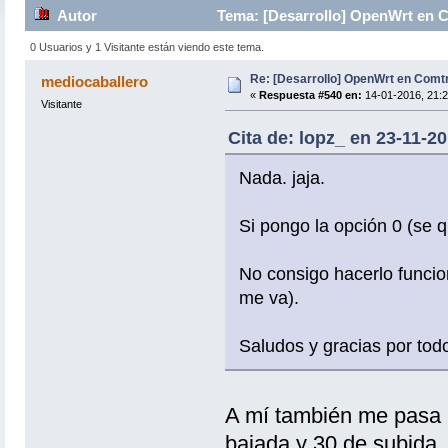
Autor
Tema: [Desarrollo] OpenWrt en 
0 Usuarios y 1 Visitante están viendo este tema.
Re: [Desarrollo] OpenWrt en Com
mediocaballero
«
Respuesta #540 en:
14-01-2016, 21:2
Visitante
Cita de: lopz_ en 23-11-2
Nada. jaja.
Si pongo la opción 0 (se 
No consigo hacerlo funcio
me va).
Saludos y gracias por tod
A mí también me pasa 
bajada y 30 de subida..