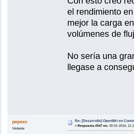
Con esto creo r
el rendimiento en
mejor la carga en
volúmenes de flu
No sería una gra
llegase a consegu
Re: [Desarrollo] OpenWrt en Com
pepexx
«
Respuesta #547 en:
30-01-2016, 21:1
Visitante