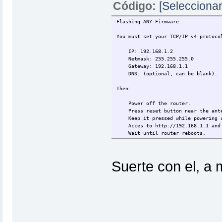
Código:
[Seleccionar
Flashing ANY Firmware
You must set your TCP/IP v4 protoco
IP: 192.168.1.2
Netmask: 255.255.255.0
Gateway: 192.168.1.1
DNS: (optional, can be blank).
Then:
Power off the router.
Press reset button near the ante
Keep it pressed while powering up
Acces to http://192.168.1.1 and 
Wait until router reboots.
Suerte con el, a 