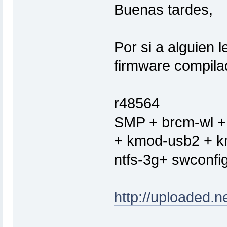
Buenas tardes,
Por si a alguien 
firmware compilad
r48564
SMP + brcm-wl + 
+ kmod-usb2 + k
ntfs-3g+ swconfig
http://uploaded.ne