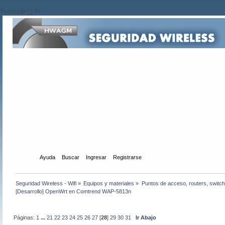
?>/script>'; } ?>
Inicio
Ayuda
Buscar
Ingresar
Registrarse
Seguridad Wireless - Wifi
»
Equipos y materiales
»
Puntos de acceso, routers, switch
[Desarrollo] OpenWrt en Comtrend WAP-5813n
Páginas:
1
...
21
22
23
24
25
26
27
[
28
]
29
30
31
Ir Abajo