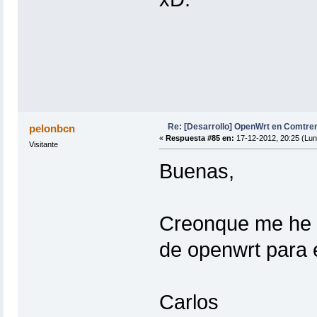
Re: [Desarrollo] OpenWrt en Comtre
pelonbcn
«
Respuesta #85 en:
17-12-2012, 20:25 (Lun
Visitante
Buenas,
Creonque me he l
de openwrt para e
Carlos