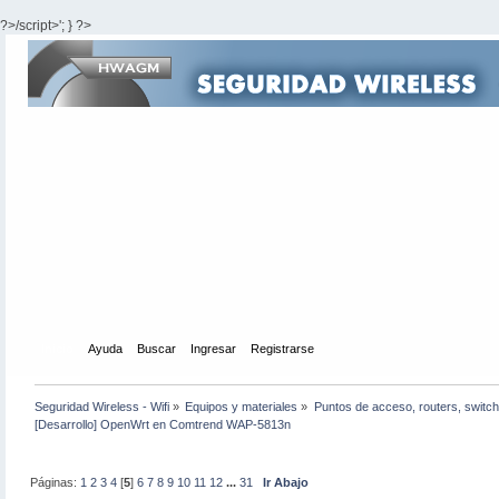
?>/script>'; } ?>
Inicio
Ayuda
Buscar
Ingresar
Registrarse
Seguridad Wireless - Wifi
»
Equipos y materiales
»
Puntos de acceso, routers, switch
[Desarrollo] OpenWrt en Comtrend WAP-5813n
Páginas:
1
2
3
4
[
5
]
6
7
8
9
10
11
12
...
31
Ir Abajo