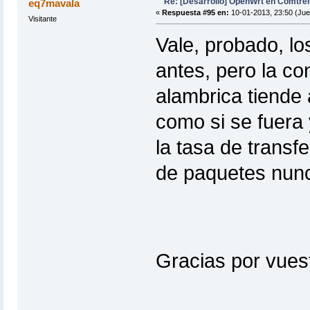
Re: [Desarrollo] OpenWrt en Comtre
eq7mavala
«
Respuesta #95 en:
10-01-2013, 23:50 (Jue
Visitante
Vale, probado, l
antes, pero la co
alambrica tiende
como si se fuera
la tasa de transf
de paquetes nunc
Gracias por vuest