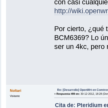
con casi cualquie
http://wiki.open
Por cierto, ¿qué 
BCM6369? Lo úni
ser un 4kc, pero 
Re: [Desarrollo] OpenWrt en Comtre
Noltari
«
Respuesta #89 en:
30-12-2012, 18:28 (Do
Visitante
Cita de: Pteridium 