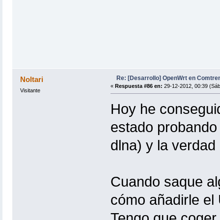
Re: [Desarrollo] OpenWrt en Comtre
Noltari
«
Respuesta #86 en:
29-12-2012, 00:39 (Sáb
Visitante
Hoy he conseguid
estado probando (
dlna) y la verdad
Cuando saque alg
cómo añadirle el
Tengo que coger u