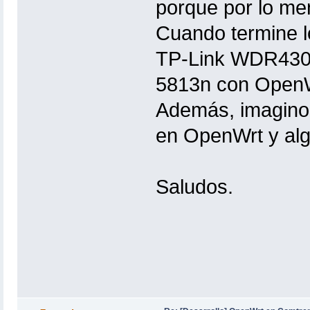
porque por lo m
Cuando termine l
TP-Link WDR4300 
5813n con OpenWr
Además, imagino 
en OpenWrt y al
Saludos.