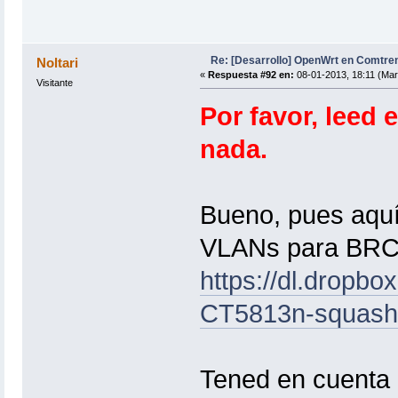
Re: [Desarrollo] OpenWrt en Comtre
Noltari
«
Respuesta #92 en:
08-01-2013, 18:11 (Mar
Visitante
Por favor, leed 
nada.
Bueno, pues aquí 
VLANs para BR
https://dl.dropb
CT5813n-squashf
Tened en cuenta 