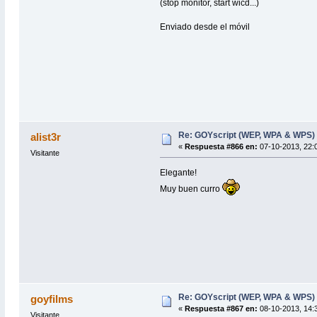
(stop monitor, start wicd...)
Enviado desde el móvil
Re: GOYscript (WEP, WPA & WPS)
alist3r
«
Respuesta #866 en:
07-10-2013, 22:0
Visitante
Elegante!
Muy buen curro
Re: GOYscript (WEP, WPA & WPS)
goyfilms
«
Respuesta #867 en:
08-10-2013, 14:3
Visitante