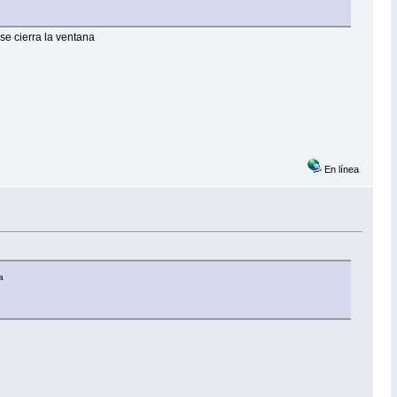
 se cierra la ventana
En línea
a