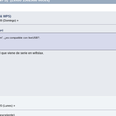
 & WPS)
49 (Domingo) »
go)
", ¿es compatible con liveUSB?.
l que viene de serie en wifislax.
0 (Lunes) »
(excelente).