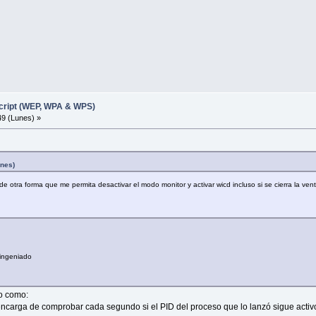
cript (WEP, WPA & WPS)
9 (Lunes) »
unes)
to de otra forma que me permita desactivar el modo monitor y activar wicd incluso si se cierra la ve
 ingeniado
yo como:
e encarga de comprobar cada segundo si el PID del proceso que lo lanzó sigue acti