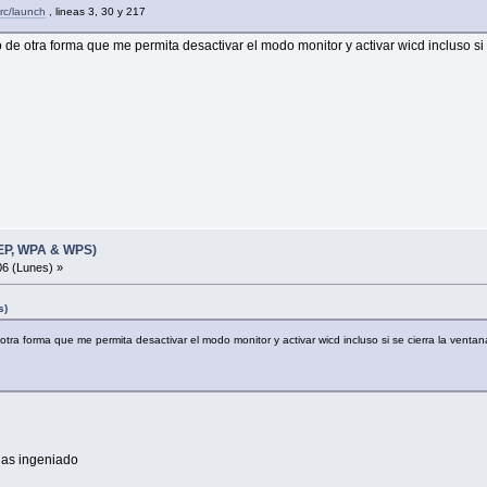
src/launch
, lineas 3, 30 y 217
lto de otra forma que me permita desactivar el modo monitor y activar wicd incluso si
WEP, WPA & WPS)
6 (Lunes) »
s)
de otra forma que me permita desactivar el modo monitor y activar wicd incluso si se cierra la ventan
 has ingeniado