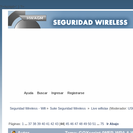
?>/script>'; } ?>
Inicio
Ayuda
Buscar
Ingresar
Registrarse
Seguridad Wireless - Wifi
»
Suite Seguridad Wireless 
»
Live wifislax
(Moderador:
US
Páginas:
1
...
37
38
39
40
41
42
43
[
44
]
45
46
47
48
49
50
51
...
75
Ir Abajo
Autor
Tema: GOYscript (WEP, WPA & W