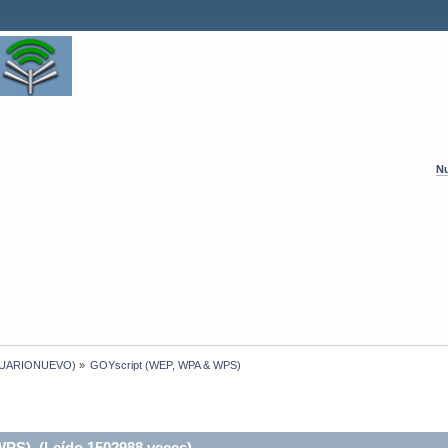
Nu
UARIONUEVO
) »
GOYscript (WEP, WPA & WPS)
PS) (Leído 1502988 veces)