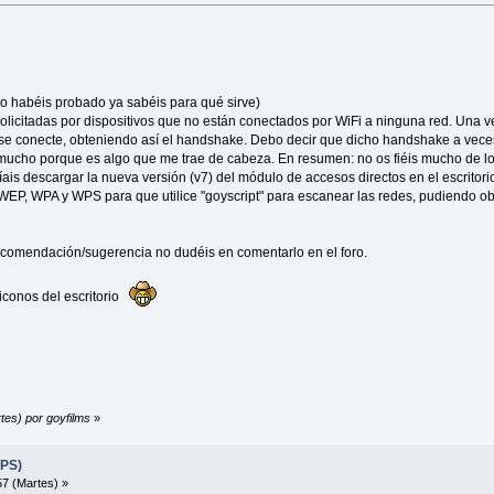
lo habéis probado ya sabéis para qué sirve)
solicitadas por dispositivos que no están conectados por WiFi a ninguna red. Una 
se conecte, obteniendo así el handshake. Debo decir que dicho handshake a veces
mucho porque es algo que me trae de cabeza. En resumen: no os fiéis mucho de lo
íais descargar la nueva versión (v7) del módulo de accesos directos en el escritor
EP, WPA y WPS para que utilice "goyscript" para escanear las redes, pudiendo obte
recomendación/sugerencia no dudéis en comentarlo en el foro.
iconos del escritorio
tes) por goyfilms
»
WPS)
7 (Martes) »