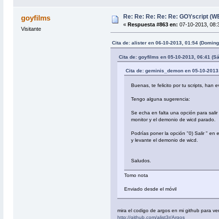
Re: Re: Re: Re: Re: GOYscript (
goyfilms
«
Respuesta #863 en:
07-10-2013, 08:3
Visitante
Cita de: alister en 06-10-2013, 01:54 (Doming
Cita de: goyfilms en 05-10-2013, 06:41 (S
Cita de: geminis_demon en 05-10-2013
Buenas, te felicito por tu scripts, ha
Tengo alguna sugerencia:
Se echa en falta una opción para salir
monitor y el demonio de wicd parado.
Podrías poner la opción "0) Salir " en
y levante el demonio de wicd.
Saludos.
Tomo nota
Enviado desde el móvil
mira el codigo de argos en mi github para ve
http://github.com/alist3r/Argos