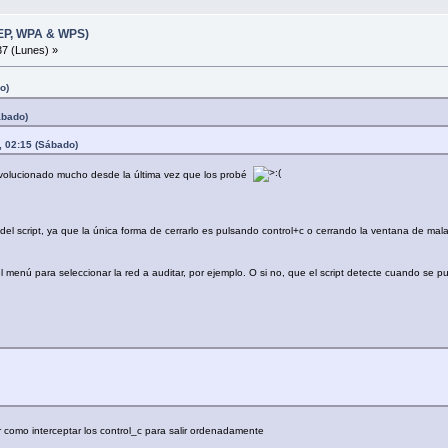
WEP, WPA & WPS)
7 (Lunes) »
o)
ábado)
, 02:15 (Sábado)
n evolucionado mucho desde la última vez que los probé
 del script, ya que la única forma de cerrarlo es pulsando control+c o cerrando la ventana de ma
 el menú para seleccionar la red a auditar, por ejemplo. O si no, que el script detecte cuando se 
r como interceptar los control_c para salir ordenadamente