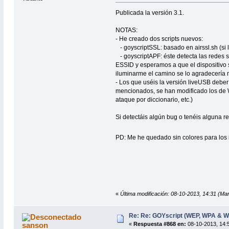
Publicada la versión 3.1.
NOTAS:
- He creado dos scripts nuevos:
- goyscriptSSL: basado en airssl.sh (si 
- goyscriptAPF: éste detecta las redes 
ESSID y esperamos a que el dispositivo 
iluminarme el camino se lo agradecería 
- Los que uséis la versión liveUSB deber
mencionados, se han modificado los de W
ataque por diccionario, etc.)
Si detectáis algún bug o tenéis alguna 
PD: Me he quedado sin colores para los 
«
Última modificación: 08-10-2013, 14:31 (Mar
Re: Re: GOYscript (WEP, WPA & 
sanson
«
Respuesta #868 en:
08-10-2013, 14:5