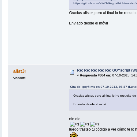
https://github.com/alist3r/Argos/blob/master/
Gracias alister, pero al final lo he resue
Enviado desde el móvil
Re: Re: Re: Re: Re: GOYscript (
alist3r
«
Respuesta #864 en:
07-10-2013, 14:0
Visitante
Cita de: goyfilms en 07-10-2013, 08:37 (Lune
Gracias alister, pero al final lo he resuelto 
Enviado desde el móvil
ole ole!
luego trasteo tu código a ver cómo te lo