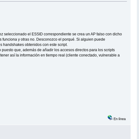
vez seleccionado el ESSID correspondiente se crea un AP falso con dicho
 funciona y otras no. Desconozco el porqué. Si alguien puede
s handshakes obtenidos con este script.
io puesto que, además de añadir los accesos directos para los scripts
ner así la información en tiempo real (cliente conectado, vulnerable a
En línea