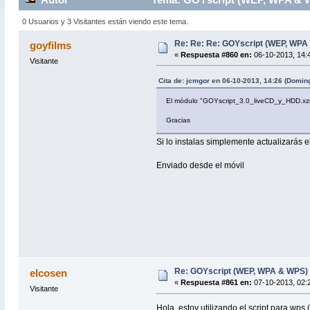
0 Usuarios y 3 Visitantes están viendo este tema.
Re: Re: Re: GOYscript (WEP, WPA
goyfilms
«
Respuesta #860 en:
06-10-2013, 14:
Visitante
Cita de: jcmgor en 06-10-2013, 14:26 (Domin
El módulo "GOYscript_3.0_liveCD_y_HDD.xzm
Gracias
Si lo instalas simplemente actualizarás e
Enviado desde el móvil
Re: GOYscript (WEP, WPA & WPS)
elcosen
«
Respuesta #861 en:
07-10-2013, 02:2
Visitante
Hola, estoy utilizando el script para wps 