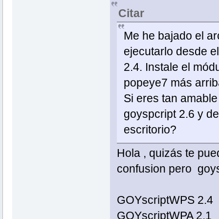
Citar
Me he bajado el ar
ejecutarlo desde el
2.4. Instale el mód
popeye7 más arrib
Si eres tan amabl
goyspcript 2.6 y de
escritorio?
Hola , quizás te pue
confusion pero goysp
GOYscriptWPS 2.4
GOYscriptWPA 2.1