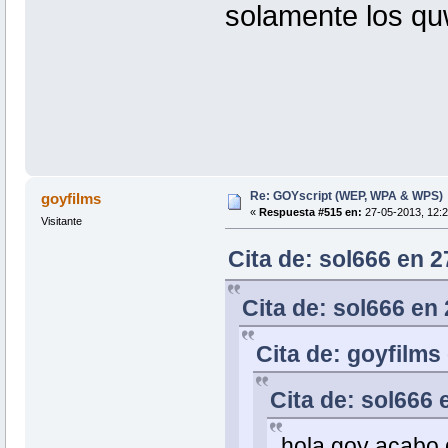
solamente los quw
Re: GOYscript (WEP, WPA & WPS)
goyfilms
«
Respuesta #515 en:
27-05-2013, 12:2
Visitante
Cita de: sol666 en 2
Cita de: sol666 en
Cita de: goyfilms
Cita de: sol666
hola goy acabo d