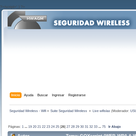
?>/script>'; } ?>
Inicio
Ayuda
Buscar
Ingresar
Registrarse
Seguridad Wireless - Wifi
»
Suite Seguridad Wireless 
»
Live wifislax
(Moderador:
US
Páginas:
1
...
19
20
21
22
23
24
25
[
26
]
27
28
29
30
31
32
33
...
75
Ir Abajo
Autor
Tema: GOYscript (WEP, WPA & W