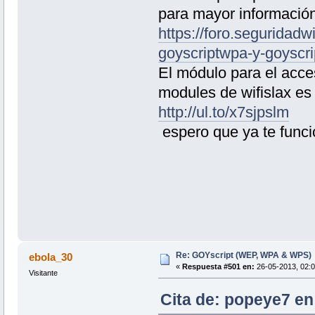
para mayor información
https://foro.seguridadwi
goyscriptwpa-y-goysc
El módulo para el acces
modules de wifislax es 
http://ul.to/x7sjpslm
espero que ya te func
Re: GOYscript (WEP, WPA & WPS)
ebola_30
«
Respuesta #501 en:
26-05-2013, 02:0
Visitante
Cita de: popeye7 en