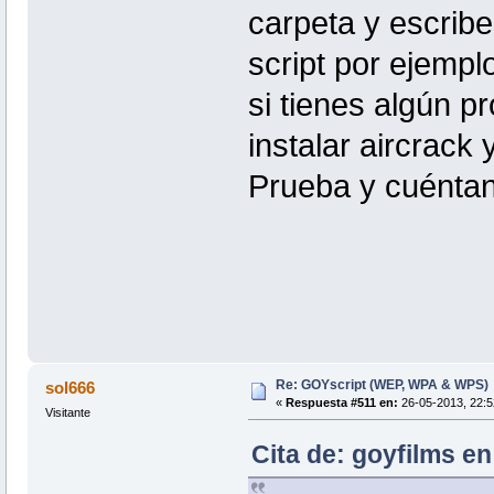
carpeta y escribe
script por ejempl
si tienes algún p
instalar aircrack
Prueba y cuénta
Re: GOYscript (WEP, WPA & WPS)
sol666
«
Respuesta #511 en:
26-05-2013, 22:5
Visitante
Cita de: goyfilms e