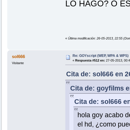
LO HAGO? O E
«
Última modificación: 26-05-2013, 22:55 (Do
Re: GOYscript (WEP, WPA & WPS)
sol666
«
Respuesta #512 en:
27-05-2013, 00:4
Visitante
Cita de: sol666 en 
Cita de: goyfilms 
Cita de: sol666 e
hola goy acabo de 
el hd, ¿como pued