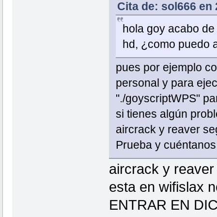
Cita de: sol666 en
hola goy acabo de i
hd, ¿como puedo añ
pues por ejemplo cop
personal y para ejec
"./goyscriptWPS" par
si tienes algún probl
aircrack y reaver se
Prueba y cuéntanos
aircrack y reaver
esta en wifislax
ENTRAR EN DI