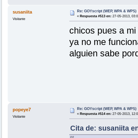
Re: GOYscript (WEP, WPA & WPS)
susaniita
«
Respuesta #513 en:
27-05-2013, 03:0
Visitante
chicos pues a mi 
ya no me funcion
alguien sabe por
Re: GOYscript (WEP, WPA & WPS)
popeye7
«
Respuesta #514 en:
27-05-2013, 12:0
Visitante
Cita de: susaniita e