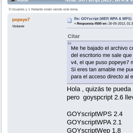
0 Usuarios y 1 Visitante están viendo este tema.
Re: GOYscript (WEP, WPA & WPS)
popeye7
«
Respuesta #500 en:
26-05-2013, 01:3
Visitante
Citar
Me he bajado el archivo co
del escritorio me sale que
v4, el que puso popeye7 m
Si eres tan amable me pue
para el acceso directo al e
Hola , quizás te pueda
pero goyspcript 2.6 lle
GOYscriptWPS 2.4
GOYscriptWPA 2.1
GOYscriptWep 1.8