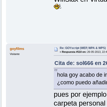
Re: GOYscript (WEP, WPA & WPS)
goyfilms
«
Respuesta #510 en:
26-05-2013, 22:4
Visitante
Cita de: sol666 en 
hola goy acabo de ins
¿como puedo añadir 
pues por ejemplo 
carpeta personal 