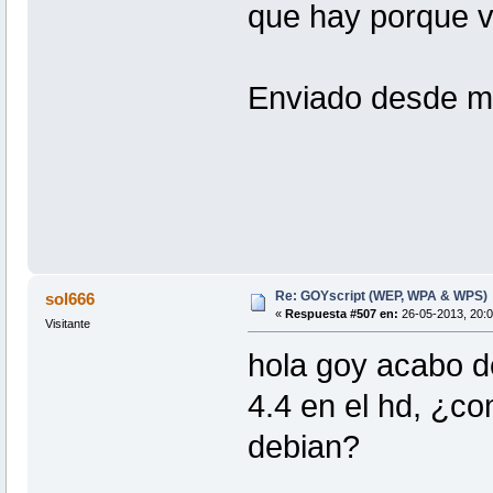
que hay porque v
Enviado desde mi
Re: GOYscript (WEP, WPA & WPS)
sol666
«
Respuesta #507 en:
26-05-2013, 20:0
Visitante
hola goy acabo de
4.4 en el hd, ¿co
debian?