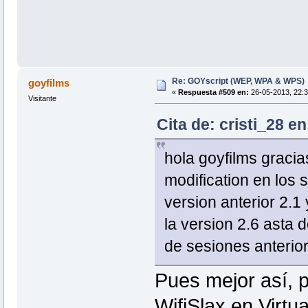
Re: GOYscript (WEP, WPA & WPS)
goyfilms
«
Respuesta #509 en:
26-05-2013, 22:3
Visitante
Cita de: cristi_28 e
hola goyfilms graci
modification en los 
version anterior 2.
la version 2.6 asta
de sesiones anterio
Pues mejor así, p
WifiSlax en Virt