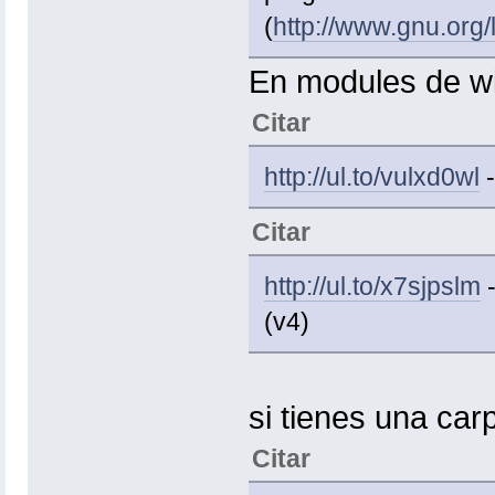
(
http://www.gnu.org/l
En modules de wif
Citar
http://ul.to/vulxd0wl
-
Citar
http://ul.to/x7sjpslm
-
(v4)
si tienes una car
Citar