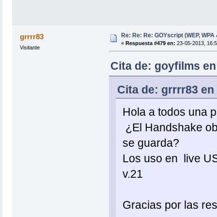
Re: Re: Re: GOYscript (WEP, WPA
grrrr83
«
Respuesta #479 en:
23-05-2013, 16:5
Visitante
Cita de: goyfilms e
Cita de: grrrr83 e
Hola a todos una p
¿El Handshake obt
se guarda?
Los uso en live US
v.21
Gracias por las re