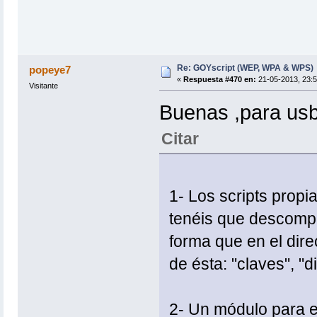
Re: GOYscript (WEP, WPA & WPS)
popeye7
«
Respuesta #470 en:
21-05-2013, 23:5
Visitante
Buenas ,para usb
Citar
1- Los scripts prop
tenéis que descomprim
forma que en el direc
de ésta: "claves", "d
2- Un módulo para e