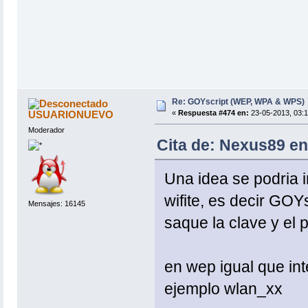
Re: GOYscript (WEP, WPA & WPS)
USUARIONUEVO
«
Respuesta #474 en:
23-05-2013, 03:1
Moderador
Cita de: Nexus89 en
Una idea se podria 
wifite, es decir GO
Mensajes: 16145
saque la clave y el p
en wep igual que in
ejemplo wlan_xx