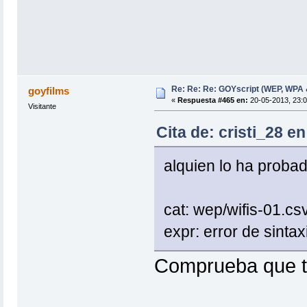
Re: Re: Re: GOYscript (WEP, WPA
goyfilms
«
Respuesta #465 en:
20-05-2013, 23:0
Visitante
Cita de: cristi_28 e
alquien lo ha probad
cat: wep/wifis-01.csv
expr: error de sintax
Comprueba que ti