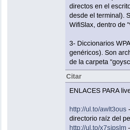
directos en el escrit
desde el terminal). 
WifiSlax, dentro de 
3- Diccionarios WPA
genéricos). Son arch
de la carpeta "goyscr
Citar
ENLACES PARA liv
http://ul.to/awlt3ous
-
directorio raíz del p
http://ul.to/x7sjpslm
-