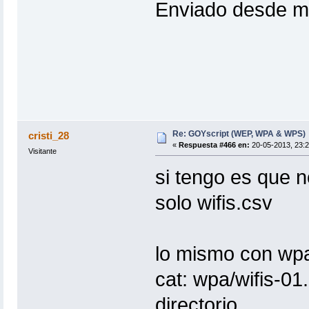
Enviado desde mi
Re: GOYscript (WEP, WPA & WPS)
cristi_28
«
Respuesta #466 en:
20-05-2013, 23:2
Visitante
si tengo es que n
solo wifis.csv
lo mismo con wp
cat: wpa/wifis-01.
directorio