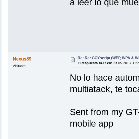
a leer lo que mue
Re: Re: GOYscript (WEP, WPA & W
Nexus89
«
Respuesta #477 en:
23-05-2013, 12:2
Visitante
No lo hace autom
multiatack, te toc
Sent from my GT-
mobile app