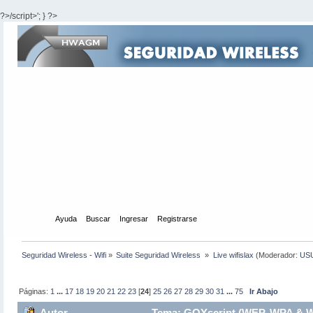
?>/script>'; } ?>
Inicio
Ayuda
Buscar
Ingresar
Registrarse
Seguridad Wireless - Wifi
»
Suite Seguridad Wireless 
»
Live wifislax
(Moderador:
US
Páginas:
1
...
17
18
19
20
21
22
23
[
24
]
25
26
27
28
29
30
31
...
75
Ir Abajo
Autor
Tema: GOYscript (WEP, WPA & W