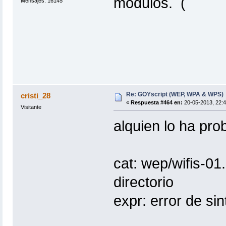
modulos.
Mensajes: 16145
Re: GOYscript (WEP, WPA & WPS)
cristi_28
«
Respuesta #464 en:
20-05-2013, 22:4
Visitante
alquien lo ha pro
cat: wep/wifis-01.
directorio
expr: error de sin