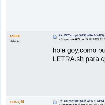
Re: GOYscript (WEP, WPA & WPS)
sol666
«
Respuesta #472 en:
22-05-2013, 21:2
Visitante
hola goy,como pu
LETRA.sh para q
Re: GOYscript (WEP, WPA & WPS)
xexudj89
«
Respuesta #473 en:
23-05-2013, 03:0