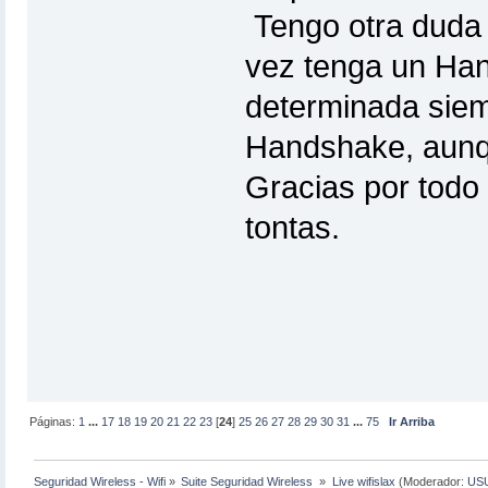
Tengo otra duda 
vez tenga un Ha
determinada sie
Handshake, aun
Gracias por todo
tontas.
Páginas:
1
...
17
18
19
20
21
22
23
[
24
]
25
26
27
28
29
30
31
...
75
Ir Arriba
Seguridad Wireless - Wifi
»
Suite Seguridad Wireless 
»
Live wifislax
(Moderador:
US