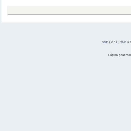
SMF 2.0.19
|
SMF © 
Página generada