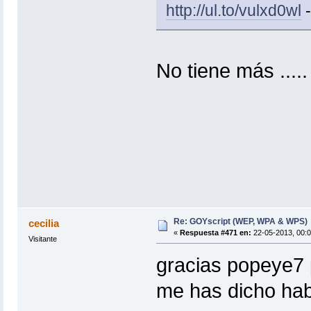
http://ul.to/vulxd0wl
-
No tiene más ..... 
Re: GOYscript (WEP, WPA & WPS)
cecilia
«
Respuesta #471 en:
22-05-2013, 00:0
Visitante
gracias popeye7
me has dicho hab