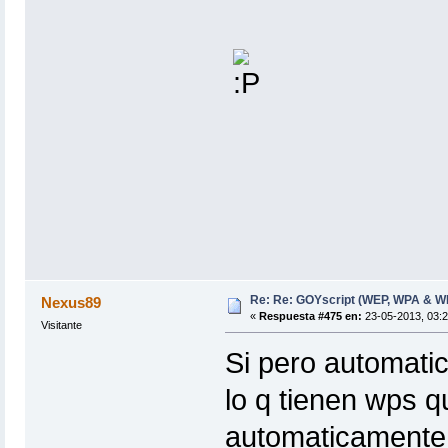
Re: Re: GOYscript (WEP, WPA & W
Nexus89
«
Respuesta #475 en:
23-05-2013, 03:2
Visitante
Si pero automati
lo q tienen wps q
automaticamente