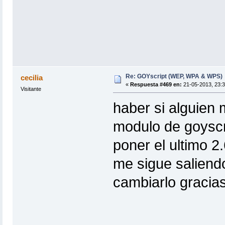
Re: GOYscript (WEP, WPA & WPS)
cecilia
«
Respuesta #469 en:
21-05-2013, 23:3
Visitante
haber si alguien
modulo de goyscri
poner el ultimo 2.
me sigue saliend
cambiarlo gracia