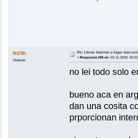
Re: Llevar Internet a lugar inacces
N@5h
«
Respuesta #66 en:
03-11-2009, 00:52
Visitante
no lei todo solo 
bueno aca en arge
dan una cosita co
prporcionan intern