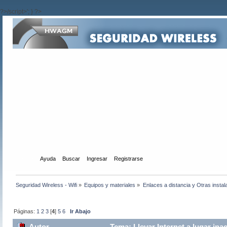
?>/script>'; } ?>
Inicio
Ayuda
Buscar
Ingresar
Registrarse
Seguridad Wireless - Wifi
»
Equipos y materiales
»
Enlaces a distancia y Otras instal
Páginas:
1
2
3
[
4
]
5
6
Ir Abajo
Autor
Tema: Llevar Internet a lugar ina