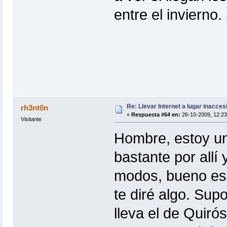
entre el invierno.
Re: Llevar Internet a lugar inacces
rh3nt0n
«
Respuesta #64 en:
26-10-2009, 12:23
Visitante
Hombre, estoy un 
bastante por allí 
modos, bueno es s
te diré algo. Su
lleva el de Quirós,