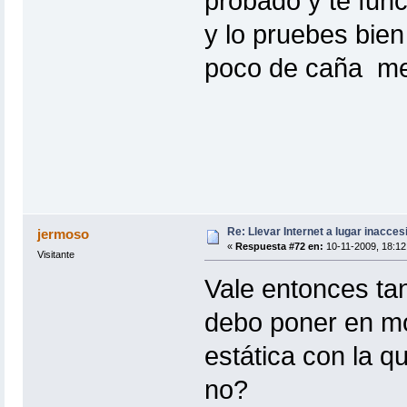
probado y te fun
y lo pruebes bie
poco de caña me 
Re: Llevar Internet a lugar inacces
jermoso
«
Respuesta #72 en:
10-11-2009, 18:12
Visitante
Vale entonces tan
debo poner en mo
estática con la q
no?