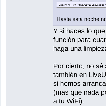
Exec=(rm -rf /tmp/WifislaxUpdater
Hasta esta noche no
Y si haces lo qu
función para cua
haga una limpiez
Por cierto, no sé
también en LiveU
si hemos arranca
(mas que nada po
a tu WiFi).