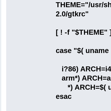
THEME="/usr/sh
2.0/gtkrc"
[ ! -f "$THEME"
case "$( uname 
i?86) ARCH=i48
arm*) ARCH=ar
*) ARCH=$( un
esac