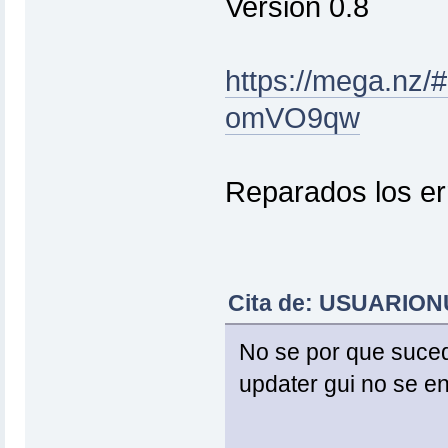
Versión 0.8
https://mega.n
omVO9qw
Reparados los er
Cita de: USUARIONU
No se por que sucede
updater gui no se en