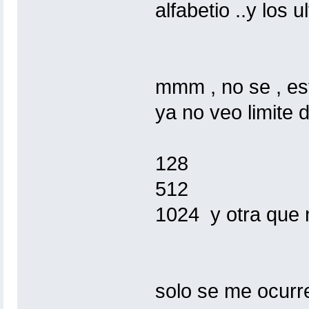
alfabetio ..y los 
mmm , no se , est
ya no veo limite 
128
512
1024 y otra que n
solo se me ocurr