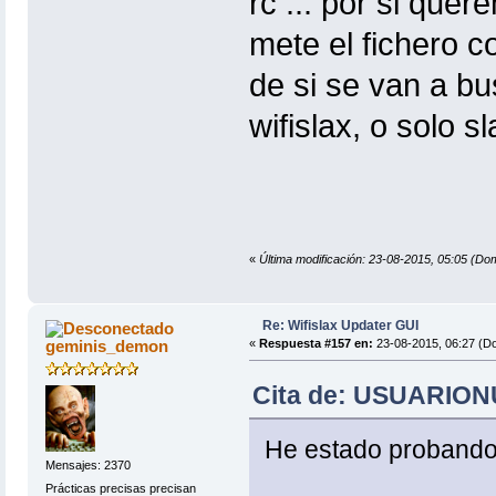
rc ... por si quer
mete el fichero c
de si se van a bu
wifislax, o solo sl
«
Última modificación: 23-08-2015, 05:05 
Re: Wifislax Updater GUI
geminis_demon
«
Respuesta #157 en:
23-08-2015, 06:27 (D
Cita de: USUARIONU
He estado probando e
Mensajes: 2370
Prácticas precisas precisan