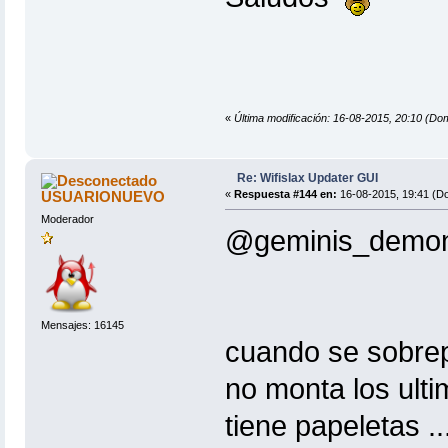
«
Última modificación: 16-08-2015, 20:10 (Do
Re: Wifislax Updater GUI
USUARIONUEVO
«
Respuesta #144 en:
16-08-2015, 19:41 (D
Moderador
@geminis_demo
Mensajes: 16145
cuando se sobrep
no monta los ulti
tiene papeletas 