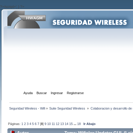
?>/script>'; } ?>
Inicio
Ayuda
Buscar
Ingresar
Registrarse
Seguridad Wireless - Wifi
»
Suite Seguridad Wireless 
»
Colaboracion y desarrollo de 
Páginas:
1
2
3
4
5
6
7
[
8
]
9
10
11
12
13
14
15
...
18
Ir Abajo
Autor
Tema: Wifislax Updater GUI (Leí