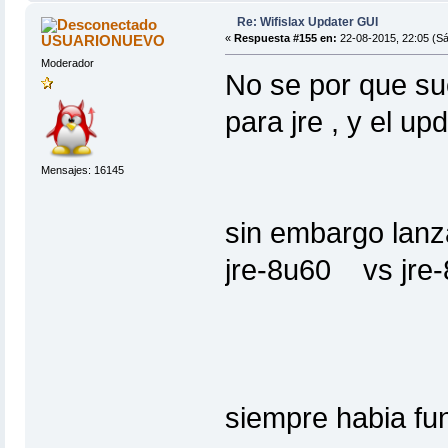
Re: Wifislax Updater GUI
USUARIONUEVO
«
Respuesta #155 en:
22-08-2015, 22:05 (S
Moderador
No se por que su
para jre , y el up
Mensajes: 16145
sin embargo lanza
jre-8u60 vs jre-
siempre habia fun