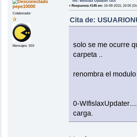
Re: Wifislax Updater GUI
pepe10000
«
Respuesta #145 en:
16-08-2015, 20:05 (D
Colaborador
Cita de: USUARIONU
solo se me ocurre q
Mensajes: 833
carpeta ..
renombra el modulo d
0-WIfislaxUpdater...
carga.