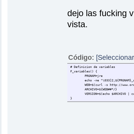
dejo las fucking v
vista.
Código:
[Seleccionar
# Definicion de variables
F_variables() {
PRGNAM=jre
echo -ne "\033]2;${PRGNAM}_
WEB=$(curl -s http://www.or
ARCHIVO=${WEB##*/}
VERSION=$(echo $ARCHIVO | c
}