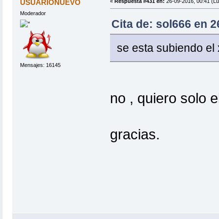
USUARIONUEVO
«
Respuesta #431 en:
26-09-2016, 00:41 (Lu
Moderador
Cita de: sol666 en 2
se esta subiendo el 
Mensajes: 16145
no , quiero solo 
gracias.