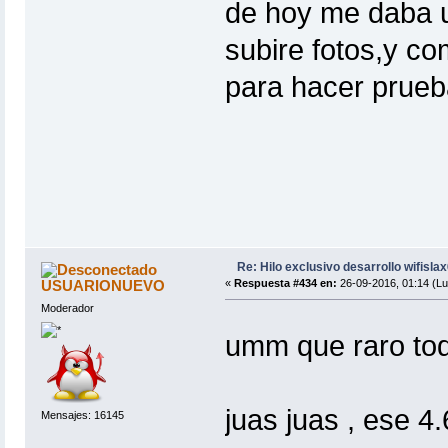
de hoy me daba u
subire fotos,y c
para hacer prueba
Re: Hilo exclusivo desarrollo wifisla
USUARIONUEVO
«
Respuesta #434 en:
26-09-2016, 01:14 (Lu
Moderador
umm que raro tod
juas juas , ese 4.6
Mensajes: 16145