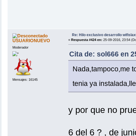
Re: Hilo exclusivo desarrollo wifisla
USUARIONUEVO
«
Respuesta #424 en:
25-09-2016, 23:54 (D
Moderador
Cita de: sol666 en 
Nada,tampoco,me toca
Mensajes: 16145
tenia ya instalada,ll
y por que no pru
6 del 6 ? , de jun