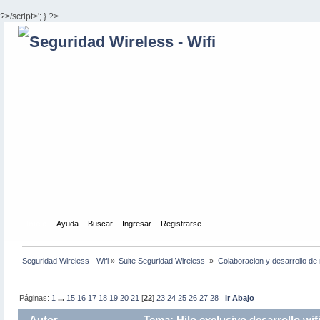
?>/script>'; } ?>
Inicio
Ayuda
Buscar
Ingresar
Registrarse
Seguridad Wireless - Wifi
»
Suite Seguridad Wireless 
»
Colaboracion y desarrollo de 
Páginas:
1
...
15
16
17
18
19
20
21
[
22
]
23
24
25
26
27
28
Ir Abajo
Autor
Tema: Hilo exclusivo desarrollo wif