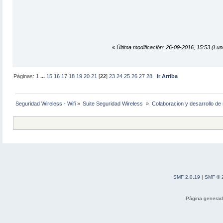
«
Última modificación: 26-09-2016, 15:53 (Lun
Páginas:
1
...
15
16
17
18
19
20
21
[
22
]
23
24
25
26
27
28
Ir Arriba
Seguridad Wireless - Wifi
»
Suite Seguridad Wireless 
»
Colaboracion y desarrollo de 
SMF 2.0.19
|
SMF © 
Página generad