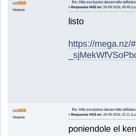
Re: Hilo exclusivo desarrollo wifisla
sol666
«
Respuesta #432 en:
26-09-2016, 00:49 (Lu
Visitante
listo
https://mega.nz/
_sjMekWfVSoPb
Re: Hilo exclusivo desarrollo wifisla
sol666
«
Respuesta #433 en:
26-09-2016, 01:11 (Lu
Visitante
poniendole el kern