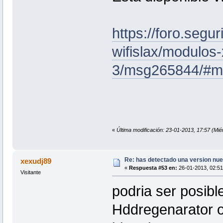
https://foro.segur
wifislax/modulos-
3/msg265844/#m
«
Última modificación: 23-01-2013, 17:57 (Mié
Re: has detectado una version nuev
xexudj89
«
Respuesta #53 en:
26-01-2013, 02:51
Visitante
podria ser posibl
Hddregenarator o