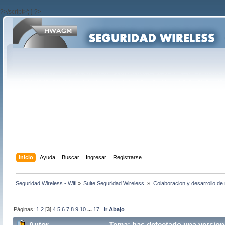
?>/script>'; } ?>
Inicio
Ayuda
Buscar
Ingresar
Registrarse
Seguridad Wireless - Wifi
»
Suite Seguridad Wireless 
»
Colaboracion y desarrollo de 
Páginas:
1
2
[
3
]
4
5
6
7
8
9
10
...
17
Ir Abajo
Autor
Tema: has detectado una version 