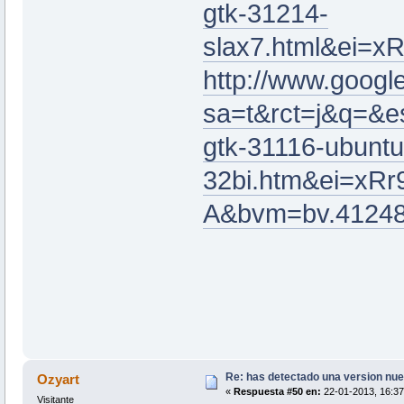
gtk-31214-
slax7.html&ei
http://www.google
sa=t&rct=j&q=&
gtk-31116-ubuntu
32bi.htm&ei=x
A&bvm=bv.41248
Re: has detectado una version nuev
Ozyart
«
Respuesta #50 en:
22-01-2013, 16:37
Visitante