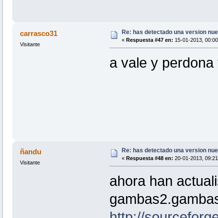
Re: has detectado una version nuev
carrasco31
«
Respuesta #47 en:
15-01-2013, 00:00
Visitante
a vale y perdona 
Re: has detectado una version nuev
ñandu
«
Respuesta #48 en:
20-01-2013, 09:21
Visitante
ahora han actual
gambas2.gamba
http://sourceforg