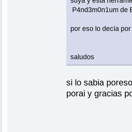
suya y esta herrami
P4nd3m0n1um de E
por eso lo decía por
saludos
si lo sabia pores
porai y gracias p