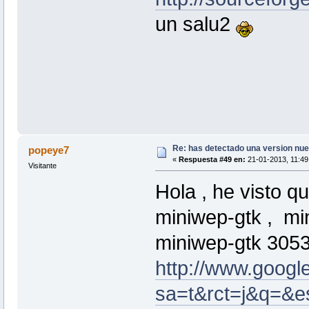
un salu2
Re: has detectado una version nuev
popeye7
«
Respuesta #49 en:
21-01-2013, 11:49
Visitante
Hola , he visto q
miniwep-gtk , min
miniwep-gtk 3053
http://www.google
sa=t&rct=j&q=&