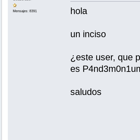
hola
Mensajes: 8391
un inciso
¿este user, que p
es P4nd3m0n1u
saludos