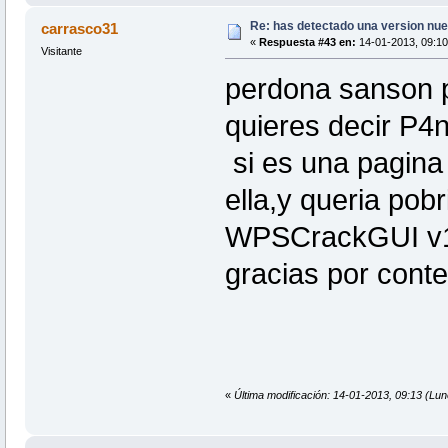
Re: has detectado una version nuev
carrasco31
«
Respuesta #43 en:
14-01-2013, 09:10
Visitante
perdona sanson p
quieres decir P
si es una pagina 
ella,y queria pob
WPSCrackGUI v1.2
gracias por cont
«
Última modificación: 14-01-2013, 09:13 (Lu