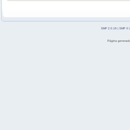
SMF 2.0.19
|
SMF © 
Página generada