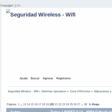
?>/script>'; } ?>
Inicio
Ayuda
Buscar
Ingresar
Registrarse
Seguridad Wireless - Wifi
»
Sistemas operativos
»
Zona GNU/Linux
»
Aplicaciones y 
Páginas:
1
...
13
14
15
16
17
18
19
[
20
]
21
22
23
24
25
26
27
...
38
Ir Abajo
Autor
Tema: LINSET 0.14 - WPA/2 Hack si