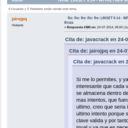
0 Usuarios y 5 Visitantes están viendo este tema.
Re: Re: Re: Re: Re: LINSET 0.14 - W
jairojpq
Bruta
Visitante
«
Respuesta #380 en:
24-07-2014, 09:04 (Ju
Cita de: javacrack en 24-
Cita de: jairojpq en 24-
Cita de: javacrack en 
Si me lo permites, y y
interesante que cada v
se almacena dentro del
mas intentos, que fue
ultimo, creo que seria
ultimo intento porque 
clave valida y por tant
Igual y ya que es neces