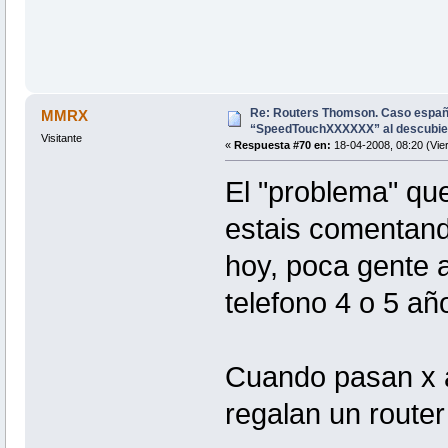
Re: Routers Thomson. Caso espa
MMRX
“SpeedTouchXXXXXX” al descubie
Visitante
«
Respuesta #70 en:
18-04-2008, 08:20 (Vie
El "problema" que
estais comentand
hoy, poca gente 
telefono 4 o 5 añ
Cuando pasan x a
regalan un router