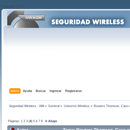
?>/script>'; } ?>
Inicio
Ayuda
Buscar
Ingresar
Registrarse
Seguridad Wireless - Wifi
»
General
»
Universo Wireless
»
Routers Thomson. Caso 
Páginas:
1
2
3
[
4
]
5
6
7
8
Ir Abajo
Autor
Tema: Routers Thomson. Caso e