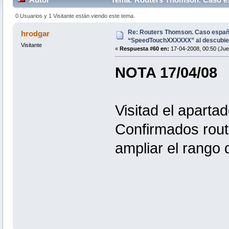
204711 veces)
0 Usuarios y 1 Visitante están viendo este tema.
Re: Routers Thomson. Caso espa
hrodgar
“SpeedTouchXXXXXX” al descubie
Visitante
«
Respuesta #60 en:
17-04-2008, 00:50 (Jue
NOTA 17/04/08
Visitad el aparta
Confirmados rout
ampliar el rango 