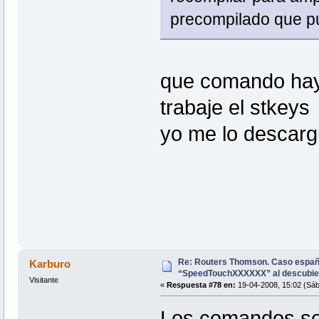
precompilado que pu
que comando hay
trabaje el stkeys
yo me lo descarg
Re: Routers Thomson. Caso espa
Karburo
“SpeedTouchXXXXXX” al descubie
Visitante
«
Respuesta #78 en:
19-04-2008, 15:02 (Sáb
Los comandos so