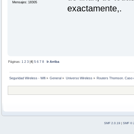
Mensajes: 18305
exactamente,.
Páginas:
1
2
3
[
4
]
5
6
7
8
Ir Arriba
Seguridad Wireless - Wifi
»
General
»
Universo Wireless
»
Routers Thomson. Caso 
SMF 2.0.19
|
SMF © 