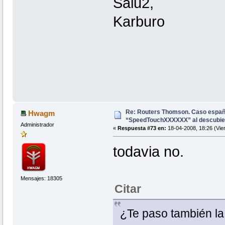
Salu2,
Karburo
Re: Routers Thomson. Caso espa
Hwagm
“SpeedTouchXXXXXX” al descubie
Administrador
«
Respuesta #73 en:
18-04-2008, 18:26 (Vie
todavia no.
Mensajes: 18305
Citar
¿Te paso también l