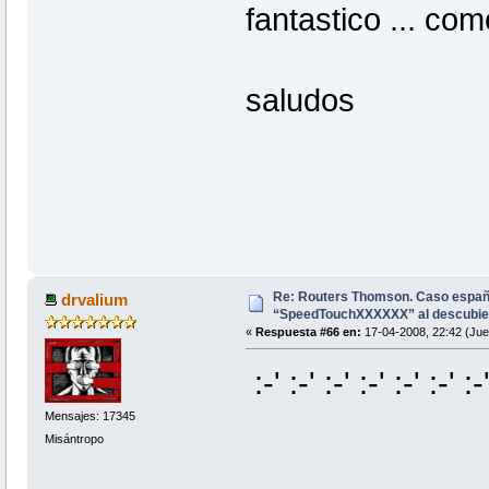
fantastico ... co
saludos
Re: Routers Thomson. Caso espa
drvalium
“SpeedTouchXXXXXX” al descubie
«
Respuesta #66 en:
17-04-2008, 22:42 (Jue
:-' :-' :-' :-' :-' :-' :-'
Mensajes: 17345
Misántropo