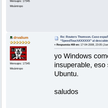
Mensajes: 17345
Misántropo
Re: Routers Thomson. Caso espa
drvalium
“SpeedTouchXXXXXX” al descubie
«
Respuesta #69 en:
17-04-2008, 23:05 (Jue
yo Windows como 
insuperable, eso 
Mensajes: 17345
Misántropo
Ubuntu.
saludos