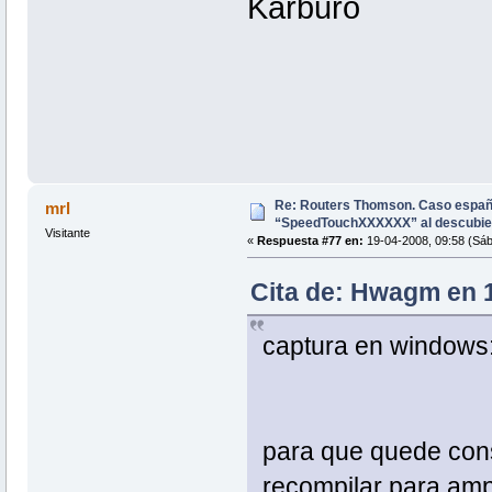
Karburo
Re: Routers Thomson. Caso espa
mrl
“SpeedTouchXXXXXX” al descubie
Visitante
«
Respuesta #77 en:
19-04-2008, 09:58 (Sáb
Cita de: Hwagm en 1
captura en windows
para que quede cons
recompilar para amp