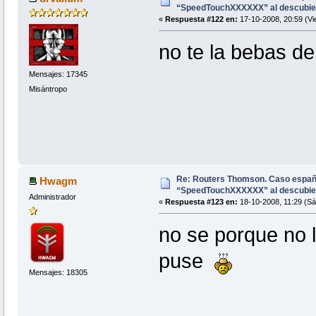
“SpeedTouchXXXXXX” al descubie
«
Respuesta #122 en:
17-10-2008, 20:59 (Vi
no te la bebas d
Mensajes: 17345
Misántropo
Re: Routers Thomson. Caso espa
Hwagm
“SpeedTouchXXXXXX” al descubie
Administrador
«
Respuesta #123 en:
18-10-2008, 11:29 (Sá
no se porque no l
puse
Mensajes: 18305