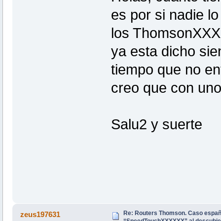
es por si nadie l
los ThomsonXXXXX
ya esta dicho sien
tiempo que no en
creo que con uno 
Salu2 y suerte
Re: Routers Thomson. Caso espa
zeus197631
“SpeedTouchXXXXXX” al descubie