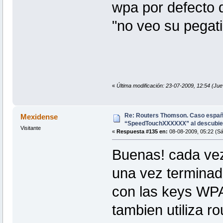
wpa por defecto 
"no veo su pegati
«
Última modificación: 23-07-2009, 12:54 (Ju
Re: Routers Thomson. Caso espa
Mexidense
“SpeedTouchXXXXXX” al descubie
Visitante
«
Respuesta #135 en:
08-08-2009, 05:22 (S
Buenas! cada ve
una vez terminad
con las keys WPA
tambien utiliza 