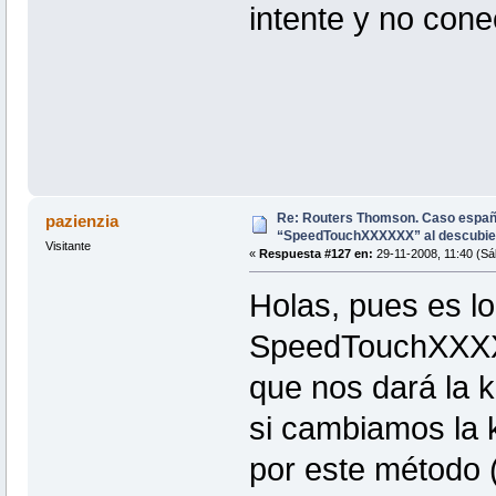
intente y no conec
Re: Routers Thomson. Caso espa
pazienzia
“SpeedTouchXXXXXX” al descubie
Visitante
«
Respuesta #127 en:
29-11-2008, 11:40 (Sá
Holas, pues es l
SpeedTouchXXXXX
que nos dará la ke
si cambiamos la k
por este método 