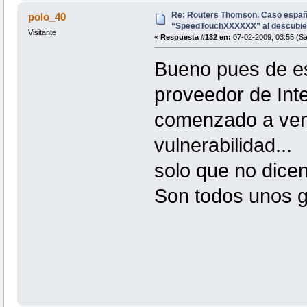
Re: Routers Thomson. Caso espa
polo_40
“SpeedTouchXXXXXX” al descubie
Visitante
«
Respuesta #132 en:
07-02-2009, 03:55 (S
Bueno pues de es
proveedor de Int
comenzado a ven
vulnerabilidad...
solo que no dic
Son todos unos g