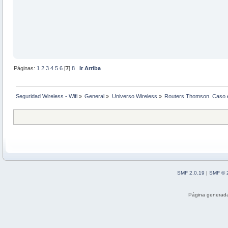
Páginas:
1
2
3
4
5
6
[
7
]
8
Ir Arriba
Seguridad Wireless - Wifi
»
General
»
Universo Wireless
»
Routers Thomson. Caso 
SMF 2.0.19
|
SMF © 
Página generada