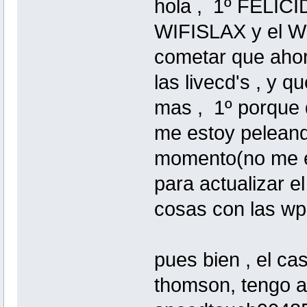
hola , 1º FELI
WIFISLAX y el W
cometar que aho
las livecd's , y 
mas , 1º porque qu
me estoy peleand
momento(no me en
para actualizar e
cosas con las wpa
pues bien , el ca
thomson, tengo aq