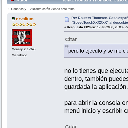
204917 veces)
0 Usuarios y 1 Visitante están viendo este tema.
Re: Routers Thomson. Caso espa
drvalium
“SpeedTouchXXXXXX” al descubie
«
Respuesta #120 en:
17-10-2008, 20:03 (Vi
Citar
Mensajes: 17345
pero lo ejecuto y se me c
Misántropo
no lo tienes que ejecuta
dentro, también puedes
guardada la aplicación.
para abrir la consola e
menú inicio y escribir 
Citar