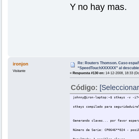
Y no hay mas.
Re: Routers Thomson. Caso espa
ironjon
“SpeedTouchXXXXXX” al descubie
Visitante
«
Respuesta #130 en:
14-12-2008, 18:33 (D
Código:
[Seleccionar
johnny@iron-laptop:~$ stkeys -v -i7
stkeys compilado para seguridadwire
Generando claves... por favor esper
Número de Serie: CP0646**024 - posi