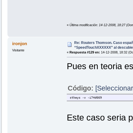
«
Última modificación: 14-12-2008, 18:27 (Dom
Re: Routers Thomson. Caso espa
ironjon
“SpeedTouchXXXXXX” al descubie
Visitante
«
Respuesta #129 en:
14-12-2008, 18:32 (D
Pues en teoria es 
Código:
[Seleccionar
stkeys -v -i74d669
Este caso seria