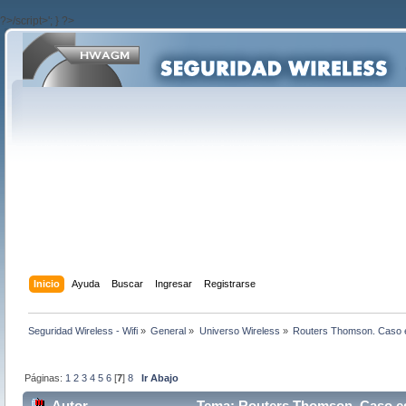
?>/script>'; } ?>
Inicio
Ayuda
Buscar
Ingresar
Registrarse
Seguridad Wireless - Wifi
»
General
»
Universo Wireless
»
Routers Thomson. Caso 
Páginas:
1
2
3
4
5
6
[
7
]
8
Ir Abajo
Autor
Tema: Routers Thomson. Caso e