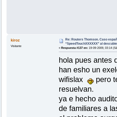
Re: Routers Thomson. Caso espa
kiroz
“SpeedTouchXXXXXX” al descubie
Visitante
«
Respuesta #137 en:
19-09-2009, 03:14 (S
hola pues antes 
han esho un exele
wifislax
pero t
resuelvan.
ya e hecho audito
de familiares a l