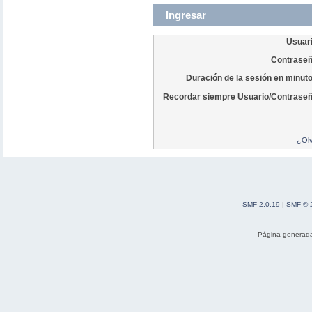
Ingresar
Usuari
Contraseñ
Duración de la sesión en minut
Recordar siempre Usuario/Contraseñ
¿Olv
SMF 2.0.19
|
SMF © 
Página generada