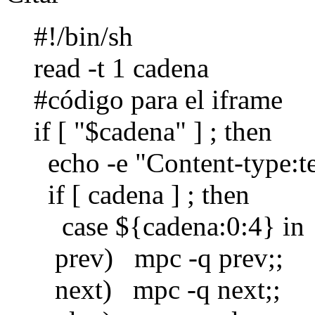
#!/bin/sh
read -t 1 cadena
#código para el iframe
if [ "$cadena" ] ; then
echo -e "Content-type:te
if [ cadena ] ; then
case ${cadena:0:4} in
prev) mpc -q prev;;
next) mpc -q next;;