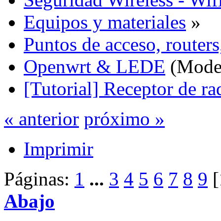
Equipos y materiales
»
Puntos de acceso, routers
Openwrt & LEDE
(Mode
[Tutorial] Receptor de r
« anterior
próximo »
Imprimir
Páginas:
1
...
3
4
5
6
7
8
9
[
Abajo