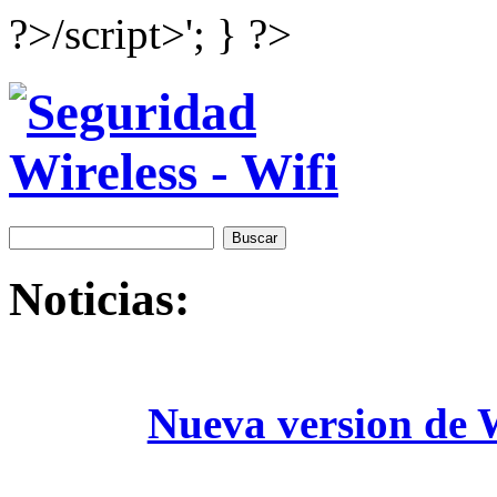
?>/script>'; } ?>
Noticias:
Nueva version de W