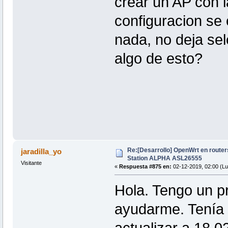
crear un AP con l
configuracion se
nada, no deja sel
algo de esto?
Re:[Desarrollo] OpenWrt en router
jaradilla_yo
Station ALPHA ASL26555
Visitante
«
Respuesta #875 en:
02-12-2019, 02:00 (Lu
Hola. Tengo un p
ayudarme. Tenía 