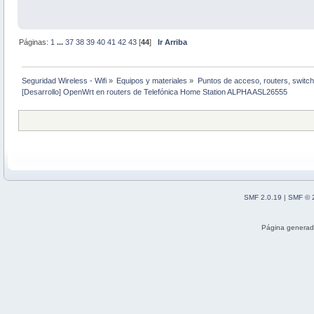
Páginas:
1
...
37
38
39
40
41
42
43
[
44
]
Ir Arriba
Seguridad Wireless - Wifi
»
Equipos y materiales
»
Puntos de acceso, routers, switch
[Desarrollo] OpenWrt en routers de Telefónica Home Station ALPHA ASL26555
SMF 2.0.19
|
SMF © 
Página generad