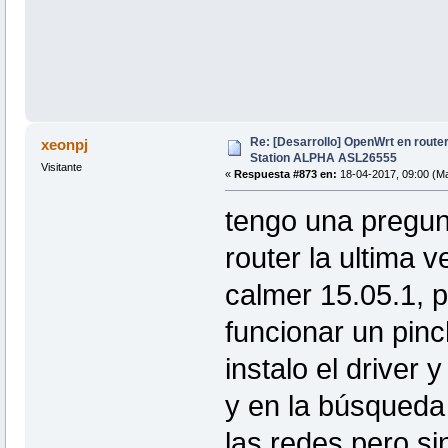
Re: [Desarrollo] OpenWrt en route
xeonpj
Station ALPHA ASL26555
Visitante
«
Respuesta #873 en:
18-04-2017, 09:00 (Ma
tengo una pregun
router la ultima 
calmer 15.05.1, 
funcionar un pin
instalo el driver 
y en la búsqueda
las redes pero si