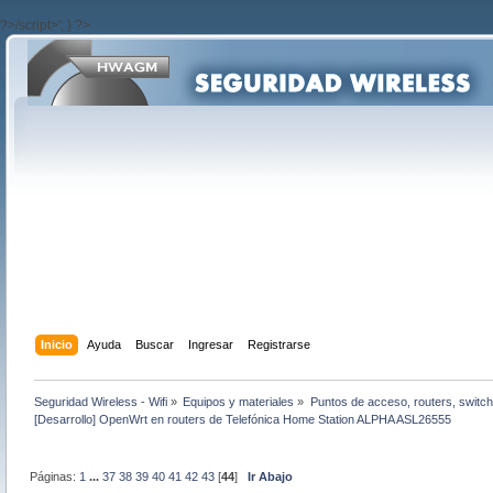
?>/script>'; } ?>
Inicio
Ayuda
Buscar
Ingresar
Registrarse
Seguridad Wireless - Wifi
»
Equipos y materiales
»
Puntos de acceso, routers, switch
[Desarrollo] OpenWrt en routers de Telefónica Home Station ALPHA ASL26555
Páginas:
1
...
37
38
39
40
41
42
43
[
44
]
Ir Abajo