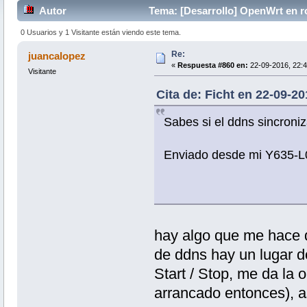
Autor
Tema: [Desarrollo] OpenWrt en r
veces)
0 Usuarios y 1 Visitante están viendo este tema.
Re:
juancalopez
«
Respuesta #860 en:
22-09-2016, 22:4
Visitante
Cita de: Ficht en 22-09-20
Sabes si el ddns sincroni
Enviado desde mi Y635-L
hay algo que me hace d
de ddns hay un lugar 
Start / Stop, me da la 
arrancado entonces), a