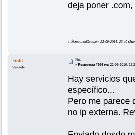
deja poner .com, 
«
Última modificación: 22-09-2016, 23:40 (Ju
Re:
Ficht
«
Respuesta #864 en:
22-09-2016, 23:2
Visitante
Hay servicios qu
específico...
Pero me parece q
no ip externa. Re
Enviado desde m