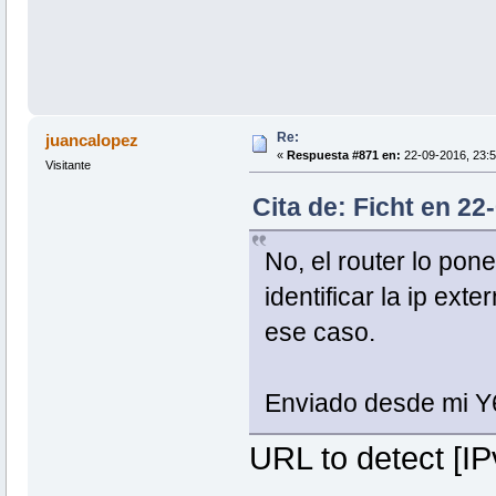
Re:
juancalopez
«
Respuesta #871 en:
22-09-2016, 23:5
Visitante
Cita de: Ficht en 22
No, el router lo pon
identificar la ip ext
ese caso.
Enviado desde mi Y
URL to detect [I