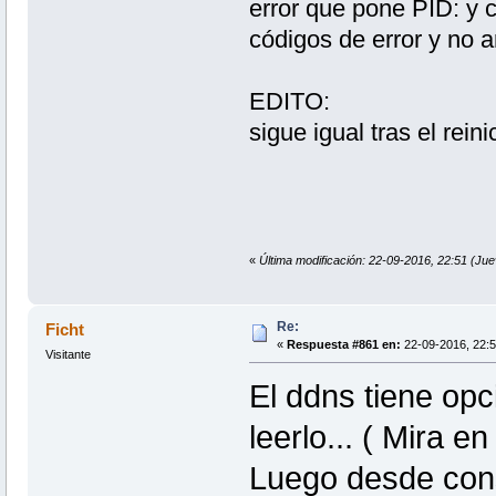
error que pone PID: y 
códigos de error y no 
EDITO:
sigue igual tras el reini
«
Última modificación: 22-09-2016, 22:51 (Ju
Re:
Ficht
«
Respuesta #861 en:
22-09-2016, 22:5
Visitante
El ddns tiene opc
leerlo... ( Mira e
Luego desde cons