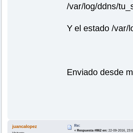
/var/log/ddns/tu_s
Y el estado /var
Enviado desde m
Re:
juancalopez
«
Respuesta #862 en:
22-09-2016, 23:0