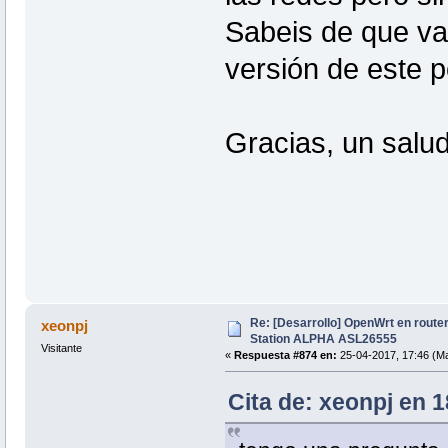
Sabeis de que va
versión de este 
Gracias, un salu
Re: [Desarrollo] OpenWrt en route
xeonpj
Station ALPHA ASL26555
Visitante
«
Respuesta #874 en:
25-04-2017, 17:46 (Ma
Cita de: xeonpj en 1