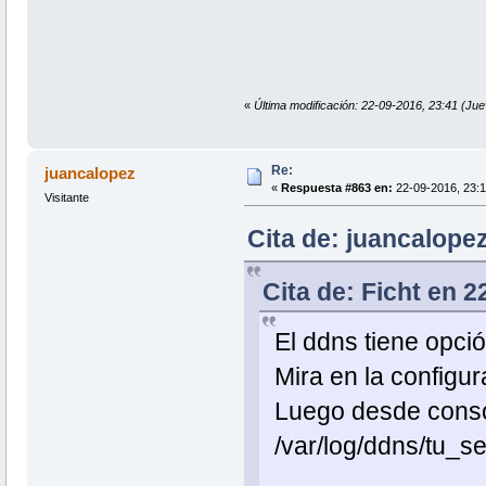
«
Última modificación: 22-09-2016, 23:41 (Ju
Re:
juancalopez
«
Respuesta #863 en:
22-09-2016, 23:1
Visitante
Cita de: juancalope
Cita de: Ficht en 2
El ddns tiene opció
Mira en la configur
Luego desde consol
/var/log/ddns/tu_se