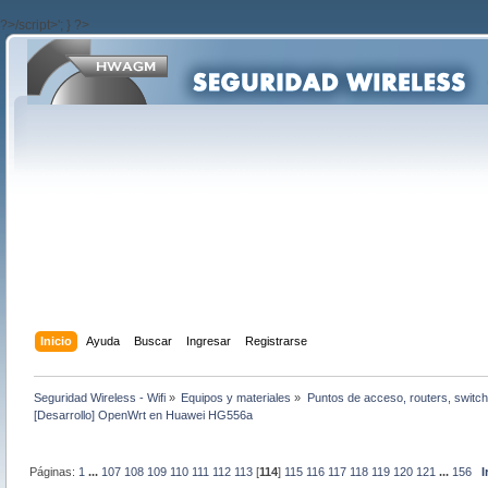
?>/script>'; } ?>
Inicio
Ayuda
Buscar
Ingresar
Registrarse
Seguridad Wireless - Wifi
»
Equipos y materiales
»
Puntos de acceso, routers, switch
[Desarrollo] OpenWrt en Huawei HG556a
Páginas:
1
...
107
108
109
110
111
112
113
[
114
]
115
116
117
118
119
120
121
...
156
I