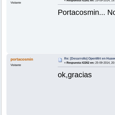
«
Respuesta #2261 en:
25-09-2014, 19:
Visitante
Portacosmin... N
Re: [Desarrollo] OpenWrt en Hua
portacosmin
«
Respuesta #2262 en:
25-09-2014, 20:
Visitante
ok,gracias