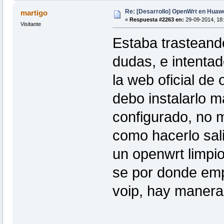
Re: [Desarrollo] OpenWrt en Hua
martigo
«
Respuesta #2263 en:
29-09-2014, 18:
Visitante
Estaba trasteando
dudas, e intentad
la web oficial de
debo instalarlo 
configurado, no m
como hacerlo sali
un openwrt limpio
se por donde empe
voip, hay manera