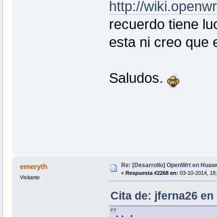
http://wiki.openw
recuerdo tiene lu
esta ni creo que
Saludos.
Re: [Desarrollo] OpenWrt en Hua
emeryth
«
Respuesta #2268 en:
03-10-2014, 18:
Visitante
Cita de: jferna26 en