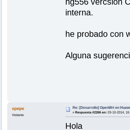
hg556 vercsion C 
interna.
he probado con wi
Alguna sugerenci
Re: [Desarrollo] OpenWrt en Hua
xpepe
«
Respuesta #2266 en:
03-10-2014, 16:
Visitante
Hola