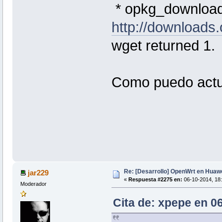
* opkg_download:
http://downloads
wget returned 1.
Como puedo actu
Re: [Desarrollo] OpenWrt en Hua
jar229
«
Respuesta #2275 en:
06-10-2014, 18:
Moderador
Cita de: xpepe en 0