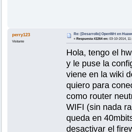
Re: [Desarrollo] OpenWrt en Hua
perry123
«
Respuesta #2264 en:
03-10-2014, 11:
Visitante
Hola, tengo el hw
y le puse la conf
viene en la wiki 
quiero para cone
como router neutr
WIFI (sin nada ra
queda en 40mbits 
desactivar el fir