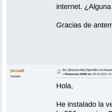
internet. ¿Algun
Gracias de ante
Re: [Desarrollo] OpenWrt en Hua
jferna26
«
Respuesta #2265 en:
03-10-2014, 12:
Visitante
Hola,
He instalado la v