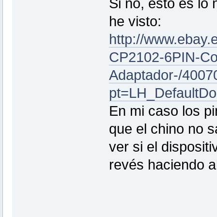
Si no, esto es l
he visto:
http://www.ebay
CP2102-6PIN-Con
Adaptador-/400
pt=LH_DefaultD
En mi caso los p
que el chino no 
ver si el disposit
revés haciendo a