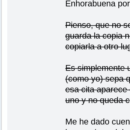
Enhorabuena por 
Pienso, que no s
guarda la copia n
copiarla a otro l
Es simplemente u
(como yo) sepa q
esa cita aparece 
uno y no queda c
Me he dado cuen