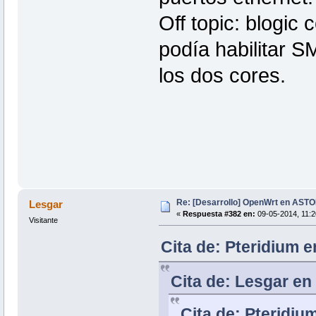
Off topic: blogi
podía habilitar S
los dos cores.
Re: [Desarrollo] OpenWrt en AS
Lesgar
«
Respuesta #382 en:
09-05-2014, 11:2
Visitante
Cita de: Pteridium e
Cita de: Lesgar en
Cita de: Pteridiu