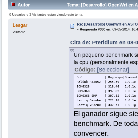
Autor
Tema: [Desarrollo] OpenWrt en
0 Usuarios y 3 Visitantes están viendo este tema.
Re: [Desarrollo] OpenWrt en AS
Lesgar
«
Respuesta #380 en:
09-05-2014, 10:4
Visitante
Cita de: Pteridium en 08-
Un pequeño benchmark sin
la cpu (personalmente es
Código:
[Seleccionar]
SoC | Bogomips|Openssl| MD5
Ralink RT3052 | 255.59 | 1.0.1e |
BCM6328 | 318.46 | 1.0.1c | 156
BCM6368 | 397.82 | 1.0.1e | 197
BCM6368 SMP | 397.82 | 1.0.1e | 
Lantiq Danube | 221.18 | 1.0.1e 
Lantiq VRX200 | 332.54 | 1.0.1g |
El ganador sigue si
benchmark. De toda
convencer.