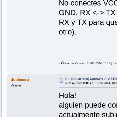
No conectes VCC
GND, RX <-> TX 
RX y TX para que 
otro).
«
Última modificación: 15-05-2014, 18:17 (Jue
Re: [Desarrollo] OpenWrt en AS
doblecero
«
Respuesta #388 en:
15-05-2014, 18:3
Visitante
Hola!
alguien puede co
actualmente subid