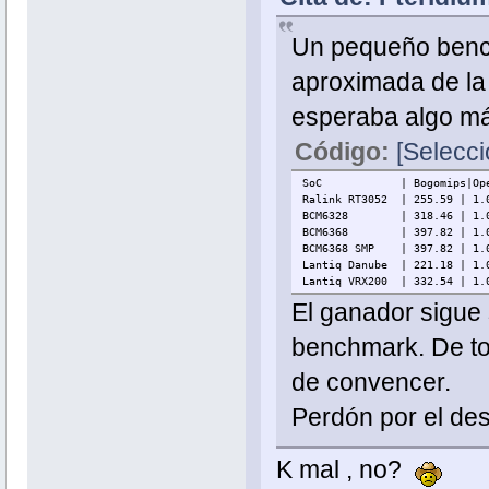
Un pequeño bench
aproximada de la
esperaba algo má
Código:
[Selecci
SoC | Bogomips|Openssl|
Ralink RT3052 | 255.59 | 1.0
BCM6328 | 318.46 | 1.0.1c |
BCM6368 | 397.82 | 1.0.1e |
BCM6368 SMP | 397.82 | 1.0.1
Lantiq Danube | 221.18 | 1.0
Lantiq VRX200 | 332.54 | 1.0
El ganador sigue
benchmark. De to
de convencer.
Perdón por el d
K mal , no?