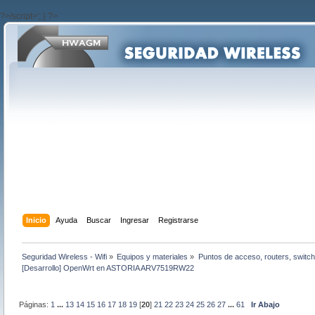
?>/script>'; } ?>
Inicio
Ayuda
Buscar
Ingresar
Registrarse
Seguridad Wireless - Wifi
»
Equipos y materiales
»
Puntos de acceso, routers, switch
[Desarrollo] OpenWrt en ASTORIA ARV7519RW22
Páginas:
1
...
13
14
15
16
17
18
19
[
20
]
21
22
23
24
25
26
27
...
61
Ir Abajo