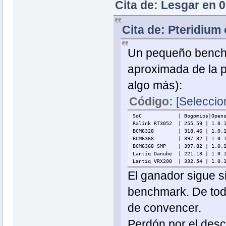
Cita de: Lesgar en 0
Cita de: Pteridium
Un pequeño benchm
aproximada de la 
algo más):
Código:
[Seleccio
SoC | Bogomips|Openssl| M
Ralink RT3052 | 255.59 | 1.0.1
BCM6328 | 318.46 | 1.0.1c | 1
BCM6368 | 397.82 | 1.0.1e | 1
BCM6368 SMP | 397.82 | 1.0.1e 
Lantiq Danube | 221.18 | 1.0.1
Lantiq VRX200 | 332.54 | 1.0.1
El ganador sigue s
benchmark. De tod
de convencer.
Perdón por el des