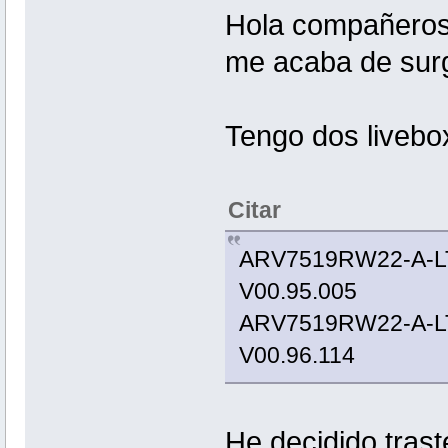
Hola compañeros.
me acaba de surg
Tengo dos livebo
Citar
ARV7519RW22-A-
V00.95.005
ARV7519RW22-A-LT 
V00.96.114
He decidido trast