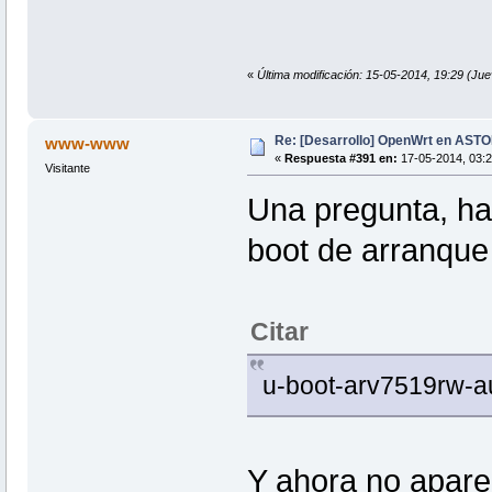
«
Última modificación: 15-05-2014, 19:29 (Jue
Re: [Desarrollo] OpenWrt en AS
www-www
«
Respuesta #391 en:
17-05-2014, 03:2
Visitante
Una pregunta, ha
boot de arranque 
Citar
u-boot-arv7519rw-aut
Y ahora no apare