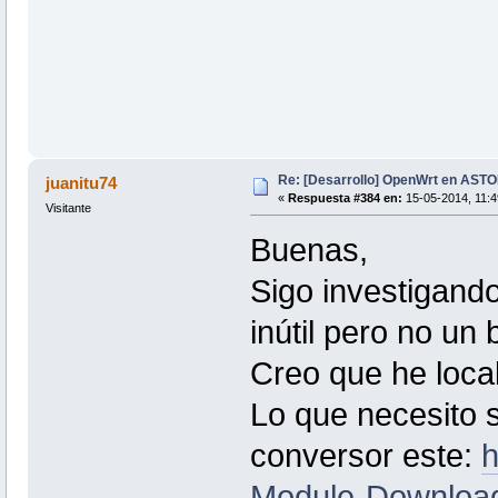
Re: [Desarrollo] OpenWrt en AS
juanitu74
«
Respuesta #384 en:
15-05-2014, 11:4
Visitante
Buenas,
Sigo investigand
inútil pero no u
Creo que he local
Lo que necesito 
conversor este:
h
Module-Download