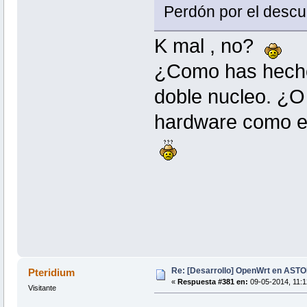
Perdón por el desc
K mal , no?
¿Como has hecho 
doble nucleo. ¿O
hardware como 
Re: [Desarrollo] OpenWrt en AS
Pteridium
«
Respuesta #381 en:
09-05-2014, 11:1
Visitante