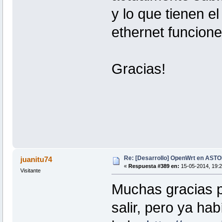
y lo que tienen e
ethernet funcion
Gracias!
Re: [Desarrollo] OpenWrt en AS
juanitu74
«
Respuesta #389 en:
15-05-2014, 19:2
Visitante
Muchas gracias p
salir, pero ya ha