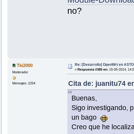
no?
Re: [Desarrollo] OpenWrt en AS
Tki2000
«
Respuesta #385 en:
15-05-2014, 14:0
Moderador
Cita de: juanitu74 e
Mensajes: 2254
Buenas,
Sigo investigando, p
un bago
Creo que he localiza