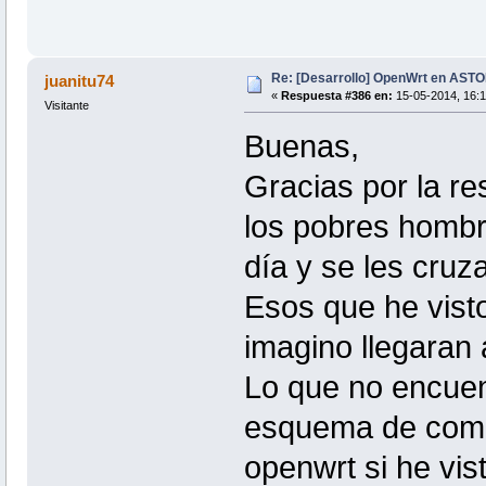
Re: [Desarrollo] OpenWrt en AS
juanitu74
«
Respuesta #386 en:
15-05-2014, 16:1
Visitante
Buenas,
Gracias por la r
los pobres hombr
día y se les cruz
Esos que he vist
imagino llegaran 
Lo que no encuent
esquema de como 
openwrt si he vist