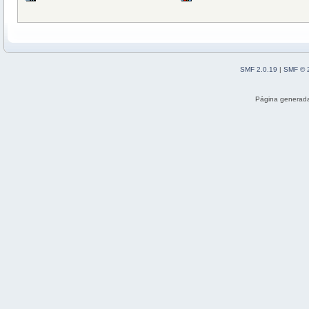
SMF 2.0.19
|
SMF © 
Página generada