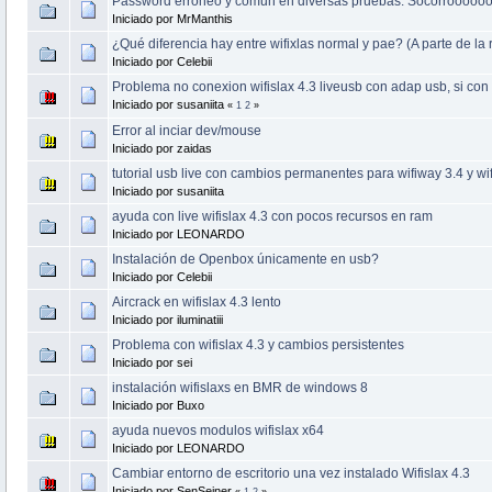
Password erroneo y comun en diversas pruebas. Socorroooooo
Iniciado por MrManthis
¿Qué diferencia hay entre wifixlas normal y pae? (A parte de la
Iniciado por Celebii
Problema no conexion wifislax 4.3 liveusb con adap usb, si con 
Iniciado por susaniita
«
1
2
»
Error al inciar dev/mouse
Iniciado por zaidas
tutorial usb live con cambios permanentes para wifiway 3.4 y wif
Iniciado por susaniita
ayuda con live wifislax 4.3 con pocos recursos en ram
Iniciado por LEONARDO
Instalación de Openbox únicamente en usb?
Iniciado por Celebii
Aircrack en wifislax 4.3 lento
Iniciado por iluminatiii
Problema con wifislax 4.3 y cambios persistentes
Iniciado por sei
instalación wifislaxs en BMR de windows 8
Iniciado por Buxo
ayuda nuevos modulos wifislax x64
Iniciado por LEONARDO
Cambiar entorno de escritorio una vez instalado Wifislax 4.3
Iniciado por SenSeiner
«
1
2
»