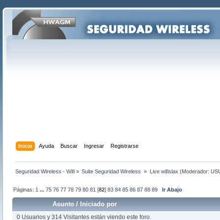
Inicio
Ayuda
Buscar
Ingresar
Registrarse
Seguridad Wireless - Wifi
»
Suite Seguridad Wireless 
»
Live wifislax
(Moderador:
US
Páginas:
1
...
75
76
77
78
79
80
81
[
82
]
83
84
85
86
87
88
89
Ir Abajo
Asunto
/
Iniciado por
0 Usuarios y 314 Visitantes están viendo este foro.