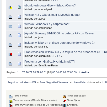
ubuntu+windows+live wifislax. ¿Cómo?
Iniciado por ehecatlyoali
Wifislax 4.3 y XBoot, multi LiveUSB, dudas!
Iniciado por zaikar
Wifislax, Windows 7 y carpeta boot
Iniciado por estebanape
[Ayuda] Blueway BT-N9500 no detecta AP con Reaver
Iniciado por jass
instalar wifislax en el disco duro aparte de windows ?¿
Iniciado por ibrahim07
Problemas con wifislax 4.3 y la tarjeta de red broadcom 4318 b
Iniciado por ciberpunk013
«
1
2
»
Problema con Gráfica Hybrida Intel/ATI
Iniciado por BmwStreetRacer
Páginas:
1
...
75
76
77
78
79
80
81
[
82
]
83
84
85
86
87
88
89
Ir Arriba
Seguridad Wireless - Wifi
»
Suite Seguridad Wireless 
»
Live wifislax
(Moderador:
US
Tema normal
Tema bloqueado
Tema candente (Más de 10 respuestas)
Tema fijado
Tema muy candente (Más de 20 respuestas)
Encuesta