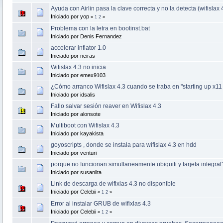
Ayuda con Airlin pasa la clave correcta y no la detecta (wifislax 
Iniciado por yop
«
1
2
»
Problema con la letra en bootinst.bat
Iniciado por Denis Fernandez
accelerar inflator 1.0
Iniciado por neiras
Wifislax 4.3 no inicia
Iniciado por emex9103
¿Cómo arranco Wifislax 4.3 cuando se traba en "starting up x11
Iniciado por idsalis
Fallo salvar sesión reaver en Wifislax 4.3
Iniciado por alonsote
Multiboot con Wifislax 4.3
Iniciado por kayakista
goyoscripts , donde se instala para wifislax 4.3 en hdd
Iniciado por venturi
porque no funcionan simultaneamente ubiquiti y tarjeta integral
Iniciado por susaniita
Link de descarga de wifixlas 4.3 no disponible
Iniciado por Celebii
«
1
2
»
Error al instalar GRUB de wifixlas 4.3
Iniciado por Celebii
«
1
2
»