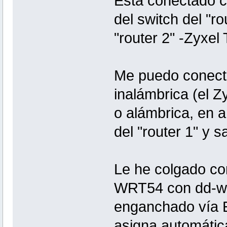
Está conectado c
del switch del "ro
"router 2" -Zyxel 
Me puedo conecta
inalámbrica (el Z
o alámbrica, en 
del "router 1" y s
Le he colgado com
WRT54 con dd-wr
enganchado vía E
asigna automáti