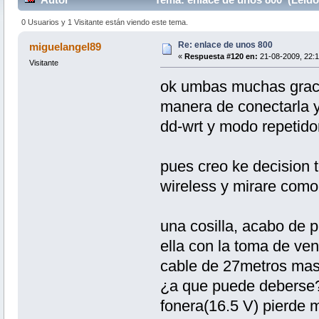
0 Usuarios y 1 Visitante están viendo este tema.
Re: enlace de unos 800
miguelangel89
«
Respuesta #120 en:
21-08-2009, 22:1
Visitante
ok umbas muchas graci
manera de conectarla y
dd-wrt y modo repetido
pues creo ke decision t
wireless y mirare como v
una cosilla, acabo de p
ella con la toma de ven
cable de 27metros mas 
¿a que puede deberse? 
fonera(16.5 V) pierde 