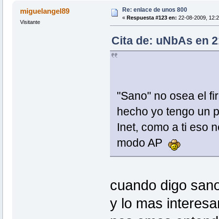
Re: enlace de unos 800
miguelangel89
«
Respuesta #123 en:
22-08-2009, 12:2
Visitante
Cita de: uNbAs en 2
"Sano" no osea el f
hecho yo tengo un p
Inet, como a ti eso 
modo AP
cuando digo sano 
y lo mas interes