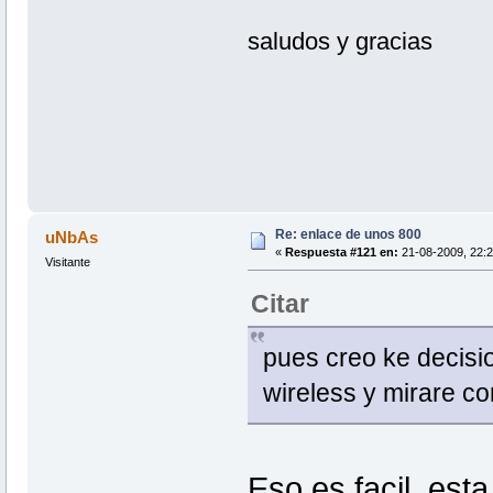
saludos y gracias
Re: enlace de unos 800
uNbAs
«
Respuesta #121 en:
21-08-2009, 22:2
Visitante
Citar
pues creo ke decisio
wireless y mirare com
Eso es facil, est