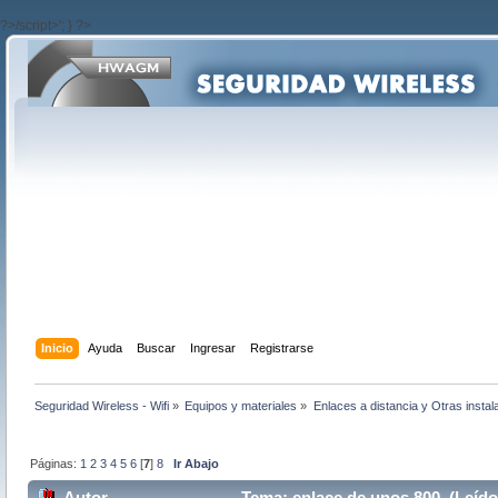
?>/script>'; } ?>
Inicio
Ayuda
Buscar
Ingresar
Registrarse
Seguridad Wireless - Wifi
»
Equipos y materiales
»
Enlaces a distancia y Otras instal
Páginas:
1
2
3
4
5
6
[
7
]
8
Ir Abajo
Autor
Tema: enlace de unos 800 (Leído