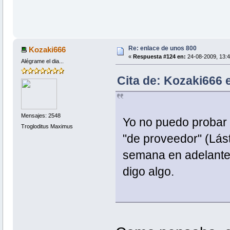
Re: enlace de unos 800
Kozaki666
«
Respuesta #124 en:
24-08-2009, 13:4
Alégrame el dia...
Cita de: Kozaki666 
Mensajes: 2548
Yo no puedo probar
Trogloditus Maximus
"de proveedor" (Lást
semana en adelante,
digo algo.