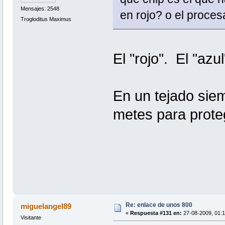
Mensajes: 2548
en rojo? o el proces
Trogloditus Maximus
El "rojo". El "az
En un tejado sie
metes para proteg
Re: enlace de unos 800
miguelangel89
«
Respuesta #131 en:
27-08-2009, 01:1
Visitante