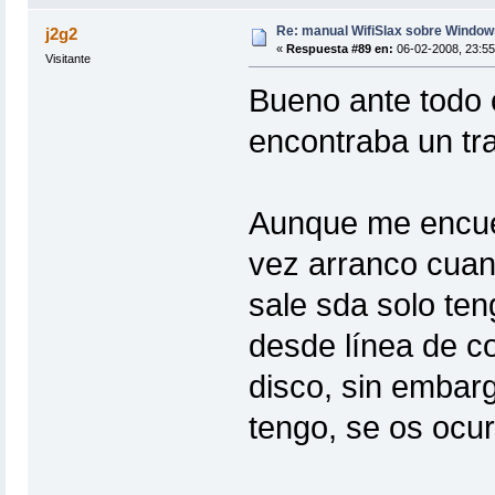
Re: manual WifiSlax sobre Windows
j2g2
«
Respuesta #89 en:
06-02-2008, 23:55
Visitante
Bueno ante todo 
encontraba un tra
Aunque me encuen
vez arranco cuan
sale sda solo teng
desde línea de 
disco, sin embar
tengo, se os ocur