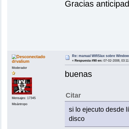
Gracias anticipa
Re: manual WifiSlax sobre Windows
drvalium
«
Respuesta #90 en:
07-02-2008, 03:11
Moderador
buenas
Citar
Mensajes: 17345
Misántropo
si lo ejecuto desde
disco