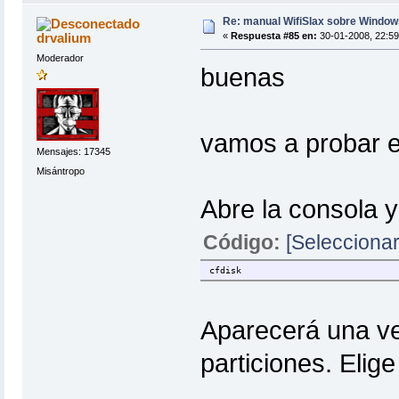
Re: manual WifiSlax sobre Windows
drvalium
«
Respuesta #85 en:
30-01-2008, 22:59
Moderador
buenas
vamos a probar e
Mensajes: 17345
Misántropo
Abre la consola y
Código:
[Seleccionar
cfdisk
Aparecerá una ve
particiones. Elig