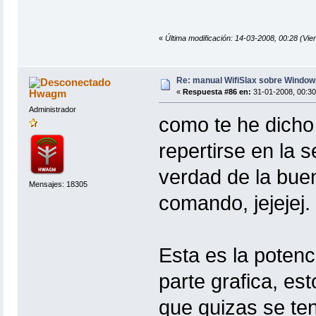
«
Última modificación: 14-03-2008, 00:28 (Vie
Re: manual WifiSlax sobre Windows
Hwagm
«
Respuesta #86 en:
31-01-2008, 00:30
Administrador
como te he dicho 
repertirse en la 
verdad de la bue
Mensajes: 18305
comando, jejejej.
Esta es la potenc
parte grafica, es
que quizas se te