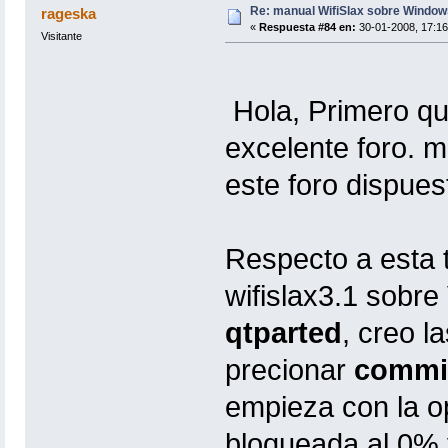
Re: manual WifiSlax sobre Windows
rageska
«
Respuesta #84 en:
30-01-2008, 17:16
Visitante
Hola, Primero que
excelente foro. 
este foro dispues
Respecto a esta t
wifislax3.1 sobr
qtparted
, creo l
precionar
commi
empieza con la o
bloqueada al 0% 