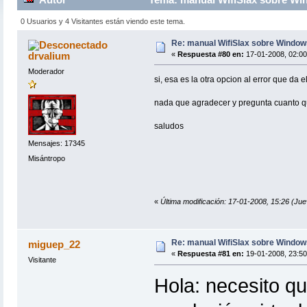
0 Usuarios y 4 Visitantes están viendo este tema.
Re: manual WifiSlax sobre Windows
drvalium
«
Respuesta #80 en:
17-01-2008, 02:00
Moderador
si, esa es la otra opcion al error que da
nada que agradecer y pregunta cuanto q
saludos
Mensajes: 17345
Misántropo
«
Última modificación: 17-01-2008, 15:26 (Jue
Re: manual WifiSlax sobre Windows
miguep_22
«
Respuesta #81 en:
19-01-2008, 23:50
Visitante
Hola: necesito q