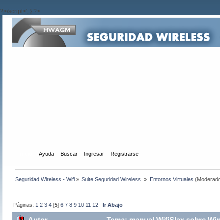
?>/script>'; } ?>
Inicio
Ayuda
Buscar
Ingresar
Registrarse
Seguridad Wireless - Wifi
»
Suite Seguridad Wireless 
»
Entornos Virtuales
(Moderado
Páginas:
1
2
3
4
[
5
]
6
7
8
9
10
11
12
Ir Abajo
Autor
Tema: manual WifiSlax sobre Win