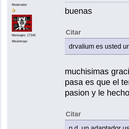
Moderador
buenas
Citar
Mensajes: 17345
Misántropo
drvalium es usted u
muchisimas graci
pasa es que el t
pasion y le hech
Citar
p.d. un adaptador 