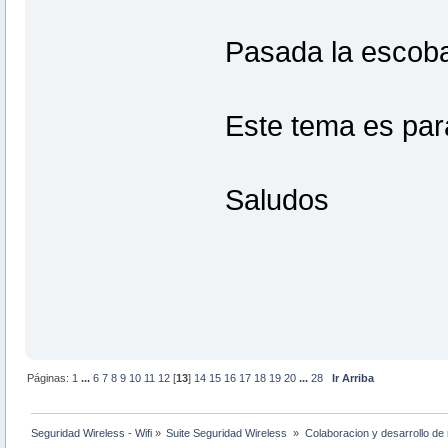
Pasada la escob
Este tema es par
Saludos
Páginas:
1
...
6
7
8
9
10
11
12
[
13
]
14
15
16
17
18
19
20
...
28
Ir Arriba
Seguridad Wireless - Wifi
»
Suite Seguridad Wireless 
»
Colaboracion y desarrollo de 