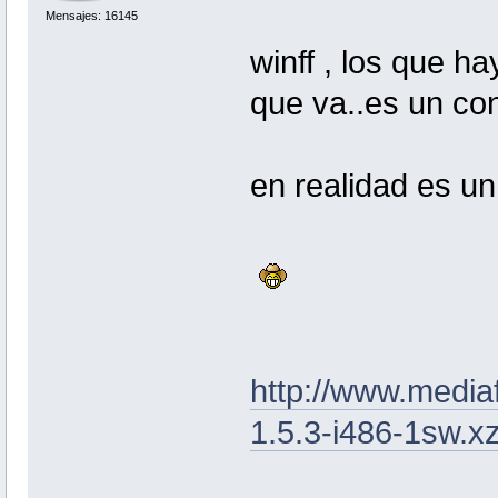
Mensajes: 16145
winff , los que h
que va..es un con
en realidad es un
http://www.media
1.5.3-i486-1sw.x