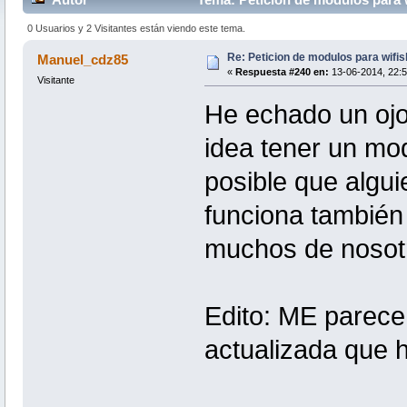
0 Usuarios y 2 Visitantes están viendo este tema.
Re: Peticion de modulos para wifis
Manuel_cdz85
«
Respuesta #240 en:
13-06-2014, 22:5
Visitante
He echado un ojo 
idea tener un mo
posible que algu
funciona también
muchos de nosotr
Edito: ME parece
actualizada que 