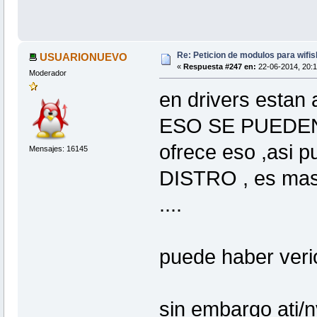
Re: Peticion de modulos para wifis
USUARIONUEVO
«
Respuesta #247 en:
22-06-2014, 20:1
Moderador
en drivers esta
ESO SE PUEDEN 
ofrece eso ,asi p
Mensajes: 16145
DISTRO , es mas 
....
puede haber veri
sin embargo ati/n