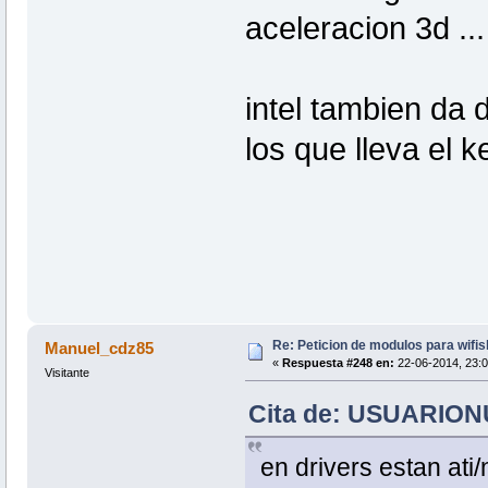
aceleracion 3d ..
intel tambien da d
los que lleva el k
Re: Peticion de modulos para wifis
Manuel_cdz85
«
Respuesta #248 en:
22-06-2014, 23:0
Visitante
Cita de: USUARIONU
en drivers estan a