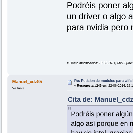
Podréis poner alg
un driver o algo 
para nvidia pero n
«
Última modificación: 19-06-2014, 00:12 (J
Re: Peticion de modulos para wifis
Manuel_cdz85
«
Respuesta #246 en:
22-06-2014, 18:1
Visitante
Cita de: Manuel_cdz
Podréis poner algún 
algo así porque en m
hay de intel, gracias