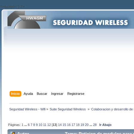
?>/script>'; } ?>
Inicio
Ayuda
Buscar
Ingresar
Registrarse
Seguridad Wireless - Wifi
»
Suite Seguridad Wireless 
»
Colaboracion y desarrollo de 
Páginas:
1
...
6
7
8
9
10
11
12
[
13
]
14
15
16
17
18
19
20
...
28
Ir Abajo
Autor
Tema: Peticion de modulos para w