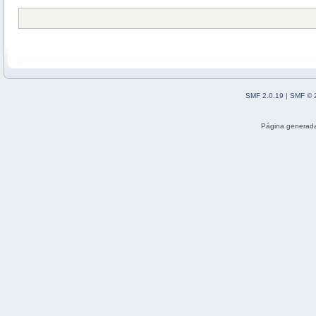
SMF 2.0.19
|
SMF © 
Página generada