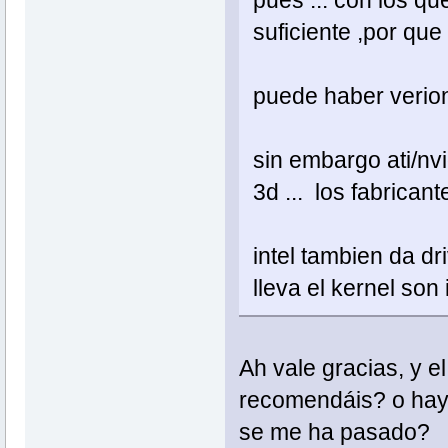
pues ... con los 
suficiente ,por que 
puede haber verion
sin embargo ati/nv
3d ... los fabrican
intel tambien da dr
lleva el kernel son 
Ah vale gracias, y e
recomendáis? o hay 
se me ha pasado?