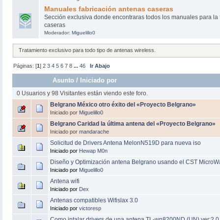
Manuales fabricación antenas caseras
Sección exclusiva donde encontraras todos los manuales para la 
caseras
Moderador:
Miguelillo0
Tratamiento exclusivo para todo tipo de antenas wireless.
Páginas: [
1
]
2
3
4
5
6
7
8
...
46
Ir Abajo
Asunto
/
Iniciado por
0 Usuarios y 98 Visitantes están viendo este foro.
Belgrano México otro éxito del «Proyecto Belgrano»
Iniciado por
Miguelillo0
Belgrano Caridad la última antena del «Proyecto Belgrano»
Iniciado por
mandarache
Solicitud de Drivers Antena MelonN519D para nueva iso
Iniciado por
Hewap M0n
Diseño y Optimización antena Belgrano usando el CST MicroW
Iniciado por
Miguelillo0
Antena wifi
Iniciado por
Dex
Antenas compatibles Wifislax 3.0
Iniciado por
victoresp
Como intalar drivers de una antena TL-wn8200ND (UN) ver:2.0 