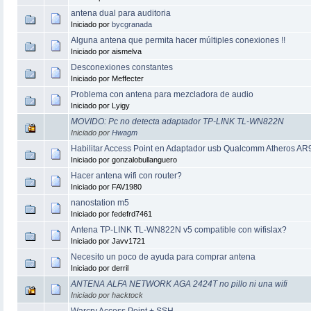
antena dual para auditoria
Iniciado por
bycgranada
Alguna antena que permita hacer múltiples conexiones !!
Iniciado por aismelva
Desconexiones constantes
Iniciado por Meffecter
Problema con antena para mezcladora de audio
Iniciado por Lyigy
MOVIDO: Pc no detecta adaptador TP-LINK TL-WN822N
Iniciado por
Hwagm
Habilitar Access Point en Adaptador usb Qualcomm Atheros A
Iniciado por gonzalobullanguero
Hacer antena wifi con router?
Iniciado por FAV1980
nanostation m5
Iniciado por fedefrd7461
Antena TP-LINK TL-WN822N v5 compatible con wifislax?
Iniciado por Javv1721
Necesito un poco de ayuda para comprar antena
Iniciado por derril
ANTENA ALFA NETWORK AGA 2424T no pillo ni una wifi
Iniciado por hacktock
Warcry Access Point + SSH