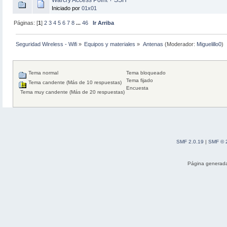
Iniciado por
01x01
Páginas: [
1
]
2
3
4
5
6
7
8
...
46
Ir Arriba
Seguridad Wireless - Wifi
»
Equipos y materiales
»
Antenas
(Moderador:
Miguelillo0
)
Tema normal
Tema bloqueado
Tema fijado
Tema candente (Más de 10 respuestas)
Encuesta
Tema muy candente (Más de 20 respuestas)
SMF 2.0.19
|
SMF © 
Página generada