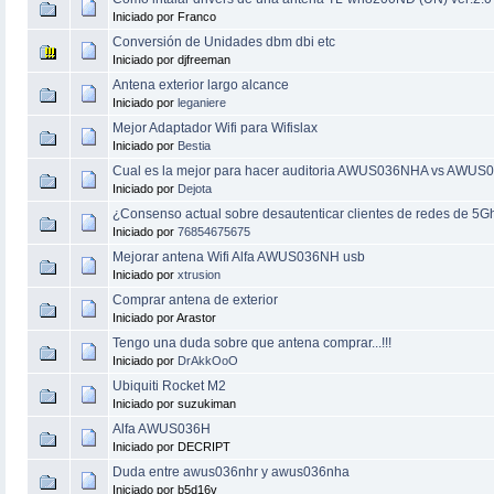
Iniciado por Franco
Conversión de Unidades dbm dbi etc
Iniciado por djfreeman
Antena exterior largo alcance
Iniciado por
leganiere
Mejor Adaptador Wifi para Wifislax
Iniciado por
Bestia
Cual es la mejor para hacer auditoria AWUS036NHA vs AWU
Iniciado por
Dejota
¿Consenso actual sobre desautenticar clientes de redes de 5G
Iniciado por
76854675675
Mejorar antena Wifi Alfa AWUS036NH usb
Iniciado por
xtrusion
Comprar antena de exterior
Iniciado por Arastor
Tengo una duda sobre que antena comprar...!!!
Iniciado por
DrAkkOoO
Ubiquiti Rocket M2
Iniciado por suzukiman
Alfa AWUS036H
Iniciado por DECRIPT
Duda entre awus036nhr y awus036nha
Iniciado por b5d16v