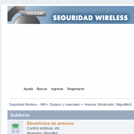
Inicio
Ayuda
Buscar
Ingresar
Registrarse
Seguridad Wireless - Wifi
»
Equipos y materiales
»
Antenas
(Moderador:
Miguelillo0
)
Subforos
Electrónica de antenas
Control antenas, etc...
Moderador:
Miguelillo0