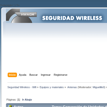
?>/script>'; } ?>
Inicio
Ayuda
Buscar
Ingresar
Registrarse
Seguridad Wireless - Wifi
»
Equipos y materiales
»
Antenas
(Moderador:
Miguelillo0
) 
Páginas: [
1
]
Ir Abajo
Autor
Tema: Conversión de Unidades db