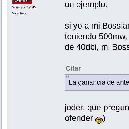
un ejemplo:
Mensajes: 17345
Misántropo
si yo a mi Bossla
teniendo 500mw, 
de 40dbi, mi Bos
Citar
La ganancia de anten
joder, que pregu
ofender
)