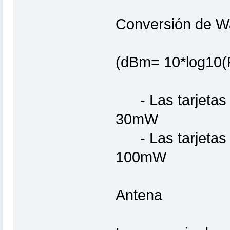
Conversión de Wat
(dBm= 10*log10(P
- Las tarjetas O
30mW
- Las tarjetas P
100mW
Antena