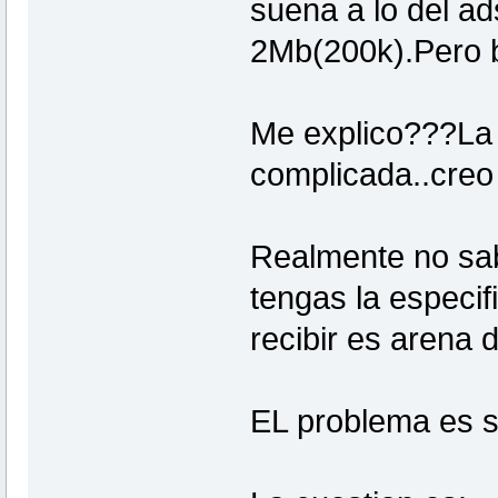
suena a lo del a
2Mb(200k).Pero bu
Me explico???La 
complicada..creo 
Realmente no sab
tengas la especif
recibir es arena d
EL problema es se