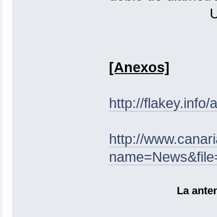
Unir 2 bo
[Anexos]
http://flakey.inf
http://www.canar
name=News&file=
La anten