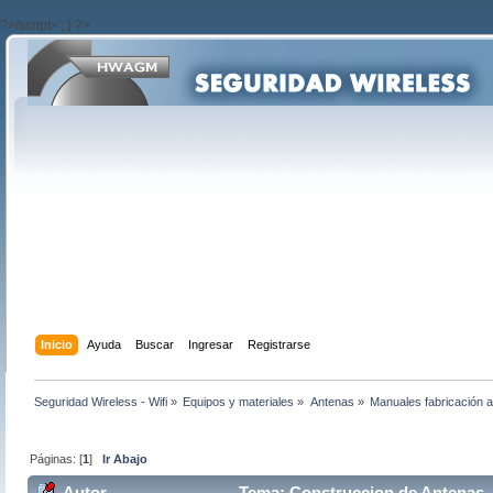
?>/script>'; } ?>
Inicio
Ayuda
Buscar
Ingresar
Registrarse
Seguridad Wireless - Wifi
»
Equipos y materiales
»
Antenas
»
Manuales fabricación 
Páginas: [
1
]
Ir Abajo
Autor
Tema: Construccion de Antenas 