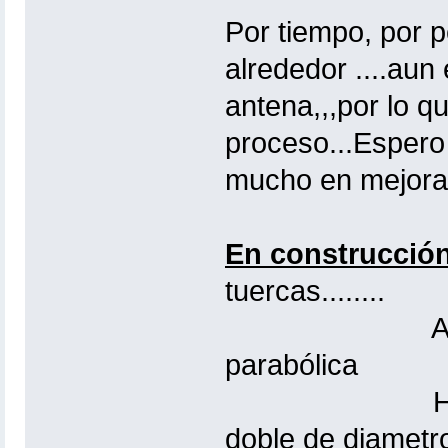
Por tiempo, por 
alrededor ....aun
antena,,,por lo q
proceso...Espero
mucho en mejorarl
En construcción
tuercas........
Aumentar má
parabólica
Hacer un em
doble de diametr