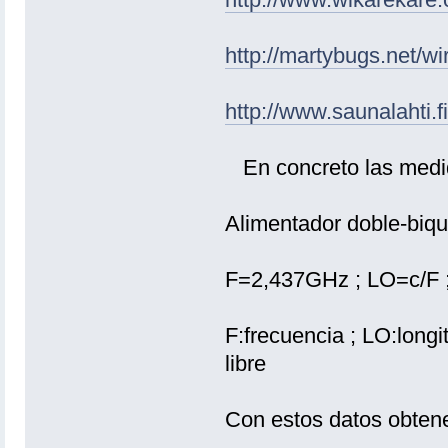
http://martybugs.net/wi
http://www.saunalahti.f
En concreto las medid
Alimentador doble-biqua
F=2,437GHz ; LO=c/F
F:frecuencia ; LO:longi
libre
Con estos datos obten