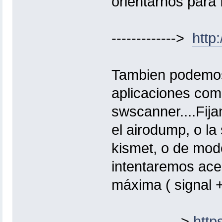
orientarnos para fi
------------->
http
Tambien podemos
aplicaciones com
swscanner....Fij
el airodump, o la
kismet, o de mod
intentaremos ace
máxima ( signal 
-------------->
http