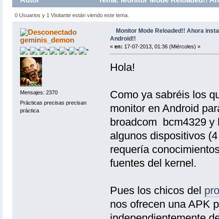
0 Usuarios y 1 Visitante están viendo este tema.
Monitor Mode Reloaded!! Ahora inst
Android!!
geminis_demon
«
en:
17-07-2013, 01:36 (Miércoles) »
Hola!
Como ya sabréis los q
Mensajes: 2370
Prácticas precisas precisan
monitor en Android para
práctica
broadcom bcm4329 y bc
algunos dispositivos (4 
requería conocimiento
fuentes del kernel.
Pues los chicos del
pr
nos ofrecen una APK pa
independientemente del