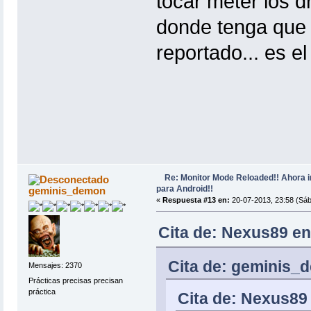
tocar meter los d
donde tenga que i
reportado... es e
Re: Monitor Mode Reloaded!! Ahora 
para Android!!
geminis_demon
«
Respuesta #13 en:
20-07-2013, 23:58 (Sáb
Cita de: Nexus89 en
Cita de: geminis_
Mensajes: 2370
Prácticas precisas precisan
práctica
Cita de: Nexus89