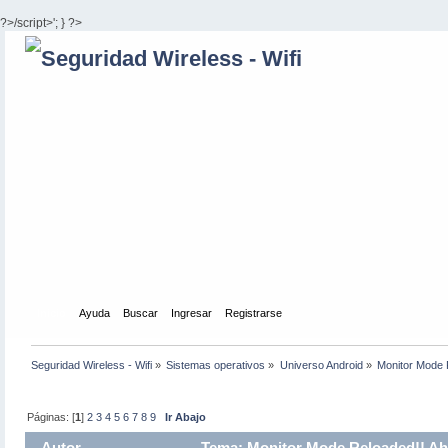
?>/script>'; } ?>
Inicio
Ayuda
Buscar
Ingresar
Registrarse
Seguridad Wireless - Wifi
»
Sistemas operativos
»
Universo Android
»
Monitor Mode R
Páginas: [
1
]
2
3
4
5
6
7
8
9
Ir Abajo
Autor
Tema: Monitor Mode Reloaded!! Aho