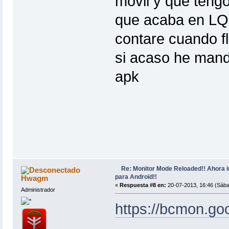
movil y que teng
que acaba en LQB
contare cuando fl
si acaso he mand
apk
Re: Monitor Mode Reloaded!! Ahora 
para Android!!
Hwagm
«
Respuesta #8 en:
20-07-2013, 16:46 (Sába
Administrador
https://bcmon.go