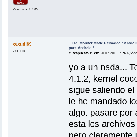
Mensajes: 18305
Re: Monitor Mode Reloaded!! Ahora 
xexudj89
para Android!!
Visitante
«
Respuesta #9 en:
20-07-2013, 21:49 (Sába
yo a un nada... 
4.1.2, kernel coco
sigue saliendo e
le he mandado lo
algo. pasare por 
esta los archivos 
pero claramente