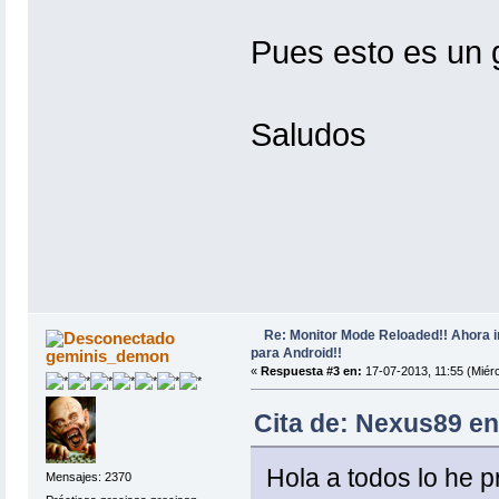
Pues esto es un 
Saludos
Re: Monitor Mode Reloaded!! Ahora 
para Android!!
geminis_demon
«
Respuesta #3 en:
17-07-2013, 11:55 (Miérc
Cita de: Nexus89 en
Hola a todos lo he 
Mensajes: 2370