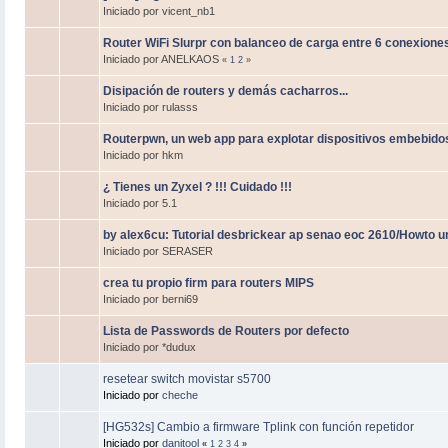
Iniciado por vicent_nb1
Router WiFi Slurpr con balanceo de carga entre 6 conexione
Iniciado por ANELKAOS
«
1
2
»
Disipación de routers y demás cacharros...
Iniciado por rulasss
Routerpwn, un web app para explotar dispositivos embebido
Iniciado por hkm
¿ Tienes un Zyxel ? !!! Cuidado !!!
Iniciado por 5.1
by alex6cu: Tutorial desbrickear ap senao eoc 2610/Howto u
Iniciado por SERASER
crea tu propio firm para routers MIPS
Iniciado por berni69
Lista de Passwords de Routers por defecto
Iniciado por *dudux
resetear switch movistar s5700
Iniciado por
cheche
[HG532s] Cambio a firmware Tplink con función repetidor
Iniciado por
danitool
«
1
2
3
4
»