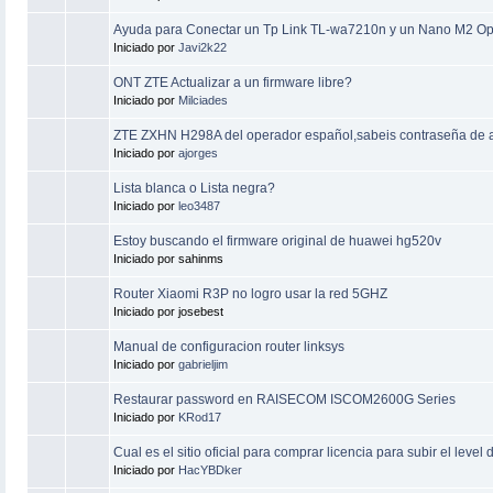
Ayuda para Conectar un Tp Link TL-wa7210n y un Nano M2 O
Iniciado por
Javi2k22
ONT ZTE Actualizar a un firmware libre?
Iniciado por
Milciades
ZTE ZXHN H298A del operador español,sabeis contraseña de 
Iniciado por
ajorges
Lista blanca o Lista negra?
Iniciado por
leo3487
Estoy buscando el firmware original de huawei hg520v
Iniciado por sahinms
Router Xiaomi R3P no logro usar la red 5GHZ
Iniciado por josebest
Manual de configuracion router linksys
Iniciado por
gabrieljim
Restaurar password en RAISECOM ISCOM2600G Series
Iniciado por
KRod17
Cual es el sitio oficial para comprar licencia para subir el level 
Iniciado por
HacYBDker