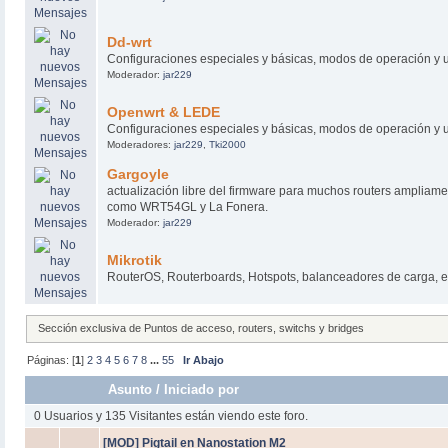
Dd-wrt
Configuraciones especiales y básicas, modos de operación y u
Moderador:
jar229
Openwrt & LEDE
Configuraciones especiales y básicas, modos de operación y u
Moderadores:
jar229
,
Tki2000
Gargoyle
actualización libre del firmware para muchos routers ampliamen
como WRT54GL y La Fonera.
Moderador:
jar229
Mikrotik
RouterOS, Routerboards, Hotspots, balanceadores de carga, e
Sección exclusiva de Puntos de acceso, routers, switchs y bridges
Páginas: [
1
]
2
3
4
5
6
7
8
...
55
Ir Abajo
Asunto
/
Iniciado por
0 Usuarios y 135 Visitantes están viendo este foro.
[MOD] Pigtail en Nanostation M2