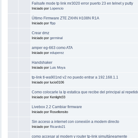
Failsafe mode tp link mr3020 error puerto 23 en telnet y putty
Iniciado por
Lopencio
Último Firmware ZTE ZXHN H108N R1A
Iniciado por
ffpp
Crear dmz
Iniciado por
germinal
amper eg-663 como ATA
Iniciado por
eduperez
Handshaker
Iniciado por
Luis Moya
tp-link tl-wa901nd v2 no puedo entrar a 192.168.1.1
Iniciado por lucio0106
Como colocarle la Ip estatica que recibe del principal al repetid
Iniciado por Kenlight33
Livebox 2.2 Cambiar firmware
Iniciado por Rosellonsito
Sin acceso a internet con conexión a modem directo
Iniciado por
Ricardo21
como accesar al modem y router tp-link simultáneamente