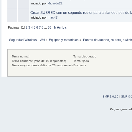
Iniciado por
Ricardo21
Crear SUBRED con un segundo router para aislar equipos de la
Iniciado por
mac47
Páginas: [
1
]
2
3
4
5
6
7
8
...
55
Ir Arriba
Seguridad Wireless - Wifi
»
Equipos y materiales
»
Puntos de acceso, routers, switch
Tema normal
Tema bloqueado
Tema candente (Más de 10 respuestas)
Tema fijado
Tema muy candente (Más de 20 respuestas)
Encuesta
SMF 2.0.19
|
SMF © 
Página generad